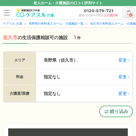
老人ホーム・介護施設の口コミ評判サイト
0120-579-721
掲載施設5万件超
0
受付 10:00〜19:00
土日祝OK
ケアスル 介護
長野県の有料老人ホーム・介護施設一覧
佐久市の有料老人ホーム・介護施
1
佐久市
の
生活保護相談可の施設
件
変更
長野県（佐久市）
エリア
指定なし
変更
料金
指定なし
変更
介護度/医療
絞り込み