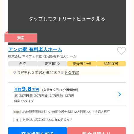
満室
アンの家 有料老人ホーム
株式会社 マイフェア立
住宅型有料老人ホーム
自立
要支援1•2
要介護2〜5
認知症可
長野県佐久市岩村田2213-7
佐久平駅
9.8
月額
万円
(入居金
0
円) + 介護保険料
家
3.5
万円
管
3.0
万円
食
2.1
万円
他
1.2
万円
個室 / Aタイプ
24時間看護師常駐
/
24時間介護士常駐
/
2人部屋あり・夫婦入居可
定員9名
/
居室9室
/
2007年12月設立
/