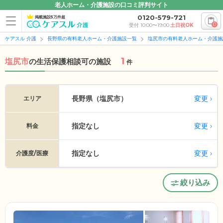
老人ホーム・介護施設の口コミ評判サイト
0120-579-721
掲載施設5万件超
0
受付 10:00〜19:00
土日祝OK
ケアスル 介護
長野県の有料老人ホーム・介護施設一覧
塩尻市の有料老人ホーム・介護施
1
塩尻市
の
生活保護相談可の施設
件
変更
長野県（塩尻市）
エリア
指定なし
変更
料金
指定なし
変更
介護度/医療
絞り込み