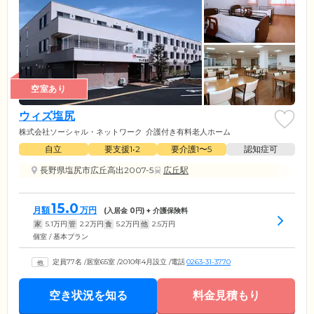
空室あり
ウィズ塩尻
株式会社ソーシャル・ネットワーク
介護付き有料老人ホーム
自立
要支援1•2
要介護1〜5
認知症可
長野県塩尻市広丘高出2007-5
広丘駅
15.0
月額
万円
(入居金
0
円) + 介護保険料
家
5.1
万円
管
2.2
万円
食
5.2
万円
他
2.5
万円
個室 / 基本プラン
定員77名
/
居室65室
/
2010年4月設立
/
電話
0263-31-3770
空き状況を知る
料金見積もり