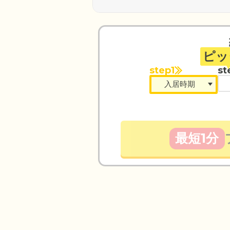
ピッ
step1
st
最短1分