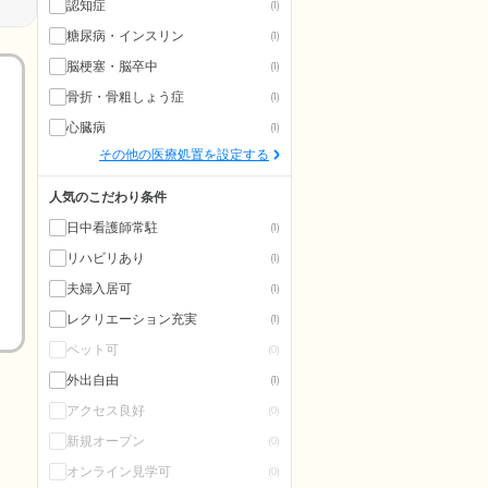
認知症
(1)
糖尿病・インスリン
(1)
脳梗塞・脳卒中
(1)
骨折・骨粗しょう症
(1)
心臓病
(1)
その他の医療処置を設定する
人気のこだわり条件
日中看護師常駐
(1)
リハビリあり
(1)
夫婦入居可
(1)
レクリエーション充実
(1)
ペット可
(0)
外出自由
(1)
アクセス良好
(0)
新規オープン
(0)
オンライン見学可
(0)