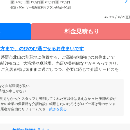
家
4.0
万円
管
1.7
万円
食
6.5
万円
他
2.8
万円
2
個室 / 30m
/ 一般居室利用プラン(85歳~90歳)
※2026/01/29
る
料金見積もり
な方まで、のびのび過ごせるお住まいです
、茅野市北山の別荘地に位置する、ご高齢者様向けのお住まいで
の施設内には、大浴場や卓球場、売店や美術館などがそろっており、
。ご入居者様は気ままに過ごしつつ、必要に応じて介護サービスを
一人で日常生活が可能な「自立」の方から要支援・要介護の認定を
の方がご入居可能。居室は通常のお部屋のほかに、介護に特化した
など自然環境が良い
。お一人おひとりのニーズにあわせた、きめ細やかなケアをご提供
手段が車しかない
見えなかった スタッフも説明してくれた方以外は見えなかった 実際の姿が
こかの企業の保養所を介護施設に転用したのだろうがロビー等は昔のオシャ
居者が自由にリフォームでき...
続きを見る