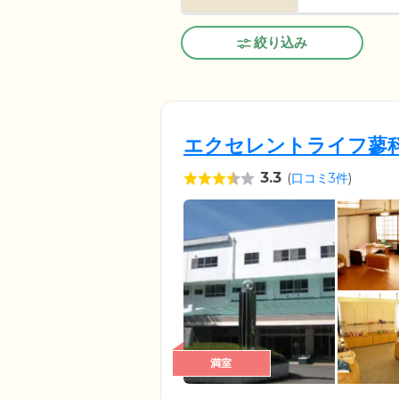
絞り込み
エクセレントライフ蓼
3.3
(
口コミ3件
)
満室