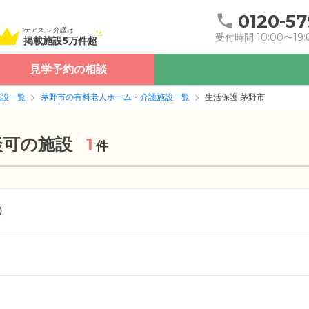
0120-57
ケアスル 介護は
受付時間 10:00〜19:
掲載施設5万件超
見学予約の相談
施設一覧
茅野市の有料老人ホーム・介護施設一覧
生活保護 茅野市
談可の施設
1
件
）