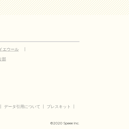
イエウール
り部
データ引用について
プレスキット
©2020 Speee Inc.