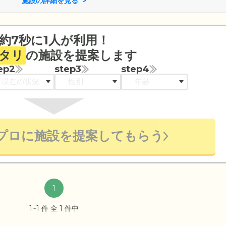
施設の詳細を見る
約7秒に1人が利用！
タリ
の施設を提案します
ep2
step3
step4
プロに施設を提案してもらう
1
1~1 件 全 1 件中