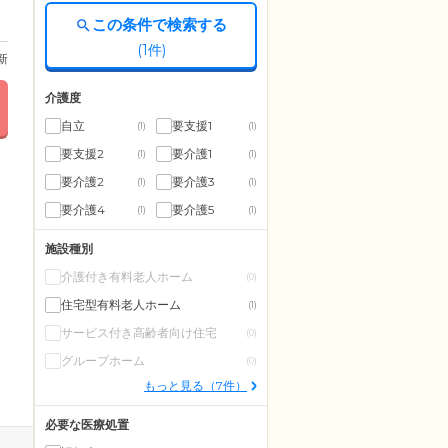
この条件で検索する
(
1
件)
更新
介護度
自立
要支援1
(1)
(1)
要支援2
要介護1
(1)
(1)
要介護2
要介護3
(1)
(1)
要介護4
要介護5
(1)
(1)
施設種別
介護付き有料老人ホーム
(0)
住宅型有料老人ホーム
(1)
サービス付き高齢者向け住宅
(0)
グループホーム
(0)
もっと見る（7件）
必要な医療処置