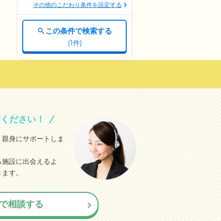
その他のこだわり条件を設定する
この条件で検索する
(
1
件)
せください！
、親身にサポートしま
る施設に出会えるよ
きます。
で相談する