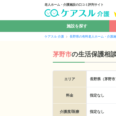
老人ホーム・介護施設の口コミ評判サイト
施設を探す
ケアスル 介護
長野県の有料老人ホーム・介護
の
生活保護相
茅野市
エリア
長野県（茅野市
料金
指定なし
介護度/医療
指定なし