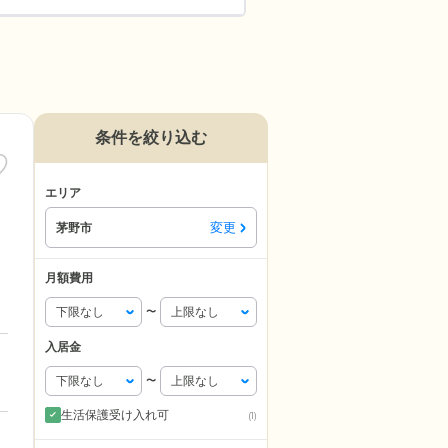
条件を絞り込む
エリア
変更
茅野市
月額費用
〜
入居金
〜
生活保護受け入れ可
(1)