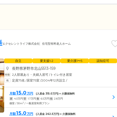
科
エクセレントライフ株式会社
住宅型有料老人ホーム
自立
要支援1•2
要介護1〜5
認知症可
長野県茅野市北山5513-159
2人部屋あり・夫婦入居可
/
トイレ付き居室
定員75名
/
居室75室
/
2004年12月設立
/
15.0
月額
万円
(入居金
315.0
万円) + 介護保険料
家
4.0
万円
管
1.7
万円
食
6.5
万円
他
2.8
万円
2
個室 / 30m
/ 一般居室利用プラン
15.0
月額
万円
(入居金
262.5
万円) + 介護保険料