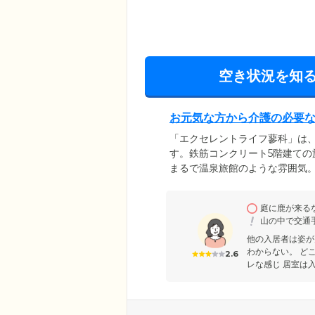
空き状況を知
お元気な方から介護の必要
「エクセレントライフ蓼科」は
す。鉄筋コンクリート5階建て
まるで温泉旅館のような雰囲気
受けながら生活しています。お
受けた方まで、幅広い身体状況
庭に鹿が来る
「介護居室」をご用意しました
山の中で交通
いたします。
他の入居者は姿が
わからない。 ど
2.6
レな感じ 居室は入