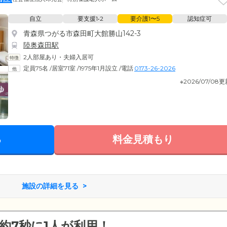
自立
要支援1•2
要介護1〜5
認知症可
青森県つがる市森田町大館勝山142-3
陸奥森田駅
2人部屋あり・夫婦入居可
定員75名
/
居室71室
/
1975年1月設立
/
電話
0173-26-2026
※2026/07/08
る
料金見積もり
施設の詳細を見る
約7秒に1人が利用！