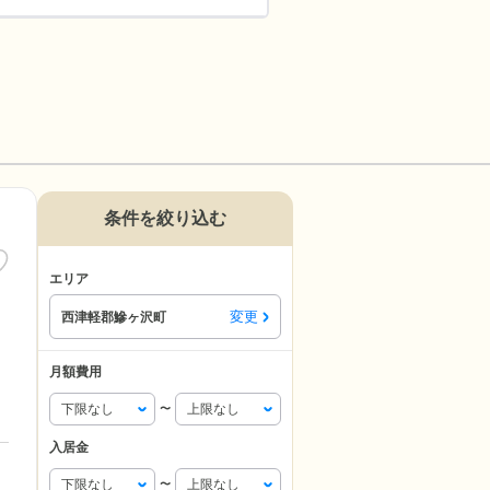
条件を絞り込む
エリア
変更
西津軽郡鰺ヶ沢町
月額費用
〜
入居金
〜