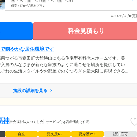
家
2.3
万円
管
1.0
万円
食
2.9
万円
他
1.0
万円
2
個室 / 17m
/ 基本プラン
※2026/01/16
る
料金見積もり
的で穏やかな居住環境です
森県つがる市森田町大館勝山にある住宅型有料老人ホームです。美
ご入居のみなさまが新たな家族のように過ごせる場所を提供してい
れぞれの生活スタイルやお部屋でのくつろぎを最大限に再現できる
お手伝いさせていただきます。もうひとつの新しい家族として、一
るようスタッフ一同心を込めた支援を大切にしています。
施設の詳細を見る
福神
社会福祉法人つくし会
サービス付き高齢者向け住宅
自立
要支援1•2
要介護1〜5
認知症可