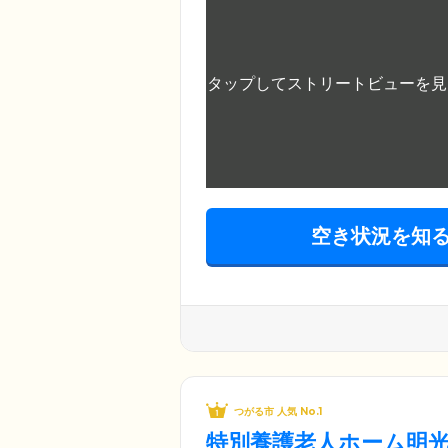
空き状況を知
つがる市 人気 No.1
特別養護老人ホーム明