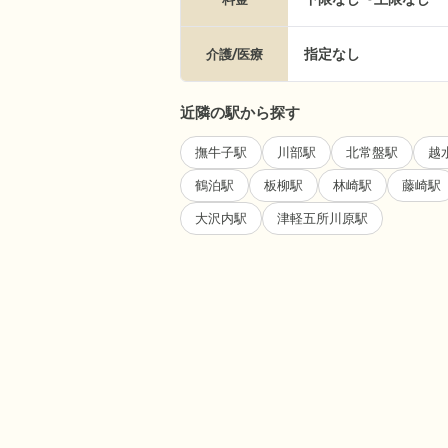
指定なし
介護/医療
近隣の駅から探す
撫牛子駅
川部駅
北常盤駅
越
鶴泊駅
板柳駅
林崎駅
藤崎駅
大沢内駅
津軽五所川原駅