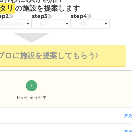
タリ
の施設を提案します
ep2
step3
step4
プロに施設を提案してもらう
1
1~3 件 全 3 件中
変
変