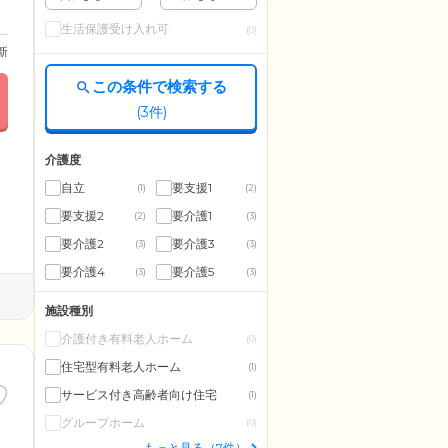
生活保護受け入れ可
(0)
更新
この条件で検索する
(
3
件)
介護度
自立
要支援1
(1)
(2)
要支援2
要介護1
(2)
(3)
要介護2
要介護3
(3)
(3)
要介護4
要介護5
(3)
(3)
施設種別
介護付き有料老人ホーム
(0)
住宅型有料老人ホーム
(1)
サービス付き高齢者向け住宅
(1)
グループホーム
(0)
もっと見る（7件）