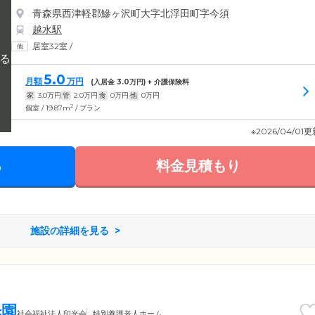
青森県西津軽郡鰺ヶ沢町大字北浮田町字今須
越水駅
居室32室
/
5.0
月額
万円
(入居金
3.0
万円) + 介護保険料
家
3.0
万円
管
2.0
万円
食
0
万円
他
0
万円
2
個室 / 19.87m
/ プラン
※2026/04/01
る
料金見積もり
施設の詳細を見る
光園
社会福祉法人印光会
特別養護老人ホーム