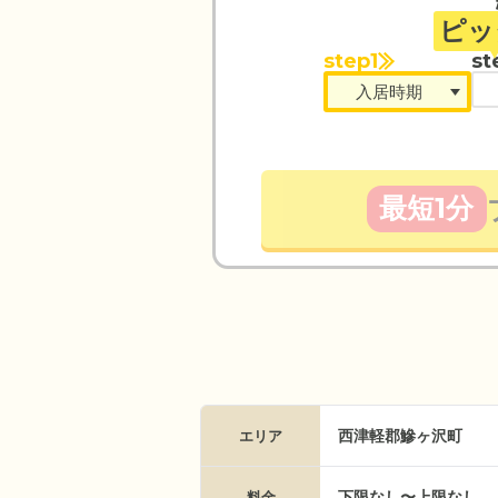
ピッ
step1
st
最短1分
西津軽郡鰺ヶ沢町
エリア
下限なし〜上限なし
料金