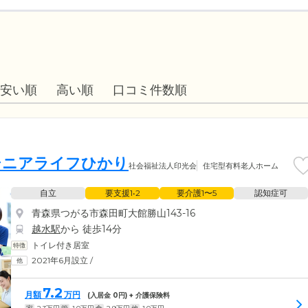
安い順
高い順
口コミ件数順
シニアライフひかり
社会福祉法人印光会
住宅型有料老人ホーム
自立
要支援1•2
要介護1〜5
認知症可
青森県つがる市森田町大館勝山143-16
越水駅
から 徒歩14分
トイレ付き居室
2021年6月設立
/
7.2
月額
万円
(入居金
0
円) + 介護保険料