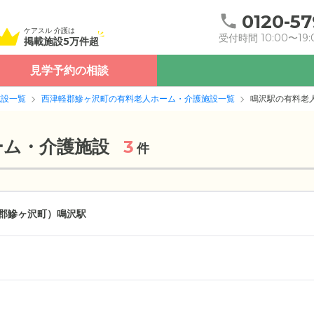
0120-57
ケアスル 介護は
受付時間 10:00〜19:
掲載施設5万件超
見学予約の相談
施設一覧
西津軽郡鰺ヶ沢町の有料老人ホーム・介護施設一覧
鳴沢駅の有料老
ーム・介護施設
3
件
郡鰺ヶ沢町）
鳴沢駅