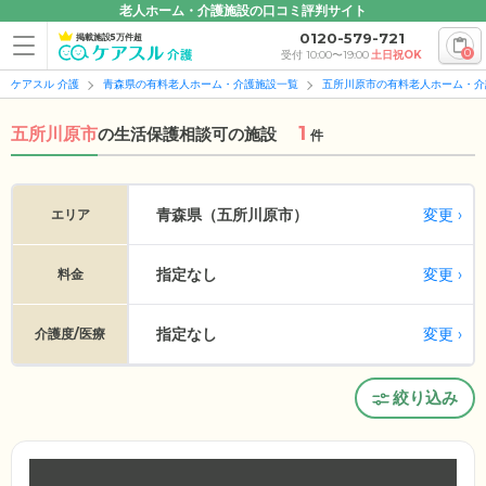
老人ホーム・介護施設の口コミ評判サイト
0120-579-721
掲載施設5万件超
0
受付 10:00〜19:00
土日祝OK
ケアスル 介護
青森県の有料老人ホーム・介護施設一覧
五所川原市の有料老人ホーム・介
1
五所川原市
の
生活保護相談可の施設
件
変更
青森県（五所川原市）
エリア
指定なし
変更
料金
指定なし
変更
介護度/医療
絞り込み