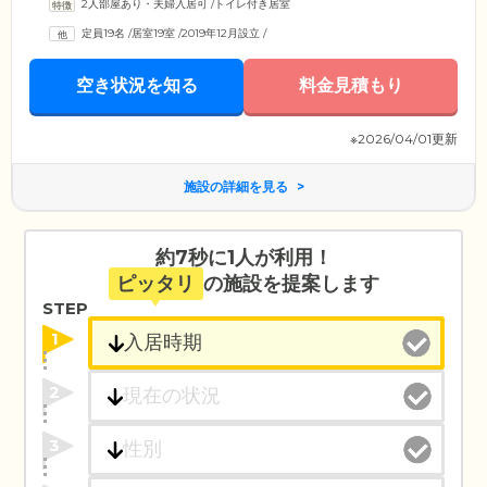
2人部屋あり・夫婦入居可
/
トイレ付き居室
定員19名
/
居室19室
/
2019年12月設立
/
空き状況を知る
料金見積もり
※2026/04/01更新
施設の詳細を見る
約7秒に1人が利用！
ピッタリ
の施設を提案します
STEP
1
2
3