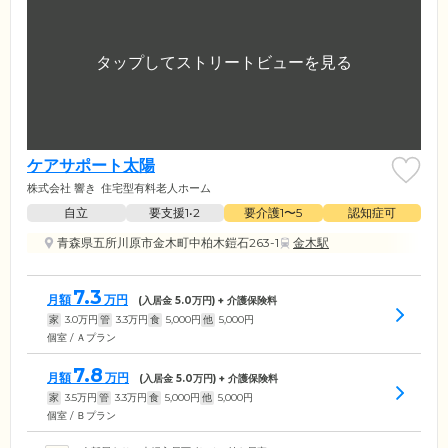
ケアサポート太陽
株式会社 響き
住宅型有料老人ホーム
自立
要支援1•2
要介護1〜5
認知症可
青森県五所川原市金木町中柏木鎧石263-1
金木駅
7.3
月額
万円
(入居金
5.0
万円) + 介護保険料
家
3.0
万円
管
3.3
万円
食
5,000
円
他
5,000
円
個室 / Ａプラン
7.8
月額
万円
(入居金
5.0
万円) + 介護保険料
家
3.5
万円
管
3.3
万円
食
5,000
円
他
5,000
円
個室 / Ｂプラン