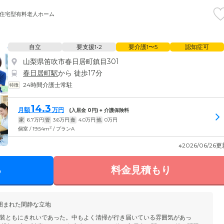
住宅型有料老人ホーム
自立
要支援1•2
要介護1〜5
認知症可
山梨県笛吹市春日居町鎮目301
春日居町駅
から 徒歩17分
24時間介護士常駐
14.3
月額
万円
(入居金
0
円) + 介護保険料
家
6.7
万円
管
3.6
万円
食
4.0
万円
他
0
万円
2
個室 / 19.54m
/ プランA
※2026/06/26
る
料金見積もり
囲まれた閑静な立地
装ともにきれいであった。中もよく清掃が行き届いている雰囲気があっ