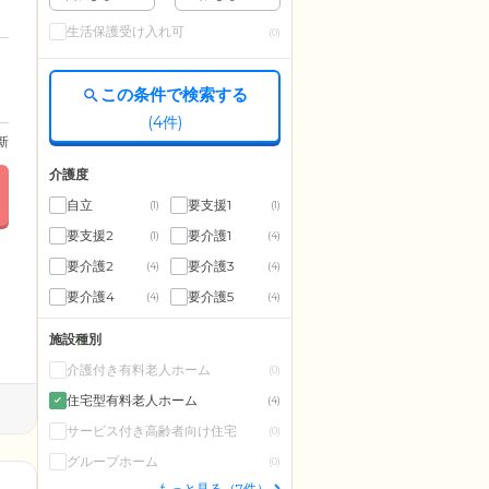
生活保護受け入れ可
(0)
この条件で検索する
(
4
件)
更新
介護度
自立
要支援1
(1)
(1)
要支援2
要介護1
(1)
(4)
要介護2
要介護3
(4)
(4)
要介護4
要介護5
(4)
(4)
施設種別
介護付き有料老人ホーム
(0)
住宅型有料老人ホーム
(4)
サービス付き高齢者向け住宅
(0)
グループホーム
(0)
もっと見る（7件）