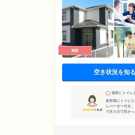
満室
空き状況を知
個室にトイレ
各部屋にトイレと
レベーター付き。
4.0
できたので良かっ