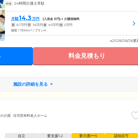
24時間介護士常駐
14.3
月額
万円
(入居金
0
円) + 介護保険料
家
6.7
万円
管
3.6
万円
食
4.0
万円
他
0
万円
2
個室 / 19.54m
/ プランA
※2026/06/26
る
料金見積もり
施設の詳細を見る
アの介護
住宅型有料老人ホーム
自立
要支援1•2
要介護1〜5
認知症可