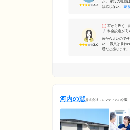
た。 施設の職員
3.2
は感じない。
続
家から近く、
料金設定が高
家から近いので便
い。 職員は雇わ
3.0
通だと感じます。
河内の憩
株式会社フロンティアの介護