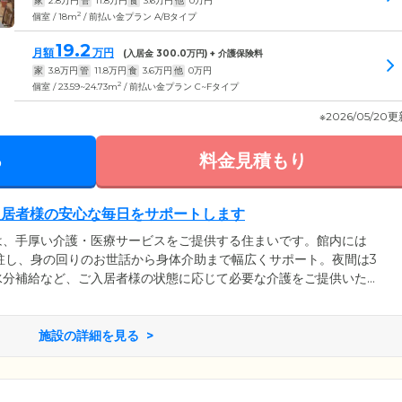
家
2.8
万円
管
11.8
万円
食
3.6
万円
他
0
万円
2
個室 / 18m
/ 前払い金プラン A/Bタイプ
19.2
月額
万円
(入居金
300.0
万円) + 介護保険料
家
3.8
万円
管
11.8
万円
食
3.6
万円
他
0
万円
2
個室 / 23.59~24.73m
/ 前払い金プラン C~Fタイプ
※2026/05/20
る
料金見積もり
入居者様の安心な毎日をサポートします
は、手厚い介護・医療サービスをご提供する住まいです。館内には
駐し、身の回りのお世話から身体介助まで幅広くサポート。夜間は3
水分補給など、ご入居者様の状態に応じて必要な介護をご提供いた
時まで看護師が在籍し、服薬管理やバイタルチェックを実施。お薬を
飲みすぎを防いでいます。そのほか、万が一ご入居者様のお体に異
機関と連携し迅速に対応。お体にご不安のある方や基礎疾患のある
施設の詳細を見る
ただける環境です。