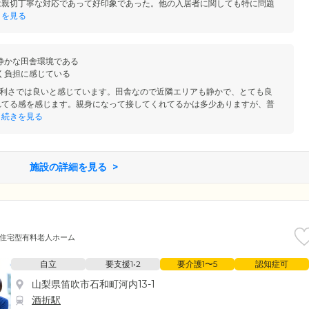
は親切丁寧な対応であって好印象であった。他の入居者に関しても特に問題
きを見る
静かな田舎環境である
く負担に感じている
利さでは良いと感じています。田舎なので近隣エリアも静かで、とても良
れてる感を感じます。親身になって接してくれてるかは多少ありますが、普
続きを見る
施設の詳細を見る
住宅型有料老人ホーム
自立
要支援1•2
要介護1〜5
認知症可
山梨県笛吹市石和町河内13-1
酒折駅