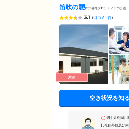
笛吹の憩
株式会社フロンティアの介護
3.1
(
口コミ2件
)
満室
空き状況を知
畑や果樹園に
比較的外観及び内