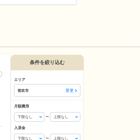
条件を絞り込む
エリア
変更
笛吹市
月額費用
〜
入居金
〜