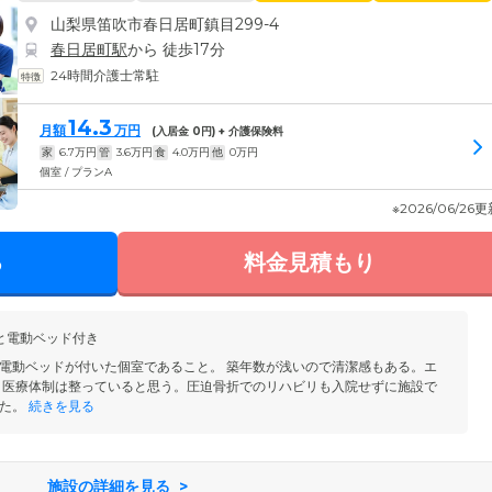
山梨県笛吹市春日居町鎮目299-4
春日居町駅
から 徒歩17分
24時間介護士常駐
14.3
月額
万円
(入居金
0
円) + 介護保険料
家
6.7
万円
管
3.6
万円
食
4.0
万円
他
0
万円
個室 / プランA
※2026/06/26
る
料金見積もり
と電動ベッド付き
電動ベッドが付いた個室であること。 築年数が浅いので清潔感もある。エ
 医療体制は整っていると思う。圧迫骨折でのリハビリも入院せずに施設で
た。
続きを見る
施設の詳細を見る