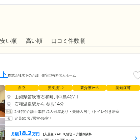
安い順
高い順
口コミ件数順
ート
株式会社木下の介護
住宅型有料老人ホーム
自立
要支援1•2
要介護1〜5
認知症可
山梨県笛吹市石和町川中島467-1
石和温泉駅
から 徒歩14分
24時間介護士常駐
/
2人部屋あり・夫婦入居可
/
トイレ付き居室
定員50名
/
居室48室
/
18.2
月額
万円
(入居金
240.0
万円) + 介護保険料