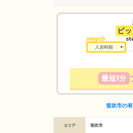
ピッ
step1
st
最短1分
笛吹市の有
笛吹市
エリア