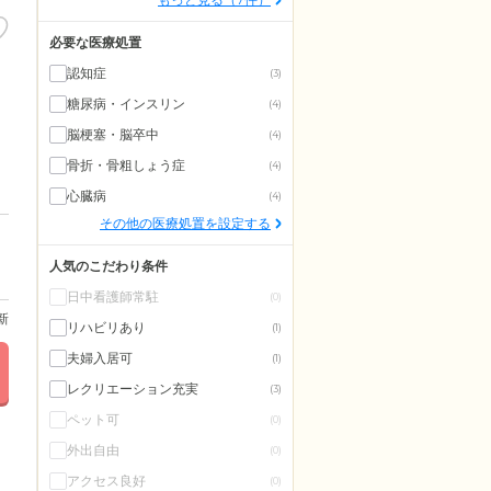
必要な医療処置
認知症
(3)
糖尿病・インスリン
(4)
脳梗塞・脳卒中
(4)
骨折・骨粗しょう症
(4)
心臓病
(4)
その他の医療処置を設定する
人気のこだわり条件
日中看護師常駐
(0)
更新
リハビリあり
(1)
夫婦入居可
(1)
レクリエーション充実
(3)
ペット可
(0)
外出自由
(0)
アクセス良好
(0)