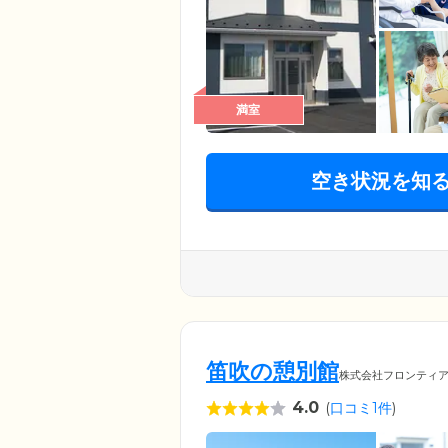
満室
空き状況を知
笛吹の憩別館
株式会社フロンティ
4.0
(
口コミ1件
)