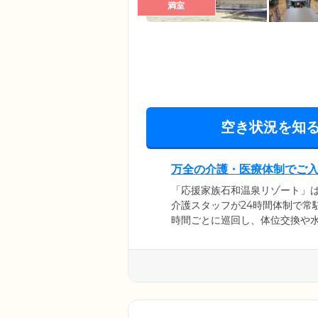
満室
空き状況を知
万全の介護・医療体制でご
「応援家族石和温泉リゾート」
介護スタッフが24時間体制で常
時間ごとに巡回し、体位交換や
します。また、平日朝8時～18
服用されている方の飲み忘れや
変があった場合には、協力医療
方にも、安心してご入居してい