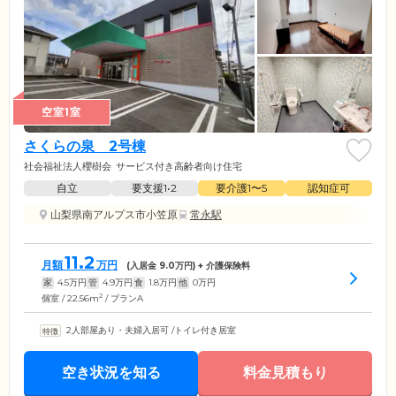
空室1室
さくらの泉 2号棟
社会福祉法人櫻樹会
サービス付き高齢者向け住宅
自立
要支援1•2
要介護1〜5
認知症可
山梨県南アルプス市小笠原
常永駅
11.2
月額
万円
(入居金
9.0
万円) + 介護保険料
家
4.5
万円
管
4.9
万円
食
1.8
万円
他
0
万円
2
個室 / 22.56m
/ プランA
2人部屋あり・夫婦入居可
/
トイレ付き居室
空き状況を知る
料金見積もり