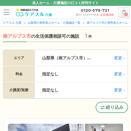
老人ホーム・介護施設の口コミ評判サイト
0120-579-721
掲載施設5万件超
0
受付 10:00〜19:00
土日祝OK
ケアスル 介護
山梨県の有料老人ホーム・介護施設一覧
南アルプス市の有料老人ホーム・
1
南アルプス市
の
生活保護相談可の施設
件
変更
山梨県（南アルプス市）...
エリア
指定なし
変更
料金
指定なし
変更
介護度/医療
絞り込み