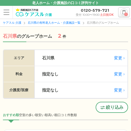
老人ホーム・介護施設の口コミ評判サイト
0120-579-721
掲載施設5万件超
0
受付 10:00〜19:00
土日祝OK
ケアスル 介護
石川県の有料老人ホーム・介護施設一覧
石川県のグループホーム
2
石川県
の
グループホーム
件
変更
石川県
エリア
指定なし
変更
料金
指定なし
変更
介護度/医療
絞り込み
おすすめ順
空室の多い順
安い順
高い順
口コミ件数順