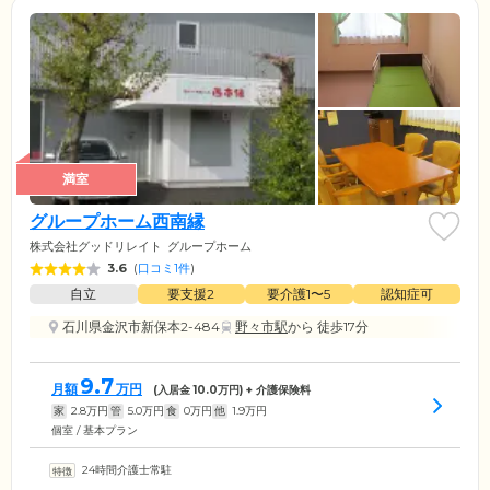
満室
グループホーム西南縁
株式会社グッドリレイト
グループホーム
3.6
(
口コミ1件
)
自立
要支援2
要介護1〜5
認知症可
石川県金沢市新保本2-484
野々市駅
から 徒歩17分
9.7
月額
万円
(入居金
10.0
万円) + 介護保険料
家
2.8
万円
管
5.0
万円
食
0
万円
他
1.9
万円
個室 / 基本プラン
24時間介護士常駐