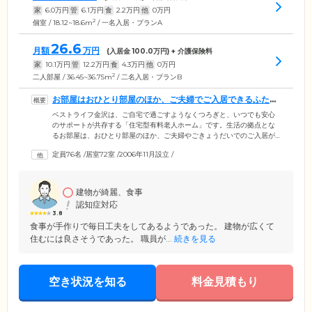
家
6.0
万円
管
6.1
万円
食
2.2
万円
他
0
万円
2
個室 / 18.12~18.6m
/ 一名入居・プランA
26.6
月額
万円
(入居金
100.0
万円) + 介護保険料
家
10.1
万円
管
12.2
万円
食
4.3
万円
他
0
万円
2
二人部屋 / 36.45~36.75m
/ 二名入居・プランB
お部屋はおひとり部屋のほか、ご夫婦でご入居できるふたり
部屋もございます
ベストライフ金沢は、ご自宅で過ごすようなくつろぎと、いつでも安心
のサポートが共存する「住宅型有料老人ホーム」です。生活の拠点とな
るお部屋は、おひとり部屋のほか、ご夫婦やごきょうだいでのご入居が
可能なおふたり部屋もご用意。お食事は、栄養バランスに配慮したメニ
定員76名
/
居室72室
/
2006年11月設立
/
ューを1日3食ご提供します。健康維持のための治療食、カロリー制限の
ある方のための減塩食、嚥下困難な方のための刻み・ソフト食、ミキサ
ー食などへの変更も可能ですので、ご相談ください。当ホームでは、ス
タッフ一人ひとりが心をこめ、笑顔と明るい声かけがあふれる毎日をお
建物が綺麗、食事
手伝いします。
認知症対応
3.8
食事が手作りで毎日工夫をしてあるようであった。 建物が広くて
住むには良さそうであった。 職員が...
続きを見る
空き状況を知る
料金見積もり