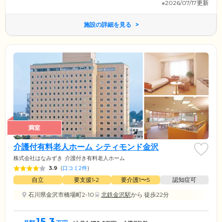
※2026/07/17更新
施設の詳細を見る
満室
介護付有料老人ホーム シティモンド金沢
株式会社はなみずき
介護付き有料老人ホーム
3.9
(
口コミ2件
)
自立
要支援1•2
要介護1〜5
認知症可
石川県金沢市橋場町2-10
北鉄金沢駅
から 徒歩22分
15.3