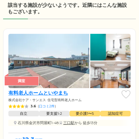
該当する施設が少ないようです。近隣にはこんな施設
もございます。
満室
有料老人ホームといやまち
株式会社ケア・サンエス
住宅型有料老人ホーム
3.6
(
口コミ2件
)
自立
要支援1•2
要介護1〜5
認知症可
石川県金沢市問屋町1-48
三口駅
から 徒歩13分