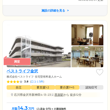
施設の詳細を見る
満室
ベストライフ金沢
株式会社ベストライフ
住宅型有料老人ホーム
3.8
(
口コミ5件
)
自立
要支援1•2
要介護1〜5
認知症可
石川県金沢市新神田4-13-23
西泉駅
から 徒歩12分
14.3
月額
万円
(入居金
0
円) + 介護保険料