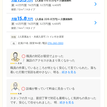
月額
万円
(入居金
170.0
万円) + 介護保険料
家
4.0
万円
管
7.6
万円
食
3.2
万円
他
4,400
円
2
個室 / 12m
/ Aタイプ
15.8
月額
万円
(入居金
220.0
万円) + 介護保険料
家
4.5
万円
管
7.6
万円
食
3.2
万円
他
4,400
円
2
個室 / 14m
/ Bタイプ
2人部屋あり・夫婦入居可
/
トイレ付き居室
定員211名
/
居室184室
/
電話
076-260-3300
職員の対応が親切でよかった
施設のアクセスがあまり良くなかった
3.0
職員の作業しているところが何となく安心して見ていられた。落ち
着いた行動で笑顔を絶やさない、明る...
続きを見る
設備が整っていて料金に見合っている
4.8
スタッフの方々は、親切丁寧で対応も素晴らしく気持ちの良かった
です。安心して任せられました。 明...
続きを見る