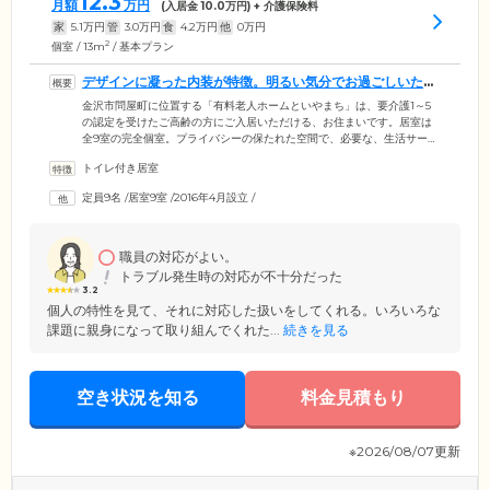
12.3
月額
万円
(入居金
10.0
万円) + 介護保険料
家
5.1
万円
管
3.0
万円
食
4.2
万円
他
0
万円
2
個室 / 13m
/ 基本プラン
デザインに凝った内装が特徴。明るい気分でお過ごしいただ
けます
金沢市問屋町に位置する「有料老人ホームといやまち」は、要介護1～5
の認定を受けたご高齢の方にご入居いただける、お住まいです。居室は
全9室の完全個室。プライバシーの保たれた空間で、必要な、生活サービ
スを受けながらお過ごしいただけます。各居室の壁紙の一部にはアクセ
トイレ付き居室
ントとして、ターコイズブルーやライトグリーンといった鮮やかな色を
差し込みました。デザイナーズマンションのようなおしゃれな雰囲気の
定員9名
/
居室9室
/
2016年4月設立
/
中で、おくつろぎいただけます。また、リビングには、大きなカウンタ
ー付きのシステムキッチンを設置。ご入居者様にもご利用いただける設
備ですので、ご自身でお料理を楽しむこともできます。
職員の対応がよい。
トラブル発生時の対応が不十分だった
3.2
個人の特性を見て、それに対応した扱いをしてくれる。いろいろな
課題に親身になって取り組んでくれた...
続きを見る
空き状況を知る
料金見積もり
※2026/08/07更新