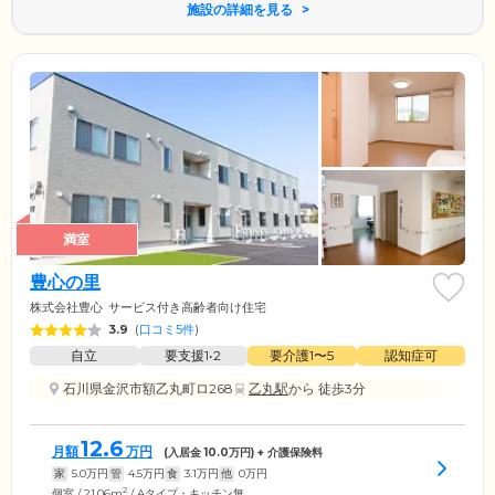
施設の詳細を見る
満室
豊心の里
株式会社豊心
サービス付き高齢者向け住宅
3.9
(
口コミ5件
)
自立
要支援1•2
要介護1〜5
認知症可
石川県金沢市額乙丸町ロ268
乙丸駅
から 徒歩3分
12.6
月額
万円
(入居金
10.0
万円) + 介護保険料
家
5.0
万円
管
4.5
万円
食
3.1
万円
他
0
万円
2
個室 / 21.06m
/ Aタイプ・キッチン無