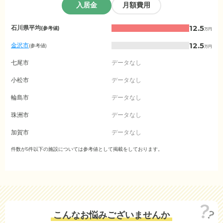
入居金
月額費用
石
12.5
石川県平均
(参考値)
万円
川
県
12.5
金沢市
(参考値)
万円
の
入
七尾市
データなし
居
金
小松市
データなし
相
場
輪島市
データなし
（市
区
珠洲市
データなし
町
村
加賀市
データなし
別）
羽咋市
件数が5件以下の施設については参考値として掲載をしております。
データなし
かほく市
データなし
白山市
データなし
能美市
データなし
こんなお悩みございませんか
野々市市
データなし