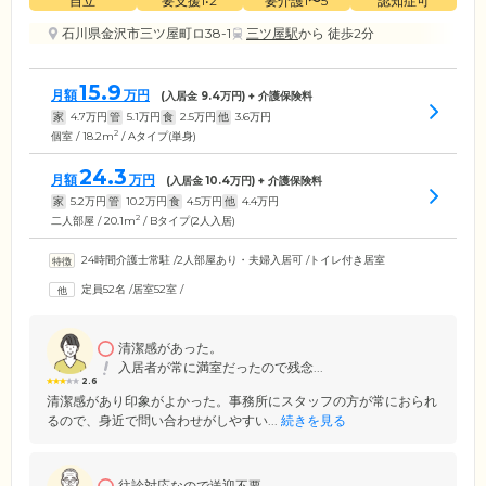
自立
要支援1•2
要介護1〜5
認知症可
石川県金沢市三ツ屋町ロ38-1
三ツ屋駅
から 徒歩2分
15.9
月額
万円
(入居金
9.4
万円) + 介護保険料
家
4.7
万円
管
5.1
万円
食
2.5
万円
他
3.6
万円
2
個室 / 18.2m
/ Aタイプ(単身)
24.3
月額
万円
(入居金
10.4
万円) + 介護保険料
家
5.2
万円
管
10.2
万円
食
4.5
万円
他
4.4
万円
2
二人部屋 / 20.1m
/ Bタイプ(2人入居)
24時間介護士常駐
/
2人部屋あり・夫婦入居可
/
トイレ付き居室
定員52名
/
居室52室
/
清潔感があった。
入居者が常に満室だったので残念...
2.6
清潔感があり印象がよかった。事務所にスタッフの方が常におられ
るので、身近で問い合わせがしやすい...
続きを見る
往診対応なので送迎不要