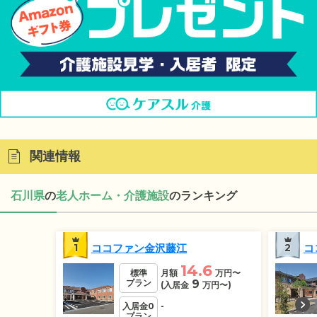
関連情報
石川県
の
老人ホーム・介護施設
のランキング
1
ココファン金沢藤江
2
コ
14.6
標準
月額
万円
〜
プラン
9
(入居金
万円
〜)
入居金0
-
プラン