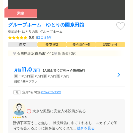
満室
グループホーム ゆとりの園糸田館
株式会社 ゆとりの園
グループホーム
5.0
(
口コミ1件
)
自立
要支援2
要介護1〜5
認知症可
石川県金沢市糸田1-142
新西金沢駅
11.0
月額
万円
(入居金
15.0
万円) + 介護保険料
家
11.0
万円
管
0
万円
食
0
万円
他
0
万円
個室 / 基本プラン
定員2名
/
電話
076-292-3030
大きな風呂に安全入浴設備がある
5.0
親切丁寧言うこと無し。 状況報告に来てくれるし、スカイプで何
時でも会えるように気を遣ってくれて...
続きを見る