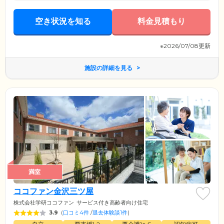
空き状況を知る
料金見積もり
※2026/07/08更新
施設の詳細を見る
満室
ココファン金沢三ツ屋
株式会社学研ココファン
サービス付き高齢者向け住宅
3.9
(
口コミ4件
/
退去体験談1件
)