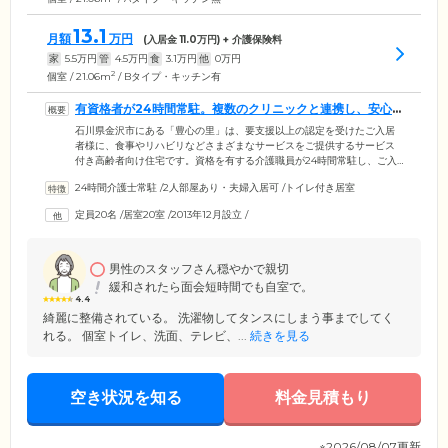
13.1
月額
万円
(入居金
11.0
万円) + 介護保険料
家
5.5
万円
管
4.5
万円
食
3.1
万円
他
0
万円
2
個室 / 21.06m
/ Bタイプ・キッチン有
有資格者が24時間常駐。複数のクリニックと連携し、安心
できる環境です
石川県金沢市にある「豊心の里」は、要支援以上の認定を受けたご入居
者様に、食事やリハビリなどさまざまなサービスをご提供するサービス
付き高齢者向け住宅です。資格を有する介護職員が24時間常駐し、ご入
居者様が安心して生活できるようにバイタルチェックやお薬の管理など
24時間介護士常駐
/
2人部屋あり・夫婦入居可
/
トイレ付き居室
のサポートを実施。夜間は2時間おきに館内を巡回し、緊急時には提携ク
リニックに連絡するなど素早く対応します。ご家族様や地域との連携の
定員20名
/
居室20室
/
2013年12月設立
/
もと、ご入居者様がいきいきとお過ごしいただける環境を目指しており
ます。短期入居も可能ですので、ぜひ一度ご相談ください。
男性のスタッフさん穏やかで親切
緩和されたら面会短時間でも自室で。
4.4
綺麗に整備されている。 洗濯物してタンスにしまう事までしてく
れる。 個室トイレ、洗面、テレビ、...
続きを見る
空き状況を知る
料金見積もり
※2026/08/07更新