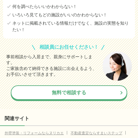
何を調べたらいいかわからない！
能美郡川北町
データなし
いろいろ見てもどの施設がいいのかわからない！
河北郡津幡町
データなし
ネットに掲載されている情報だけでなく、施設の実態を知り
たい！
河北郡内灘町
データなし
羽咋郡志賀町
データなし
相談員にお任せください！
羽咋郡宝達志水町
データなし
事前相談から入居まで、親身にサポートしま
す。
鹿島郡中能登町
データなし
ご家族含めて納得できる施設に出会えるよう、
鳳珠郡穴水町
データなし
お手伝いさせて頂きます。
鳳珠郡能登町
データなし
無料で相談する
関連サイト
外壁塗装・リフォームならヌリカエ
不動産査定ならすまいステップ