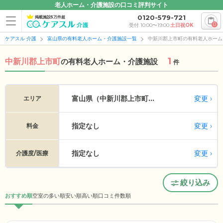
老人ホーム・介護施設の口コミ評判サイト
0120-579-721
掲載施設5万件超
0
受付 10:00〜19:00
土日祝OK
ケアスル 介護
富山県の有料老人ホーム・介護施設一覧
中新川郡上市町の有料老人ホーム
1
中新川郡上市町
の
有料老人ホーム・介護施設
件
変更
富山県（中新川郡上市町...
エリア
指定なし
変更
料金
指定なし
変更
介護度/医療
絞り込み
おすすめ順
空室の多い順
安い順
高い順
口コミ件数順