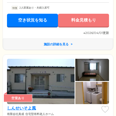
2人部屋あり・夫婦入居可
空き状況を知る
料金見積もり
※2026/04/01更新
施設の詳細を見る
空室あり
しんせいそよ風
有限会社真成
住宅型有料老人ホーム