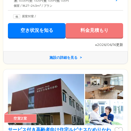
家
5.0
万円
管
1.5
万円
食
0
万円
他
0
万円
2
個室 / 18.27~24.3m
/ プラン
居室30室
/
空き状況を知る
料金見積もり
※2026/06/16更新
施設の詳細を見る
空室2室
サービス付き高齢者向け住宅ルピナスなめりかわ