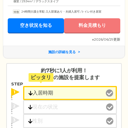
2
個室 / 29.34m
/ デラックスタイプ
24時間介護士常駐
/
2人部屋あり・夫婦入居可
/
トイレ付き居室
空き状況を知る
料金見積もり
※2026/06/29更新
施設の詳細を見る
約7秒に1人が利用！
ピッタリ
の施設を提案します
STEP
1
2
3