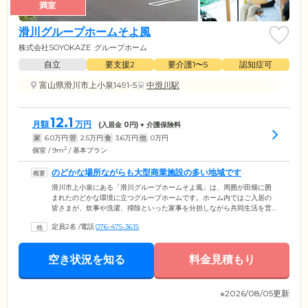
満室
滑川グループホームそよ風
株式会社SOYOKAZE
グループホーム
自立
要支援2
要介護1〜5
認知症可
富山県滑川市上小泉1491-5
中滑川駅
12.1
月額
万円
(入居金
0
円) + 介護保険料
家
6.0
万円
管
2.5
万円
食
3.6
万円
他
0
万円
2
個室 / 9m
/ 基本プラン
のどかな場所ながらも大型商業施設の多い地域です
滑川市上小泉にある「滑川グループホームそよ風」は、周囲が田畑に囲
まれたのどかな環境に立つグループホームです。ホーム内ではご入居の
皆さまが、炊事や洗濯、掃除といった家事を分担しながら共同生活を営
んでいます。当ホームでは、日常生活における動作をリハビリとして捉
定員2名
/
電話
076-475-3615
える「生活リハビリ」を採用。お一人おひとりの得意なことに合わせて
役割を持っていただき、介護を必要としない「自立」した状態を目指し
ています。建物内にはスタッフが24時間365日常駐。お一人では難しい動
空き状況を知る
料金見積もり
作は、スタッフが寄り添いサポートいたしますのでご安心ください。
※2026/08/05更新