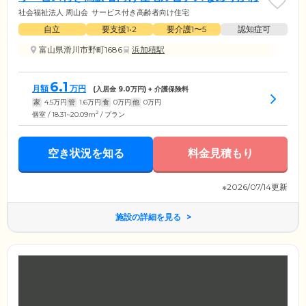
社会福祉法人 周山会
サービス付き高齢者向け住宅
自立
要支援1•2
要介護1〜5
認知症可
富山県滑川市野町1686
浜加積駅
6.1
月額
万円
(入居金
9.0
万円) + 介護保険料
家
4.5
万円
管
1.6
万円
食
0
万円
他
0
万円
2
個室 / 18.31~20.09m
/ プラン
空き状況を知る
料金見積もり
※2026/07/14更新
施設の詳細を見る