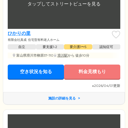
ひかりの里
有限会社真成
住宅型有料老人ホーム
自立
要支援1•2
要介護1〜5
認知症可
富山県滑川市柳原57-110
滑川駅
から 徒歩10分
空き状況を知る
料金見積もり
※2026/04/01更新
施設の詳細を見る