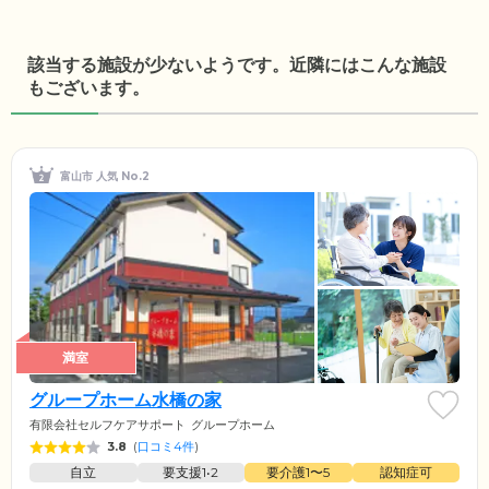
該当する施設が少ないようです。近隣にはこんな施設
もございます。
富山市 人気 No.2
満室
グループホーム水橋の家
有限会社セルフケアサポート
グループホーム
3.8
(
口コミ4件
)
自立
要支援1•2
要介護1〜5
認知症可