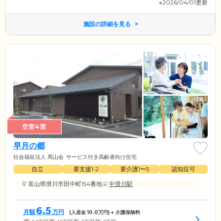
※2026/04/01更新
施設の詳細を見る
空室4室
早月の郷
社会福祉法人 周山会
サービス付き高齢者向け住宅
自立
要支援1•2
要介護1〜5
認知症可
富山県滑川市田中町154番地
中滑川駅
6.5
月額
万円
(入居金
10.0
万円) + 介護保険料