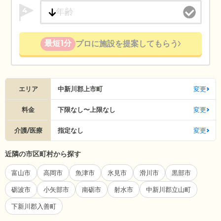
4
最短1分
プロに施設を提案してもらう
エリア
中新川郡上市町
変更
料金
下限なし〜上限なし
変更
介護/医療
指定なし
変更
近隣の市区町村から探す
富山市
高岡市
魚津市
氷見市
滑川市
黒部市
砺波市
小矢部市
南砺市
射水市
中新川郡立山町
下新川郡入善町