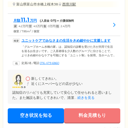
富山県富山市水橋上桜木38
西滑川駅
11.1
月額
万円
(入居金
0
円) + 介護保険料
家
4.2
万円
管
4.5
万円
食
0
万円
他
2.4
万円
2
個室 / 7.85m
/ 個室
ユニットケアでみなさまの生活をきめ細やかに支援します
「グループホーム水橋の家」は、認知症の診断を受けた方が共同で生活
を送るお住まいです。ご入居者様を少人数のグループに分けることで、
よりきめ細やかなケアを可能にする「ユニット制」を採用。当ホームで
は18名を2つに分け、1ユニット9名が、認知症ケアに特化したスタッフと
定員2名
/
電話
076-479-6860
ともに暮らしています。スタッフはお一人おひとりの身体機能に合わせ
て入浴、排せつ、お食事の介助や機能訓練を行い、みなさまのおだやか
な日常生活をご支援。それぞれのお部屋は、プライバシーに配慮した個
室をご用意しました。趣味に打ち込んだり、休憩したりと、のびのびと
新しくてきれい。
お過ごしください。
近くにスーパーなどの店が少ない
5.0
認知症のリハビリも充実していて安心して任せられると思いまし
た。また施設も新しくてきれいで、清潔...
続きを見る
空き状況を知る
料金見積もり