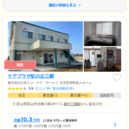
施設の詳細を見る
満室
ケアプラザ虹の丘三郷
株式会社日本エコ・ケア・サービス
住宅型有料老人ホーム
3.9
(
口コミ3件
/
退去体験談1件
)
自立
要支援1•2
要介護1〜3
認知症可
富山県富山市水橋小路287-1
越中三郷駅
から 徒歩21分
10.3
月額
万円
(入居金
0
円) + 介護保険料
家
3.0
万円
管
4.8
万円
食
2.5
万円
他
0
万円