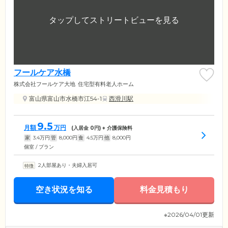
フールケア水橋
株式会社フールケア大地
住宅型有料老人ホーム
富山県富山市水橋市江54-1
西滑川駅
9.5
月額
万円
(入居金
0
円) + 介護保険料
家
3.4
万円
管
8,000
円
食
4.5
万円
他
8,000
円
個室 / プラン
2人部屋あり・夫婦入居可
空き状況を知る
料金見積もり
※2026/04/01更新