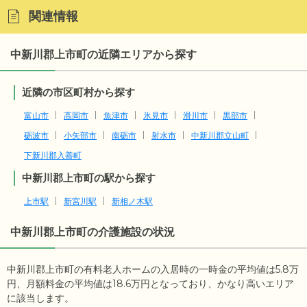
関連情報
中新川郡上市町の近隣エリアから探す
近隣の市区町村から探す
富山市
高岡市
魚津市
氷見市
滑川市
黒部市
砺波市
小矢部市
南砺市
射水市
中新川郡立山町
下新川郡入善町
中新川郡上市町の駅から探す
上市駅
新宮川駅
新相ノ木駅
中新川郡上市町
の介護施設の状況
中新川郡上市町の有料老人ホームの入居時の一時金の平均値は
5.8
万
円、月額料金の平均値は
18.6
万円となっており、かなり高いエリア
に該当します。