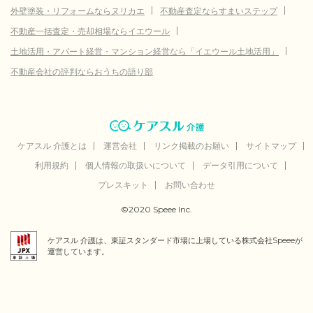
外壁塗装・リフォームならヌリカエ
不動産査定ならすまいステップ
不動産一括査定・売却相場ならイエウール
土地活用・アパート経営・マンション経営なら「イエウール土地活用」
不動産会社の評判ならおうちの語り部
ケアスル 介護とは
運営会社
リンク掲載のお願い
サイトマップ
利用規約
個人情報の取扱いについて
データ引用について
プレスキット
お問い合わせ
©2020 Speee Inc.
ケアスル 介護は、東証スタンダード市場に上場している株式会社Speeeが
運営しています。