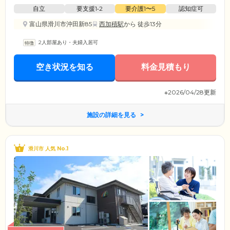
自立
要支援1•2
要介護1〜5
認知症可
富山県滑川市沖田新85
西加積駅
から 徒歩13分
2人部屋あり・夫婦入居可
空き状況を知る
料金見積もり
※2026/04/28更新
施設の詳細を見る
滑川市 人気 No.1