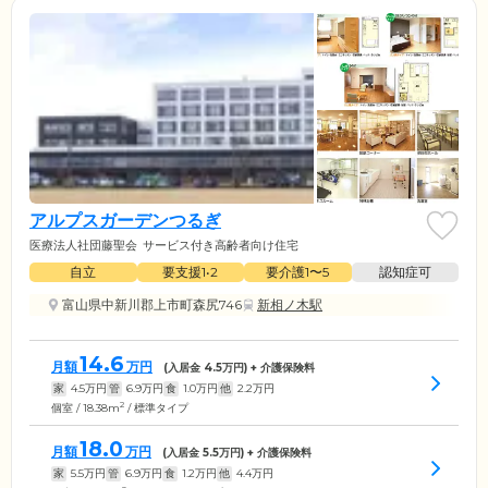
アルプスガーデンつるぎ
医療法人社団藤聖会
サービス付き高齢者向け住宅
自立
要支援1•2
要介護1〜5
認知症可
富山県中新川郡上市町森尻746
新相ノ木駅
14.6
月額
万円
(入居金
4.5
万円) + 介護保険料
家
4.5
万円
管
6.9
万円
食
1.0
万円
他
2.2
万円
2
個室 / 18.38m
/ 標準タイプ
18.0
月額
万円
(入居金
5.5
万円) + 介護保険料
家
5.5
万円
管
6.9
万円
食
1.2
万円
他
4.4
万円