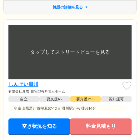
施設の詳細を見る
しんせい滑川
有限会社真成
住宅型有料老人ホーム
自立
要支援1•2
要介護1〜5
認知症可
富山県滑川市柳原57-10
滑川駅
から 徒歩14分
空き状況を知る
料金見積もり