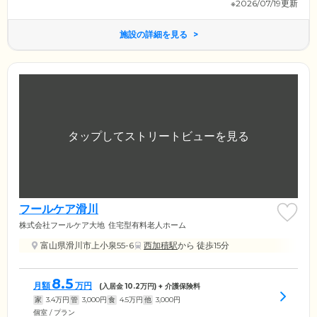
※2026/07/19更新
施設の詳細を見る
フールケア滑川
株式会社フールケア大地
住宅型有料老人ホーム
富山県滑川市上小泉55-6
西加積駅
から 徒歩15分
8.5
月額
万円
(入居金
10.2
万円) + 介護保険料
家
3.4
万円
管
3,000
円
食
4.5
万円
他
3,000
円
個室 / プラン