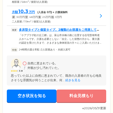
2
相部屋 / 5.8m
/ 個室3(3人部屋)
10.3
月額
万円
(入居金
0
円) + 介護保険料
家
3.0
万円
管
4.8
万円
食
2.5
万円
他
0
万円
2
二人部屋 / 7.9m
/ 個室2(2人部屋)
多床型タイプと個室タイプ。2種類のお部屋をご用意してい
ます
「ケアプラザ虹の丘三郷」は、富山市水橋小路に位置する住宅型有料老
人ホームです。介護を必要としない「自立」した状態の方から、要介護
の認定を受けた方まで、さまざまな身体状況の方々にご入居いただけま
す。ご入居者様がお住まいになる居室は2タイプ。ひとつ目は、2～3人で
24時間介護士常駐
/
2人部屋あり・夫婦入居可
ご入居いただく相部屋タイプ。ご入居者様同士の距離が近く、コミュニ
ケーションを図りやすいのが特徴。ふたつ目は、おひとりでご入居いた
だける個室タイプ。プライバシーに配慮した空間です。どちらでも、ス
タッフがご入居者様お一人おひとりをサポートいたしますのでご安心く
自然に恵まれている。
ださい。
外観が少し汚れていた。
3.8
思っていた以上に自然に恵まれていて、既存の入居者の方も心地良
さそうな雰囲気が伺うことが出来、何...
続きを見る
空き状況を知る
料金見積もり
※2026/05/31更新