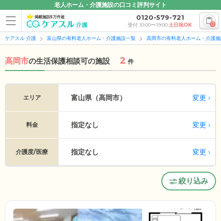
老人ホーム・介護施設の口コミ評判サイト
0120-579-721
掲載施設5万件超
0
受付 10:00〜19:00
土日祝OK
ケアスル 介護
富山県の有料老人ホーム・介護施設一覧
高岡市の有料老人ホーム・介護施
2
高岡市
の
生活保護相談可の施設
件
変更
富山県（高岡市）
エリア
指定なし
変更
料金
指定なし
変更
介護度/医療
絞り込み