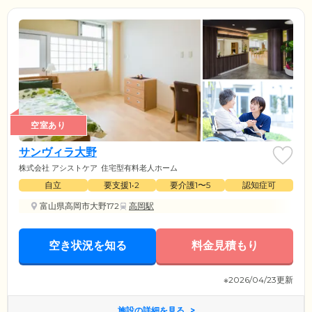
空室あり
サンヴィラ大野
株式会社 アシストケア
住宅型有料老人ホーム
自立
要支援1•2
要介護1〜5
認知症可
富山県高岡市大野172
高岡駅
空き状況を知る
料金見積もり
※2026/04/23更新
施設の詳細を見る