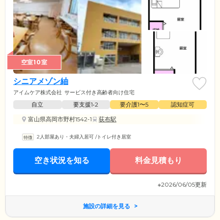
空室10室
シニアメゾン紬
アイムケア株式会社
サービス付き高齢者向け住宅
自立
要支援1•2
要介護1〜5
認知症可
富山県高岡市野村1542-1
荻布駅
2人部屋あり・夫婦入居可
/
トイレ付き居室
空き状況を知る
料金見積もり
※2026/06/05更新
施設の詳細を見る