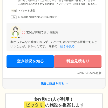
受けたご高齢の方々のためのサービス付き高齢者向け住宅です。当ホー
ムの館内はみなさまの安全に配慮したバリアフリー設計を採用。段差を
なくし、手すりを多く設置することにより、車いすや歩行杖をご利用の
トイレ付き居室
方も快適な住まいづくりに努めております。全20室のお部屋はプライベ
ートな時間を確保できる個室をご用意。ほかのご入居者様の視線や生活
定員20名
/
居室20室
/
2015年1月設立
/
リズムを気にすることなく、いつまでも「自分らしい」毎日をお過ごし
ください。またお部屋の窓からは雄大な角田山を一望することのでき
る、絶好のロケーションをお楽しみいただけます。
玄関が綺麗で良い雰囲気
4.2
家からそんなに離れておらず、いつでも会いに行ける距離であると
いうことが、良かったです。 最初の...
続きを見る
空き状況を知る
料金見積もり
※2026/03/24更新
施設の詳細を見る
約7秒に1人が利用！
ピッタリ
の施設を提案します