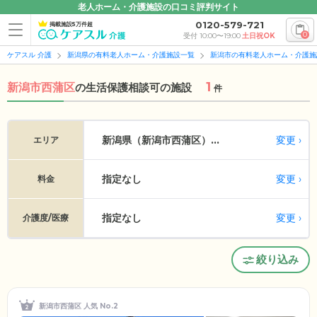
老人ホーム・介護施設の口コミ評判サイト
0120-579-721
掲載施設5万件超
0
受付 10:00〜19:00
土日祝OK
ケアスル 介護
新潟県の有料老人ホーム・介護施設一覧
新潟市の有料老人ホーム・介護施
1
新潟市西蒲区
の
生活保護相談可の施設
件
変更
新潟県（新潟市西蒲区）...
エリア
指定なし
変更
料金
指定なし
変更
介護度/医療
絞り込み
新潟市西蒲区 人気 No.2