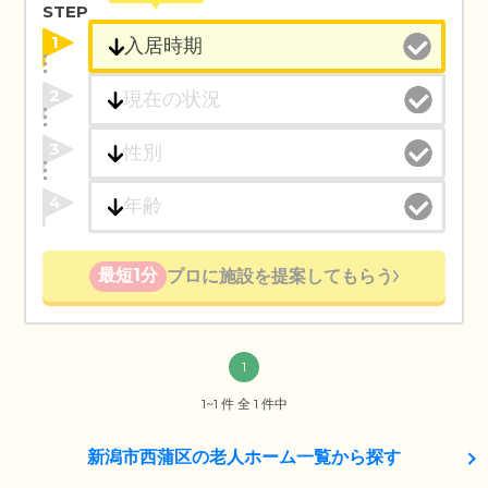
STEP
1
2
3
4
最短1分
プロに施設を提案してもらう
1
1~1 件 全 1 件中
新潟市西蒲区の老人ホーム一覧から探す