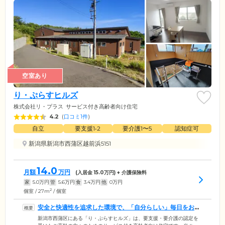
空室あり
り・ぷらすヒルズ
株式会社リ・プラス
サービス付き高齢者向け住宅
4.2
(
口コミ1件
)
自立
要支援1•2
要介護1〜5
認知症可
新潟県新潟市西蒲区越前浜5151
14.0
月額
万円
(入居金
15.0
万円) + 介護保険料
家
5.0
万円
管
5.6
万円
食
3.4
万円
他
0
万円
2
個室 / 27m
/ 個室
安全と快適性を追求した環境で、「自分らしい」毎日をお楽
しみください
新潟市西蒲区にある「り・ぷらすヒルズ」は、要支援・要介護の認定を