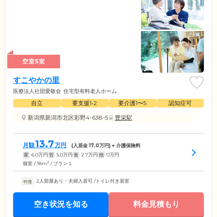
空室5室
すこやかの里
医療法人社団愛敬会
住宅型有料老人ホーム
自立
要支援1•2
要介護1〜5
認知症可
新潟県新潟市北区彩野4-638-5
豊栄駅
13.7
月額
万円
(入居金
17.0
万円) + 介護保険料
家
6.0
万円
管
5.0
万円
食
2.7
万円
他
0
万円
2
個室 / 18m
/ プラン１
2人部屋あり・夫婦入居可
/
トイレ付き居室
空き状況を知る
料金見積もり