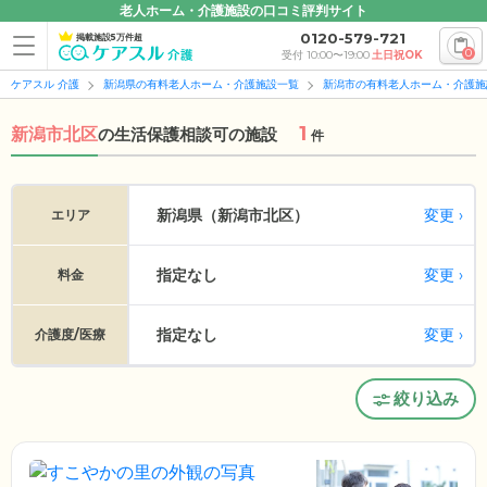
老人ホーム・介護施設の口コミ評判サイト
0120-579-721
掲載施設5万件超
0
受付 10:00〜19:00
土日祝OK
ケアスル 介護
新潟県の有料老人ホーム・介護施設一覧
新潟市の有料老人ホーム・介護施
1
新潟市北区
の
生活保護相談可の施設
件
変更
新潟県（新潟市北区）
エリア
指定なし
変更
料金
指定なし
変更
介護度/医療
絞り込み