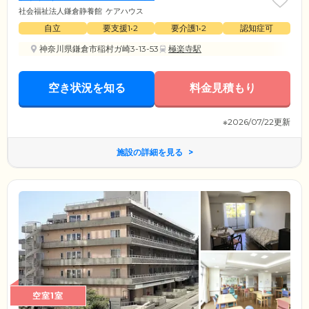
社会福祉法人鎌倉静養館
ケアハウス
自立
要支援1•2
要介護1•2
認知症可
神奈川県鎌倉市稲村ガ崎3-13-53
極楽寺駅
空き状況を知る
料金見積もり
※2026/07/22更新
施設の詳細を見る
空室1室