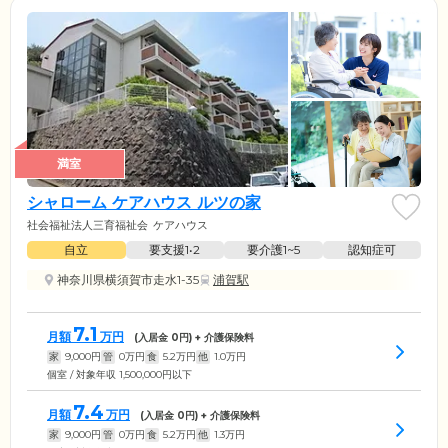
満室
シャローム ケアハウス ルツの家
社会福祉法人三育福祉会
ケアハウス
自立
要支援1•2
要介護1~5
認知症可
神奈川県横須賀市走水1-35
浦賀駅
7.1
月額
万円
(入居金
0
円) + 介護保険料
家
9,000
円
管
0
万円
食
5.2
万円
他
1.0
万円
個室 / 対象年収 1,500,000円以下
7.4
月額
万円
(入居金
0
円) + 介護保険料
家
9,000
円
管
0
万円
食
5.2
万円
他
1.3
万円