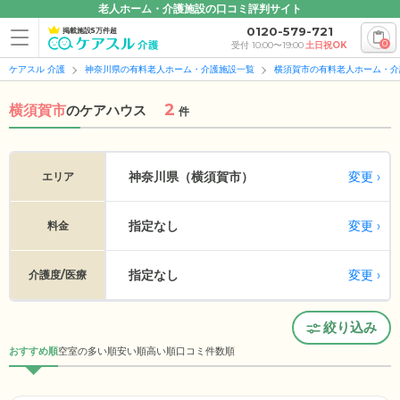
老人ホーム・介護施設の口コミ評判サイト
0120-579-721
掲載施設5万件超
0
受付 10:00〜19:00
土日祝OK
ケアスル 介護
神奈川県の有料老人ホーム・介護施設一覧
横須賀市の有料老人ホーム・介
2
横須賀市
の
ケアハウス
件
変更
神奈川県（横須賀市）
エリア
指定なし
変更
料金
指定なし
変更
介護度/医療
絞り込み
おすすめ順
空室の多い順
安い順
高い順
口コミ件数順