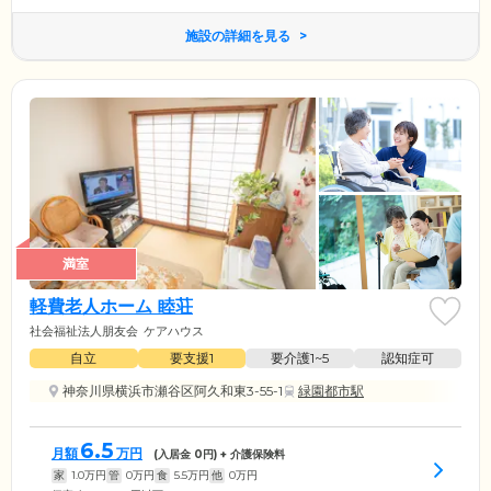
施設の詳細を見る
満室
軽費老人ホーム 睦荘
社会福祉法人朋友会
ケアハウス
自立
要支援1
要介護1~5
認知症可
神奈川県横浜市瀬谷区阿久和東3-55-1
緑園都市駅
6.5
月額
万円
(入居金
0
円) + 介護保険料
家
1.0
万円
管
0
万円
食
5.5
万円
他
0
万円