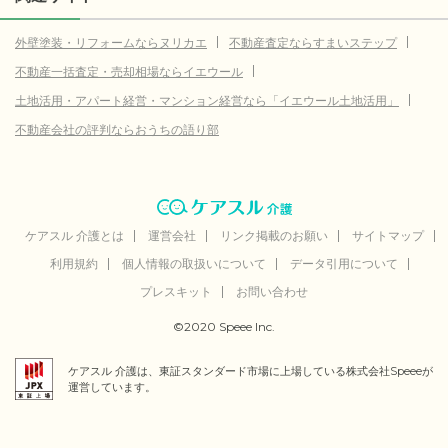
横浜市港南区
データなし
外壁塗装・リフォームならヌリカエ
不動産査定ならすまいステップ
横浜市栄区
データなし
不動産一括査定・売却相場ならイエウール
横浜市泉区
データなし
土地活用・アパート経営・マンション経営なら「イエウール土地活用」
横浜市都筑区
データなし
不動産会社の評判ならおうちの語り部
川崎市川崎区
データなし
川崎市幸区
データなし
川崎市中原区
データなし
ケアスル 介護とは
運営会社
リンク掲載のお願い
サイトマップ
利用規約
個人情報の取扱いについて
データ引用について
川崎市高津区
データなし
プレスキット
お問い合わせ
川崎市多摩区
データなし
©2020 Speee Inc.
川崎市麻生区
データなし
ケアスル 介護は、東証スタンダード市場に上場している株式会社Speeeが
相模原市中央区
データなし
運営しています。
相模原市南区
データなし
藤沢市
データなし