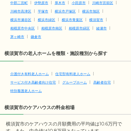
中郡二宮町
伊勢原市
厚木市
小田原市
川崎市宮前区
川崎市高津区
平塚市
横浜市戸塚区
横浜市旭区
横浜市瀬谷区
横浜市緑区
横浜市青葉区
横須賀市
相模原市中央区
相模原市南区
相模原市緑区
綾瀬市
茅ヶ崎市
鎌倉市
横須賀市の老人ホームを種類・施設種別から探す
介護付き有料老人ホーム
住宅型有料老人ホーム
サービス付き高齢者向け住宅
グループホーム
高齢者住宅
特別養護老人ホーム
横須賀市のケアハウスの料金相場
横須賀市のケアハウスの月額費用の平均値は
10.6
万円で
す。また、中央値は
10.8
万円となっています。