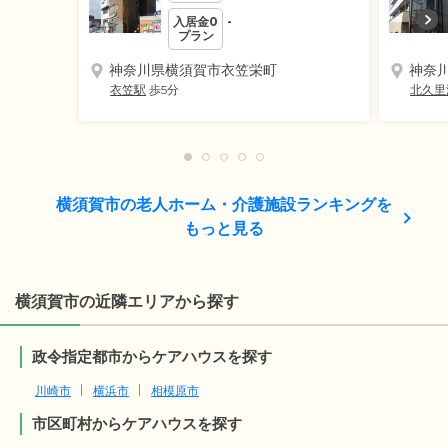
入居金0
-
プラン
神奈川県横須賀市衣笠栄町
神奈
衣笠駅
歩5分
北久里
横須賀市の老人ホーム・介護施設ランキングを
もっと見る
横須賀市の近隣エリアから探す
政令指定都市からケアハウスを探す
川崎市
横浜市
相模原市
市区町村からケアハウスを探す