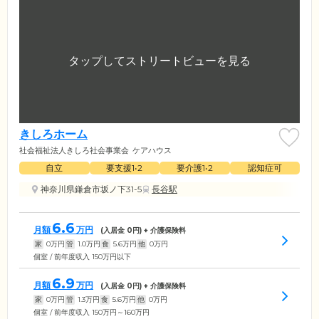
きしろホーム
社会福祉法人きしろ社会事業会
ケアハウス
自立
要支援1•2
要介護1•2
認知症可
神奈川県鎌倉市坂ノ下31-5
長谷駅
6.6
月額
万円
(入居金
0
円) + 介護保険料
家
0
万円
管
1.0
万円
食
5.6
万円
他
0
万円
個室 / 前年度収入 150万円以下
6.9
月額
万円
(入居金
0
円) + 介護保険料
家
0
万円
管
1.3
万円
食
5.6
万円
他
0
万円
個室 / 前年度収入 150万円～160万円