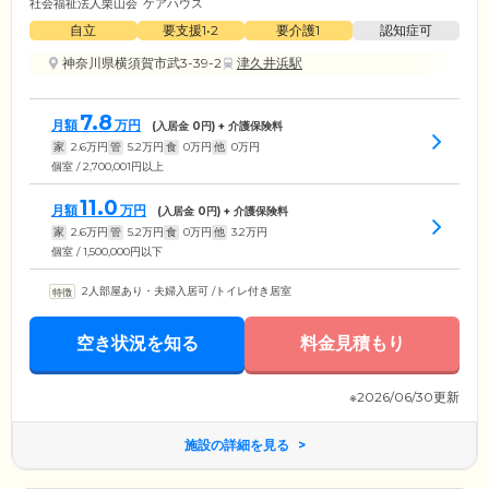
社会福祉法人栗山会
ケアハウス
自立
要支援1•2
要介護1
認知症可
神奈川県横須賀市武3-39-2
津久井浜駅
7.8
月額
万円
(入居金
0
円) + 介護保険料
家
2.6
万円
管
5.2
万円
食
0
万円
他
0
万円
個室 / 2,700,001円以上
11.0
月額
万円
(入居金
0
円) + 介護保険料
家
2.6
万円
管
5.2
万円
食
0
万円
他
3.2
万円
個室 / 1,500,000円以下
2人部屋あり・夫婦入居可
/
トイレ付き居室
空き状況を知る
料金見積もり
※2026/06/30更新
施設の詳細を見る