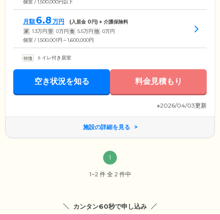
個室 / 1,500,000円以下
6.8
月額
万円
(入居金
0
円) + 介護保険料
家
1.3
万円
管
0
万円
食
5.5
万円
他
0
万円
個室 / 1,500,001円～1,600,000円
トイレ付き居室
空き状況を知る
料金見積もり
※2026/04/03更新
施設の詳細を見る
1
1~2 件 全 2 件中
カンタン60秒で申し込み