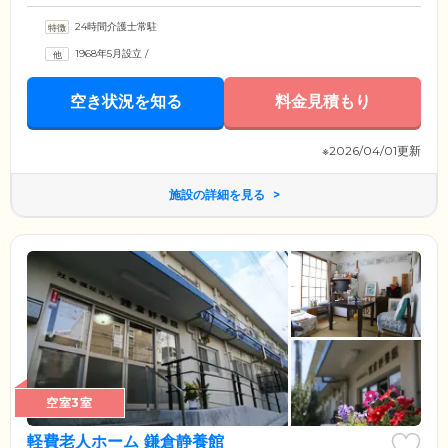
24時間介護士常駐
1968年5月設立
/
空き状況を知る
料金見積もり
※2026/04/01更新
施設の詳細を見る
空室3室
軽費老人ホーム 鎌倉静養館