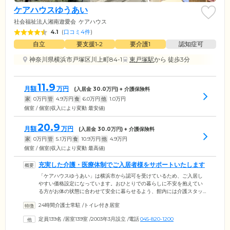
ケアハウスゆうあい
社会福祉法人湘南遊愛会
ケアハウス
4.1
(
口コミ4件
)
自立
要支援1•2
要介護1
認知症可
神奈川県横浜市戸塚区川上町84-1
東戸塚駅
から 徒歩3分
11.9
月額
万円
(入居金
30.0
万円) + 介護保険料
家
0
万円
管
4.9
万円
食
6.0
万円
他
1.0
万円
個室 / 個室(収入により変動 最安値)
20.9
月額
万円
(入居金
30.0
万円) + 介護保険料
家
0
万円
管
5.1
万円
食
10.9
万円
他
4.9
万円
個室 / 個室(収入により変動 最高値)
充実した介護・医療体制でご入居者様をサポートいたします
「ケアハウスゆうあい」は横浜市から認可を受けているため、ご入居し
やすい価格設定になっています。おひとりでの暮らしに不安を抱えてい
る方がお体の状態に合わせて安全に暮らせるよう、館内には介護スタッ
フが24時間常駐。ご入居者様それぞれのプライバシーを尊重しながら、
24時間介護士常駐
/
トイレ付き居室
お一人おひとりの状態に合わせた支援を行っています。さらに、看護師
によるバイタルチェックや服薬管理を毎日行っているほか、緊急時には
定員139名
/
居室139室
/
2003年3月設立
/
電話
045-820-1200
いつでも適切な対応ができる体制を整備。ご要望に応じて訪問診療や通
院の介助もいたします。施設内には内科・皮膚科・整形外科のクリニッ