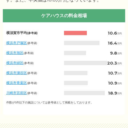
ケアハウスの料金相場
神
10.6
横須賀市平均
(参考値)
万円
奈
川
16.4
横浜市戸塚区
(参考値)
万円
県
の
9.8
横浜市旭区
(参考値)
万円
月
額
20.3
横浜市緑区
(参考値)
万円
費
用
10.7
横浜市瀬谷区
(参考値)
万円
相
場
10.9
横浜市青葉区
(参考値)
万円
（市
区
18.9
川崎市宮前区
(参考値)
万円
町
村
6.9
相模原市緑区
件数が5件以下の施設については参考値として掲載をしております。
(参考値)
万円
別）
14.6
平塚市
(参考値)
万円
11.2
鎌倉市
(参考値)
万円