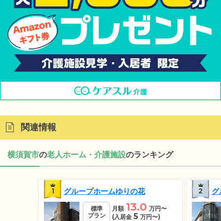
関連情報
横須賀市
の
老人ホーム・介護施設
のランキング
1
グループホームゆりの花
2
グ
13.0
標準
月額
万円
〜
プラン
5
(入居金
万円
〜)