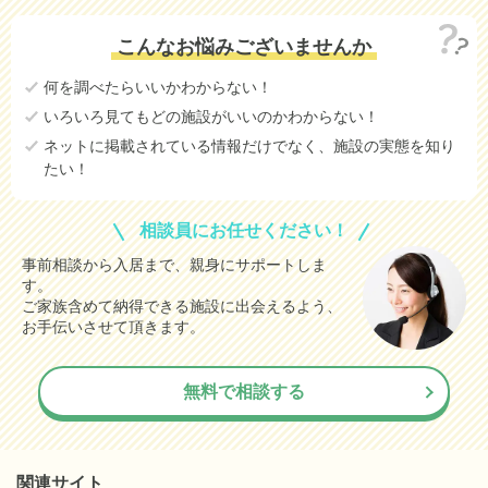
10.3
小田原市
(参考値)
万円
こんなお悩みございませんか
13.2
厚木市
(参考値)
万円
何を調べたらいいかわからない！
10.5
綾瀬市
(参考値)
万円
いろいろ見てもどの施設がいいのかわからない！
8.3
中郡二宮町
(参考値)
万円
ネットに掲載されている情報だけでなく、施設の実態を知り
たい！
横浜市鶴見区
データなし
横浜市神奈川区
データなし
相談員にお任せください！
横浜市西区
データなし
事前相談から入居まで、親身にサポートしま
す。
横浜市中区
データなし
ご家族含めて納得できる施設に出会えるよう、
横浜市南区
データなし
お手伝いさせて頂きます。
横浜市保土ケ谷区
データなし
無料で相談する
横浜市磯子区
データなし
横浜市金沢区
データなし
横浜市港北区
データなし
関連サイト