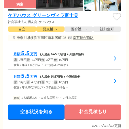
満室
ケアハウス グリーンヴィラ富士見
社会福祉法人 明友会
ケアハウス
自立
要支援1•2
要介護1~5
認知症可
神奈川県横浜市旭区南本宿町125-1
南万騎が原駅
5.5
月額
万円
(入居金
645.5
万円) + 介護保険料
家
0
万円
管
4.5
万円
食
0
万円
他
1.0
万円
個室 / 年収150万円以下＜一括払いの場合＞
5.5
月額
万円
(入居金
91.5
万円) + 介護保険料
家
0
万円
管
4.5
万円
食
0
万円
他
1.0
万円
個室 / 年収150万円以下＜2年更新の場合＞
2人部屋あり・夫婦入居可
/
トイレ付き居室
空き状況を知る
料金見積もり
※2026/04/03更新