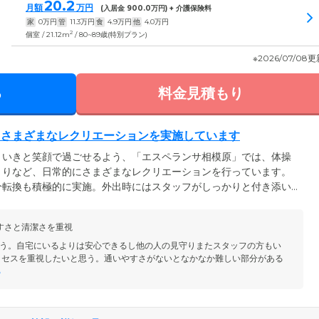
20.2
月額
万円
(入居金
900.0
万円) + 介護保険料
家
0
万円
管
11.3
万円
食
4.9
万円
他
4.0
万円
2
個室 / 21.12m
/ 80~89歳(特別プラン)
※2026/07/08
る
料金見積もり
、さまざまなレクリエーションを実施しています
きいきと笑顔で過ごせるよう、「エスペランサ相模原」では、体操
くりなど、日常的にさまざまなレクリエーションを行っています。
分転換も積極的に実施。外出時にはスタッフがしっかりと付き添い
も安心してご参加いただけます。また、お食事による楽しみづくり
地元の味を堪能していただいたり、お誕生日会でケーキをお出しし
すさと清潔さを重視
っているご入居者様も多い、人気の取り組みです。
う。自宅にいるよりは安心できるし他の人の見守りまたスタッフの方もい
クセスを重視したいと思う。通いやすさがないとなかなか難しい部分がある
る