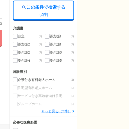
この条件で検索する
(
2
件)
更新
介護度
自立
要支援1
(2)
(2)
要支援2
要介護1
(2)
(2)
要介護2
要介護3
(2)
(2)
要介護4
要介護5
(2)
(2)
施設種別
介護付き有料老人ホーム
(2)
住宅型有料老人ホーム
(0)
サービス付き高齢者向け住宅
(0)
グループホーム
(0)
もっと見る（7件）
必要な医療処置