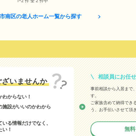
1~2 件 全 2 件中
市南区の老人ホーム一覧から探す
相談員にお任
ございませんか
事前相談から入居まで
す。
かわからない！
ご家族含めて納得でき
の施設がいいのかわから
う、お手伝いさせて頂
ている情報だけでなく、
無料
たい！