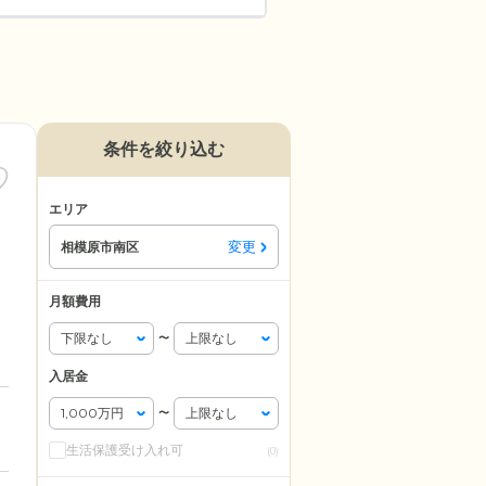
条件を絞り込む
エリア
変更
相模原市南区
月額費用
〜
入居金
〜
生活保護受け入れ可
(0)