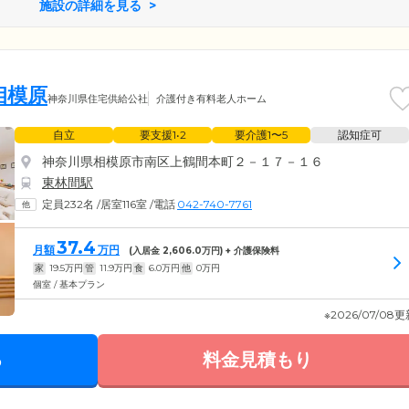
施設の詳細を見る
相模原
神奈川県住宅供給公社
介護付き有料老人ホーム
自立
要支援1•2
要介護1〜5
認知症可
神奈川県相模原市南区上鶴間本町２－１７－１６
東林間駅
定員232名
/
居室116室
/
電話
042-740-7761
37.4
月額
万円
(入居金
2,606.0
万円) + 介護保険料
家
19.5
万円
管
11.9
万円
食
6.0
万円
他
0
万円
個室 / 基本プラン
※2026/07/08
る
料金見積もり