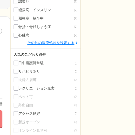
認知症
(2)
糖尿病・インスリン
(2)
脳梗塞・脳卒中
(2)
骨折・骨粗しょう症
(2)
心臓病
(2)
その他の医療処置を設定する
人気のこだわり条件
日中看護師常駐
(1)
リハビリあり
(1)
夫婦入居可
(0)
レクリエーション充実
(1)
ペット可
(0)
更新
外出自由
(0)
アクセス良好
(1)
新規オープン
(0)
オンライン見学可
(0)