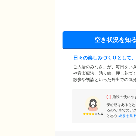
空き状況を知
日々の楽しみづくりとして
ご入居のみなさまが、毎日をい
や音楽療法、貼り絵、押し花づ
散歩や初詣といった外出での気
ますので、車いすをお使いの方
も大切にしており、郷土料理で
施設の使いや
たり。毎月楽しみにしてくださ
安心感はあると思
るので 車でのア
3.6
と思う
続きを見