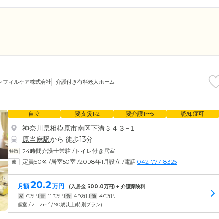
ンフィルケア株式会社
介護付き有料老人ホーム
自立
要支援1•2
要介護1〜5
認知症可
神奈川県相模原市南区下溝３４３−１
原当麻駅
から 徒歩13分
24時間介護士常駐
/
トイレ付き居室
定員50名
/
居室50室
/
2008年1月設立
/
電話
042-777-8325
20.2
月額
万円
(入居金
600.0
万円) + 介護保険料
家
0
万円
管
11.3
万円
食
4.9
万円
他
4.0
万円
2
個室 / 21.12m
/ 90歳以上(特別プラン)