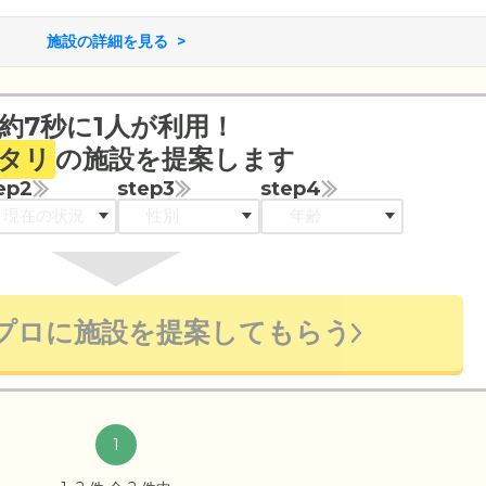
施設の詳細を見る
約7秒に1人が利用！
タリ
の施設を提案します
ep2
step3
step4
プロに施設を提案してもらう
1