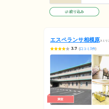
絞り込み
エスペランサ相模原
スミリ
3.7
(
口コミ3件
)
満室