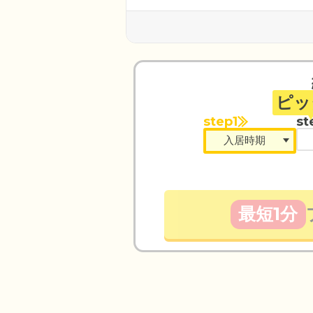
ピッ
step1
st
最短1分