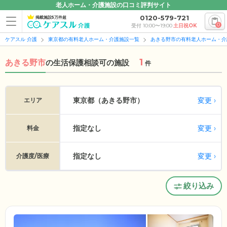
老人ホーム・介護施設の口コミ評判サイト
0120-579-721
掲載施設5万件超
0
受付 10:00〜19:00
土日祝OK
ケアスル 介護
東京都の有料老人ホーム・介護施設一覧
あきる野市の有料老人ホーム・介
1
あきる野市
の
生活保護相談可の施設
件
変更
東京都（あきる野市）
エリア
指定なし
変更
料金
指定なし
変更
介護度/医療
絞り込み