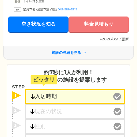
トイレ付き居室
定員17名
/
居室17室
/
電話
042-588-5215
空き状況を知る
料金見積もり
※2026/05/13更新
施設の詳細を見る
約7秒に1人が利用！
ピッタリ
の施設を提案します
STEP
1
2
3