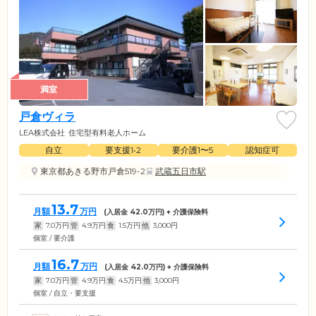
満室
戸倉ヴィラ
LEA株式会社
住宅型有料老人ホーム
自立
要支援1•2
要介護1〜5
認知症可
東京都あきる野市戸倉519-2
武蔵五日市駅
13.7
月額
万円
(入居金
42.0
万円) + 介護保険料
家
7.0
万円
管
4.9
万円
食
1.5
万円
他
3,000
円
個室 / 要介護
16.7
月額
万円
(入居金
42.0
万円) + 介護保険料
家
7.0
万円
管
4.9
万円
食
4.5
万円
他
3,000
円
個室 / 自立・要支援