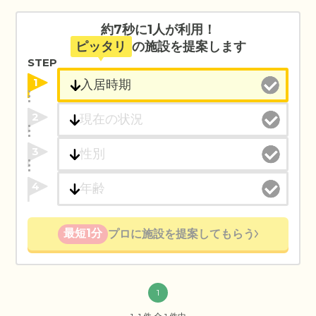
約7秒に1人が利用！
ピッタリ
の施設を提案します
STEP
1
2
3
4
最短1分
プロに施設を提案してもらう
1