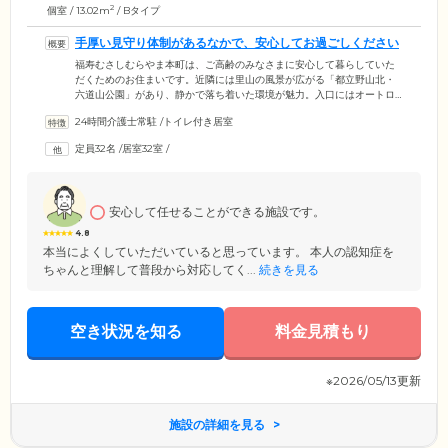
2
個室 / 13.02m
/ Bタイプ
手厚い見守り体制があるなかで、安心してお過ごしください
福寿むさしむらやま本町は、ご高齢のみなさまに安心して暮らしていた
だくためのお住まいです。近隣には里山の風景が広がる「都立野山北・
六道山公園」があり、静かで落ち着いた環境が魅力。入口にはオートロ
ックシステムを採用し、セキュリティ面も万全です。生活の拠点となる
24時間介護士常駐
/
トイレ付き居室
お部屋は、プライバシーに配慮し、全室個室をご用意しました。お部屋
内にはトイレも備えておりますので、周りを気にすることなく、ご自身
定員32名
/
居室32室
/
のペースでご使用いただけます。また、当ホームでは尿道カテーテル、
ストーマ、褥瘡(床ずれ)などのご対応が可能です。どうぞお気軽にご相談
ください。
安心して任せることができる施設です。
4.8
本当によくしていただいていると思っています。 本人の認知症を
ちゃんと理解して普段から対応してく...
続きを見る
空き状況を知る
料金見積もり
※2026/05/13更新
施設の詳細を見る