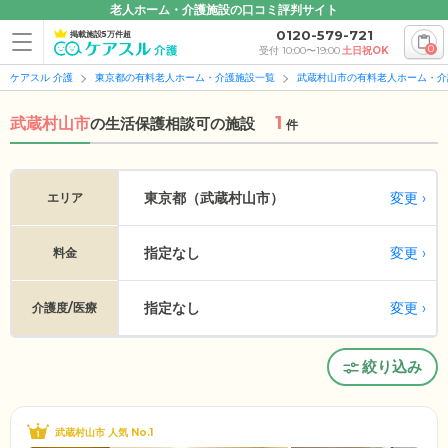
老人ホーム・介護施設の口コミ評判サイト
0120-579-721
掲載施設5万件超
0
受付 10:00〜19:00
土日祝OK
ケアスル 介護
東京都の有料老人ホーム・介護施設一覧
武蔵村山市の有料老人ホーム・介
1
武蔵村山市
の
生活保護相談可の施設
件
変更
東京都（武蔵村山市）
エリア
指定なし
変更
料金
指定なし
変更
介護度/医療
絞り込み
武蔵村山市 人気 No.1