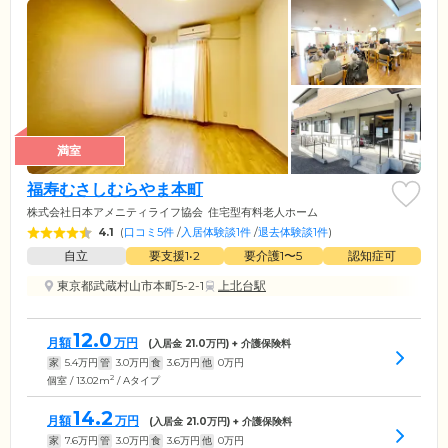
満室
福寿むさしむらやま本町
株式会社日本アメニティライフ協会
住宅型有料老人ホーム
4.1
(
口コミ5件
/
入居体験談1件
/
退去体験談1件
)
自立
要支援1•2
要介護1〜5
認知症可
東京都武蔵村山市本町5-2-1
上北台駅
12.0
月額
万円
(入居金
21.0
万円) + 介護保険料
家
5.4
万円
管
3.0
万円
食
3.6
万円
他
0
万円
2
個室 / 13.02m
/ Aタイプ
14.2
月額
万円
(入居金
21.0
万円) + 介護保険料
家
7.6
万円
管
3.0
万円
食
3.6
万円
他
0
万円