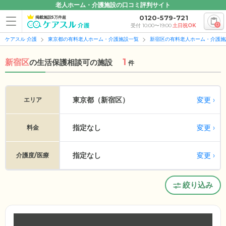
老人ホーム・介護施設の口コミ評判サイト
0120-579-721
掲載施設5万件超
0
受付 10:00〜19:00
土日祝OK
ケアスル 介護
東京都の有料老人ホーム・介護施設一覧
新宿区の有料老人ホーム・介護施
1
新宿区
の
生活保護相談可の施設
件
変更
東京都（新宿区）
エリア
指定なし
変更
料金
指定なし
変更
介護度/医療
絞り込み