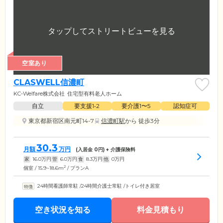
空室あり
CLASWELL信濃町
KC-Welfare株式会社
住宅型有料老人ホーム
自立
要支援1•2
要介護1〜5
認知症可
東京都新宿区南元町14-7
信濃町駅
から 徒歩3分
30.3
月額
万円
(入居金
0
円) + 介護保険料
家
16.0
万円
管
6.0
万円
食
8.3
万円
他
0
万円
2
個室 / 15.9~18.6m
/ プランA
24時間看護師常駐
/
24時間介護士常駐
/
トイレ付き居室
空き状況を知る
料金見積もり