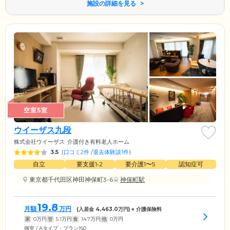
施設の詳細を見る
空室5室
ウイーザス九段
株式会社ウイーザス
介護付き有料老人ホーム
3.5
(
口コミ2件
/
退去体験談1件
)
自立
要支援1•2
要介護1〜5
認知症可
東京都千代田区神田神保町3-6
神保町駅
19.8
月額
万円
(入居金
4,463.0
万円) + 介護保険料
家
0
万円
管
5.1
万円
食
14.7
万円
他
0
万円
個室 / Aタイプ・プラン150