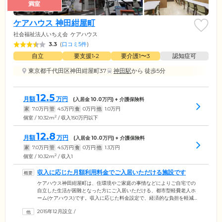
満室
ケアハウス 神田紺屋町
社会福祉法人いちえ会
ケアハウス
3.3
(
口コミ5件
)
自立
要支援1•2
要介護1〜3
認知症可
東京都千代田区神田紺屋町37
神田駅
から 徒歩5分
12.5
月額
万円
(入居金
10.0
万円) + 介護保険料
家
7.0
万円
管
4.5
万円
食
0
万円
他
1.0
万円
2
個室 / 10.32m
/ 収入150万円以下
12.8
月額
万円
(入居金
10.0
万円) + 介護保険料
家
7.0
万円
管
4.5
万円
食
0
万円
他
1.3
万円
2
個室 / 10.32m
/ 収入1
収入に応じた月額利用料金でご入居いただける施設です
ケアハウス神田紺屋町は、住環境やご家庭の事情などによりご自宅での
自立した生活が困難となった方にご入居いただける、都市型軽費老人ホ
ーム(ケアハウス)です。収入に応じた料金設定で、経済的な負担を軽減す
る仕組みになっています。見守りやお食事などの生活支援サービスをご
2015年12月設立
/
提供し、健康的で明るい生活をお送りいただけるようサポートいたしま
す。当施設にご入居いただけるのは、60歳以上で千代田区に1年以上居