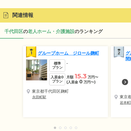
関連情報
千代田区
の
老人ホーム・介護施設
のランキング
1
グループホーム ジロール麹町
2
グ
間
標準
-
プラン
15.3
入居金0
月額
万円
〜
プラン
0
(入居金
万円
〜)
東京都千代田区麹町
東京
永田町駅
岩本町