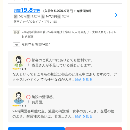
19.8
月額
万円
(入居金
5,030.0
万円) + 介護保険料
家
0
万円
管
5.1
万円
食
14.7
万円
他
0
万円
2
個室 / -m
/ Cタイプ・プラン150
24時間看護師常駐
/
24時間介護士常駐
/
2人部屋あり・夫婦入居可
/
トイレ
付き居室
定員87名
/
居室84室
/
都会のど真ん中にありとても便利です。
職員さんが不足している感じがします。
3.8
なんといってもこちらの施設は都会のど真ん中にありますので、ア
クセスしやすくとても便利な点が大き...
続きを見る
施設の清潔感。
費用面。
3.2
24時間面会可能な点、施設の清潔感、食事のおいしさ、交通の便
のよさ、耐震性の高い点、看護士さん...
続きを見る