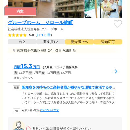
満室
グループホーム ジロール麹町
社会福祉法人新生寿会
グループホーム
4.8
(
口コミ1件
)
自立
要支援1•2
要介護1〜5
認知症可
東京都千代田区麹町2-14-3
永田町駅
15.3
月額
万円
(入居金
0
円) + 介護保険料
家
5.8
万円
管
0
万円
食
4.5
万円
他
5.0
万円
個室 / プランA
認知症をお持ちのご高齢者様が穏やかな環境で生活するホー
ムです
「ジロール麹町」は、認知症をお持ちのご高齢者様に安心して生活して
いただけるよう、経験豊富なスタッフによるサービスをご提供する住ま
いです。ホームではご入居者様を少人数のグループに分け、専任のスタ
ッフを配置する「ユニット型」を採用。スタッフとみなさまの距離が近
定員2名
/
電話
03-3222-8750
くなることで、お一人おひとりの表情や心情にまで寄り添ったきめ細や
かなケアを実現しています。また、家庭的な雰囲気で、新しい人間関係
の構築に苦手意識を感じる認知症の方にとっても安心です。毎月の利用
料は、一般的な介護施設と比べてリーズナブルに設定。入居時の負担と
明るい元気な職員が多く相談しやすい
なる一時金も不要としていますので、費用面でお悩みの方もぜひ一度ご