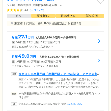
シン建工業株式会社
介護付き有料老人ホーム
4.1
(
口コミ7件
)
自立
要支援1•2
要介護1〜5
認知症可
東京都千代田区一番町11-3
半蔵門駅
から 徒歩2分
27.1
月額
万円
(入居金
1,850.0
万円) + 介護保険料
家
0
万円
管
7.7
万円
食
19.4
万円
他
0
万円
2
個室 / 18.12m
/ Aプラン_入居金あり
49.0
月額
万円
(入居金
3,350.0
万円) + 介護保険料
家
0
万円
管
15.4
万円
食
33.6
万円
他
0
万円
2
二人部屋 / 36.74m
/ Bプラン_入居金あり
東京メトロ半蔵門線「半蔵門駅」より徒歩1分、アクセス良
好な施設です
東京メトロ半蔵門線「半蔵門駅」より徒歩1分の場所に位置する、シンセ
リティ千代田一番町。ご入居者様に合わせた介護・医療サポートを受け
ながら、和やかな日々をお過ごしいただける介護付き有料老人ホームで
す。当ホームでは、立つ歩くなどの動作をある程度ご自身でできる「自
24時間看護師常駐
/
24時間介護士常駐
/
2人部屋あり・夫婦入居可
/
トイレ
立」の方から、常時介護が必要な方まで、幅広くご入居いただけます。
付き居室
プライベートスペースである居室は、全室個室です。1人部屋と、ご夫婦
やごきょうだいでご入居いただける2人部屋をそれぞれご用意しておりま
定員30名
/
居室28室
/
2014年12月設立
/
電話
03-3556-2522
す。真心をこめて、誠実に、ご入居者様お一人おひとりの意思を尊重し
たサポートをお約束します。