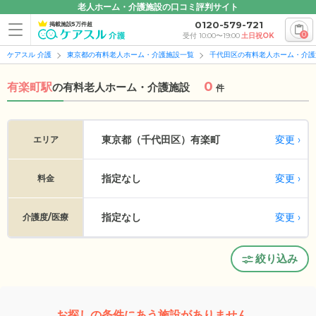
老人ホーム・介護施設の口コミ評判サイト
0120-579-721
掲載施設5万件超
0
受付 10:00〜19:00
土日祝OK
ケアスル 介護
東京都の有料老人ホーム・介護施設一覧
千代田区の有料老人ホーム・介護
0
有楽町駅
の
有料老人ホーム・介護施設
件
変更
東京都（千代田区）
有楽町
エリア
指定なし
変更
料金
指定なし
変更
介護度/医療
絞り込み
お探しの条件にあう施設がありません。