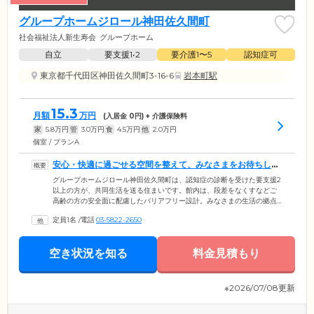
グループホームジロール神田佐久間町
社会福祉法人新生寿会
グループホーム
自立
要支援1•2
要介護1〜5
認知症可
東京都千代田区神田佐久間町3-16-6
岩本町駅
15.3
月額
万円
(入居金
0
円) + 介護保険料
家
5.8
万円
管
3.0
万円
食
4.5
万円
他
2.0
万円
個室 / プランA
安心・快適に過ごせる空間を整えて、みなさまをお待ちして
います
グループホームジロール神田佐久間町は、認知症の診断を受けた要支援2
以上の方が、共同生活を送る住まいです。館内は、段差をなくすなどご
高齢の方の安全面に配慮したバリアフリー設計。みなさまの生活の拠点
となるお部屋は、おひとりでのんびりとくつろげる個室をご用意しまし
定員1名
/
電話
03-5822-2650
た。各お部屋には車いす対応のトイレを設置しており、周囲を気にせず
ご自分のペースでご使用いただけます。お食事は、おいしさはもちろ
ん、栄養バランスも考慮したメニューを朝昼夕の1日3食ご提供。ほかの
空き状況を知る
料金見積もり
ご入居者様との会話に花を咲かせながら、和気あいあいとしたひととき
をお楽しみください。
※2026/07/08更新