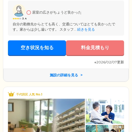
住、かつ住民票のある方。お体の状態については、現在介護を必要とし
ないものの身体機能の低下があり、家事などをご自身で行うことに不安
居室の広さがちょうど良かった
がある方から、要介護3までの認定を受けられた方が対象です。
3.4
自分の勤務先からとても高く、交通についてはとても良かったで
す。家からは少し遠いです。 スタッフ...
続きを見る
空き状況を知る
料金見積もり
※2026/02/07更新
施設の詳細を見る
千代田区 人気 No.1