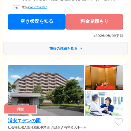
ある暮らしを送りたい」そう願うみなさまへ、24時間見守りサービスを
電話
047-321-6823
ご提供。安心・快適な暮らしのお手伝いを行います。「おはようござい
ます。今日もお元気ですか？」の声かけから始まり、栄養バランスの取
れた温かいお食事サービス、ご家族様への連絡サポートも行います。入
空き状況を知る
料金見積もり
居条件は要介護1～5の方で、年齢に制限はありません。認知症の方も受
け入れ相談可能です。ぜひ一度ご相談ください。
※2026/08/09更新
施設の詳細を見る
満室
浦安エデンの園
社会福祉法人聖隷福祉事業団
介護付き有料老人ホーム