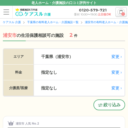
老人ホーム・介護施設の口コミ評判サイト
0120-579-721
掲載施設5万件超
0
受付 10:00〜19:00
土日祝OK
ケアスル 介護
千葉県の有料老人ホーム・介護施設一覧
浦安市の有料老人ホーム・介護施
2
浦安市
の
生活保護相談可の施設
件
変更
千葉県（浦安市）
エリア
指定なし
変更
料金
指定なし
変更
介護度/医療
絞り込み
浦安市 人気 No.2