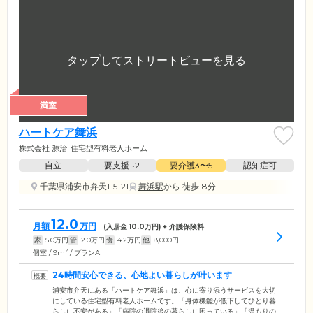
満室
ハートケア舞浜
株式会社 源治
住宅型有料老人ホーム
自立
要支援1•2
要介護3〜5
認知症可
千葉県浦安市弁天1-5-21
舞浜駅
から 徒歩18分
12.0
月額
万円
(入居金
10.0
万円) + 介護保険料
家
5.0
万円
管
2.0
万円
食
4.2
万円
他
8,000
円
2
個室 / 9m
/ プランA
24時間安心できる、心地よい暮らしが叶います
浦安市弁天にある「ハートケア舞浜」は、心に寄り添うサービスを大切
にしている住宅型有料老人ホームです。「身体機能が低下してひとり暮
らしに不安がある」「病院の退院後の暮らしに困っている」「温もりの