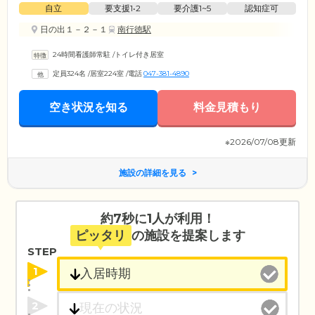
自立
要支援1•2
要介護1~5
認知症可
日の出１－２－１
南行徳駅
24時間看護師常駐
/
トイレ付き居室
定員324名
/
居室224室
/
電話
047-381-4890
空き状況を知る
料金見積もり
※2026/07/08更新
施設の詳細を見る
約7秒に1人が利用！
ピッタリ
の施設を提案します
STEP
1
2