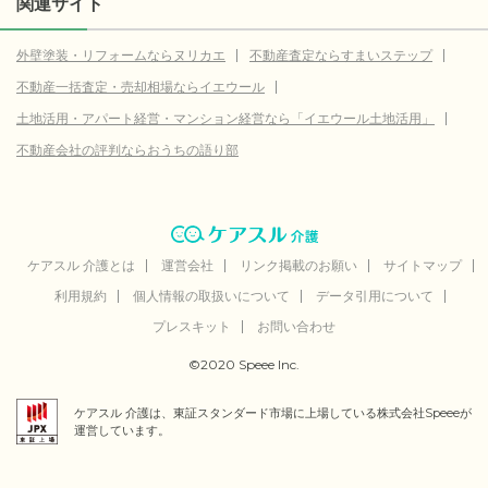
関連サイト
外壁塗装・リフォームならヌリカエ
不動産査定ならすまいステップ
不動産一括査定・売却相場ならイエウール
土地活用・アパート経営・マンション経営なら「イエウール土地活用」
不動産会社の評判ならおうちの語り部
ケアスル 介護とは
運営会社
リンク掲載のお願い
サイトマップ
利用規約
個人情報の取扱いについて
データ引用について
プレスキット
お問い合わせ
©2020 Speee Inc.
ケアスル 介護は、東証スタンダード市場に上場している株式会社Speeeが
運営しています。