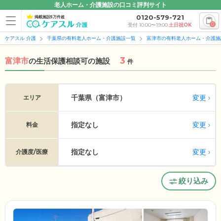
老人ホーム・介護施設の口コミ評判サイト
0120-579-721
掲載施設5万件超
0
受付 10:00〜19:00
土日祝OK
ケアスル 介護
千葉県の有料老人ホーム・介護施設一覧
富津市の有料老人ホーム・介護施
3
富津市
の
生活保護相談可の施設
件
変更
千葉県（富津市）
エリア
指定なし
変更
料金
指定なし
変更
介護度/医療
絞り込み