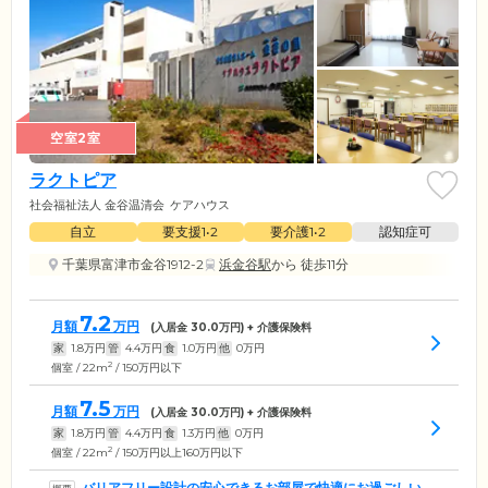
空室2室
ラクトピア
社会福祉法人 金谷温清会
ケアハウス
自立
要支援1•2
要介護1•2
認知症可
千葉県富津市金谷1912-2
浜金谷駅
から 徒歩11分
7.2
月額
万円
(入居金
30.0
万円) + 介護保険料
家
1.8
万円
管
4.4
万円
食
1.0
万円
他
0
万円
2
個室 / 22m
/ 150万円以下
7.5
月額
万円
(入居金
30.0
万円) + 介護保険料
家
1.8
万円
管
4.4
万円
食
1.3
万円
他
0
万円
2
個室 / 22m
/ 150万円以上160万円以下
バリアフリー設計の安心できるお部屋で快適にお過ごしいた