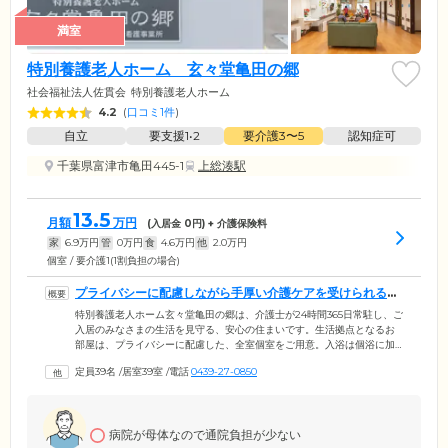
満室
特別養護老人ホーム 玄々堂亀田の郷
社会福祉法人佐貫会
特別養護老人ホーム
4.2
(
口コミ1件
)
自立
要支援1•2
要介護3〜5
認知症可
千葉県富津市亀田445-1
上総湊駅
13.5
月額
万円
(入居金
0
円) + 介護保険料
家
6.9
万円
管
0
万円
食
4.6
万円
他
2.0
万円
個室 / 要介護1(1割負担の場合)
プライバシーに配慮しながら手厚い介護ケアを受けられる、
安心の住まいです
特別養護老人ホーム玄々堂亀田の郷は、介護士が24時間365日常駐し、ご
入居のみなさまの生活を見守る、安心の住まいです。生活拠点となるお
部屋は、プライバシーに配慮した、全室個室をご用意。入浴は個浴に加
え、特殊浴槽も備えておりますので、お身体の状態に合わせて癒しのひ
定員39名
/
居室39室
/
電話
0439-27-0850
とときをお過ごしください。当ホームではご入居者様を少人数のグルー
プに分け、グループごとに専任の職員を配置し、ケアを行う「ユニット
制」を採用しています。これにより、ご入居者様お一人おひとりに寄り
添う、きめ細やかな介護ケアを可能に。家庭的なサービスをモットー
病院が母体なので通院負担が少ない
に、みなさまの快適な暮らしを支援いたします。