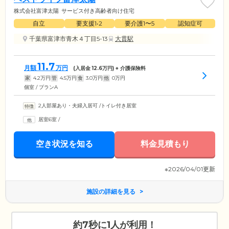
株式会社富津太陽
サービス付き高齢者向け住宅
自立
要支援1•2
要介護1〜5
認知症可
千葉県富津市青木４丁目5-13
大貫駅
11.7
月額
万円
(入居金
12.6
万円) + 介護保険料
家
4.2
万円
管
4.5
万円
食
3.0
万円
他
0
万円
個室 / プランA
2人部屋あり・夫婦入居可
/
トイレ付き居室
居室6室
/
空き状況を知る
料金見積もり
※2026/04/01更新
施設の詳細を見る
約7秒に1人が利用！