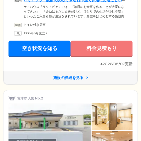
だけます
ケアハウス「ラクトピア」では、「毎日のお食事を作ることが大変にな
ってきた」、「介助はまだ大丈夫だけど、ひとりでの生活が少し不安」
といったご入居者様が生活をされています。居室をはじめとする施設内
には、手すりや段差などを考慮したバリアフリーを取り入れています。
トイレ付き居室
お部屋は個室をご用意をしていますので、ご夫婦でのご入居も可能で
す。また、毎日お使いいただける浴室は、各階に設置。ご家族、お友達
1998年6月設立
/
とコミュニケーションを気軽に取れる、ロビーや食堂を完備するなど、
安心して快適にお過ごしいただける環境を整えております。
空き状況を知る
料金見積もり
※2026/08/07更新
施設の詳細を見る
富津市 人気 No.2