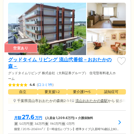
空室あり
グッドタイム リビング 流山弐番舘－おおたかの
森－
グッドタイムリビング 株式会社（大和証券グループ）
住宅型有料老人ホ
ーム
4.6
(
口コミ1件
)
自立
要支援1•2
要介護1〜5
認知症可
千葉県流山市おおたかの森南2-1-1
流山おおたかの森駅
から 徒歩11分
27.6
月額
万円
(入居金
1,209.6
万円) + 介護保険料
家
5.0
万円
管
3.6
万円
食
19.0
万円
他
0
万円
2
個室 / 20.15~20.61m
/ 【一時金払いプラン】標準タイプ(入居時76歳以上80歳以下の方)