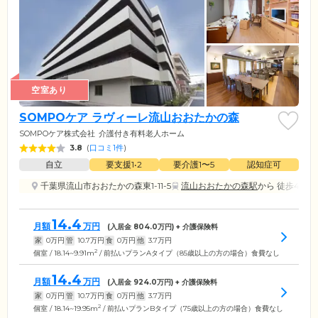
空室あり
SOMPOケア ラヴィーレ流山おおたかの森
SOMPOケア株式会社
介護付き有料老人ホーム
3.8
(
口コミ1件
)
自立
要支援1•2
要介護1〜5
認知症可
千葉県流山市おおたかの森東1-11-5
流山おおたかの森駅
から 徒歩4分
14.4
月額
万円
(入居金
804.0
万円) + 介護保険料
家
0
万円
管
10.7
万円
食
0
万円
他
3.7
万円
2
個室 / 18.14~9.91m
/ 前払いプランAタイプ（85歳以上の方の場合）食費なし
14.4
月額
万円
(入居金
924.0
万円) + 介護保険料
家
0
万円
管
10.7
万円
食
0
万円
他
3.7
万円
2
個室 / 18.14~19.95m
/ 前払いプランBタイプ（75歳以上の方の場合）食費なし