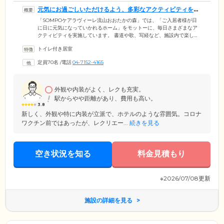
元気にお過ごしいただけるよう、多彩なアクティビティを実
施しています
「SOMPOケアラヴィーレ流山おおたかの森」では、「ご入居者様が日
に日に元気になっていかれるホーム」をモットーに、毎日さまざまなア
クティビティを実施しています。 書道や歌、写経など、施設内で楽しめ
るものはもちろんのこと、散歩や外気浴といった外出によるリフレッシ
トイレ付き居室
ュの機会も積極的に設けています。外出時にはスタッフが責任をもって
サポートしますので、足腰に不安のある方や車いすをお使いの方も、安
定員70名
/
電話
04-7152-4165
心してご参加ください。そのほか、オンラインを使用して外部ボランテ
ィアの方々と交流を図るなど、地域に根ざした活動も大切にしていま
す。
外観や内装がよく、レクも充実。
駅からやや距離があり、費用も高い。
3.8
新しく、外観や特に内装が立派で、ホテルのような雰囲気。コロナ
ワクチン前ではあったが、レクリエー...
続きを見る
空き状況を知る
料金見積もり
※2026/07/08更新
施設の詳細を見る