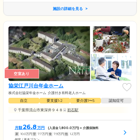
施設の詳細を見る
空室あり
協栄江戸川台年金ホーム
株式会社協栄年金ホーム
介護付き有料老人ホーム
自立
要支援1•2
要介護1〜5
認知症可
千葉県流山市東深井９４８
初石駅
26.8
月額
万円
(入居金
1,800.0
万円) + 介護保険料
家
10.0
万円
管
7.7
万円
食
7.9
万円
他
1.2
万円
個室 / 基本プラン