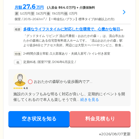
27.6
月額
万円
(入居金
864.0
万円) + 介護保険料
家
5.0
万円
管
3.6
万円
食
19.0
万円
他
0
万円
2
個室 / 20.15~20.61m
/ 【一時金払いプラン】標準タイプ(81歳以上の方)
多様なライフスタイルに対応した住環境で、心豊かな毎日を
お楽しみください
「グッドタイム リビング 流山弐番舘－おおたかの森－」は、流山市おお
たかの森南にある住宅型有料老人ホームです。「流山おおたかの森」駅
より徒歩8分とアクセス良好。周辺には大型スーパーやコンビニ、飲食
店、郵便局、公園などが集まっており、都市機能と豊かな緑が調和した
24時間介護士常駐
/
2人部屋あり・夫婦入居可
/
トイレ付き居室
環境が魅力です。館内にはご入居者様の多様なライフスタイルに寄り添
った設備が充実。明るく広々としたレストランやエントランス、落ち着
定員85名
/
居室77室
/
2016年6月設立
/
きのあるリビング、クラブ活動やイベントを楽しめるGTCサロンなどを
ご用意しています。もちろん気分に合わせて外食やお散歩に出かけるこ
とも自由です。いつまでもご自身のペースで、心豊かな毎日をお過ごし
ください。
おおたかの森駅から徒歩圏内でア...
4.6
施設のスタッフもみな明るく対応が良いし、定期的にイベントを開
催してくれるので本人も楽しそうで良...
続きを見る
空き状況を知る
料金見積もり
※2026/08/07更新