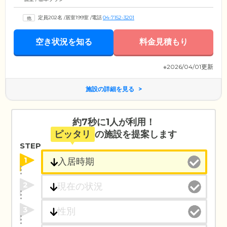
定員202名
/
居室199室
/
電話
04-7152-3201
空き状況を知る
料金見積もり
※2026/04/01更新
施設の詳細を見る
約7秒に1人が利用！
ピッタリ
の施設を提案します
STEP
1
2
3