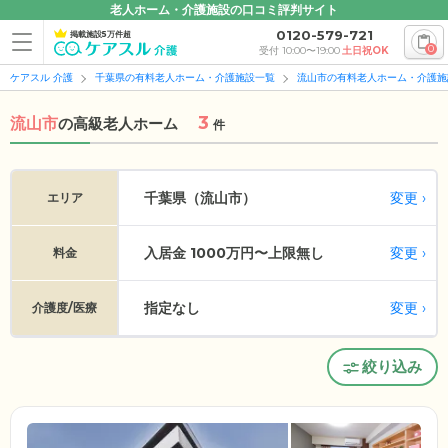
老人ホーム・介護施設の口コミ評判サイト
0120-579-721
掲載施設5万件超
0
受付 10:00〜19:00
土日祝OK
ケアスル 介護
千葉県の有料老人ホーム・介護施設一覧
流山市の有料老人ホーム・介護施
3
流山市
の
高級老人ホーム
件
変更
千葉県（流山市）
エリア
入居金 1000万円〜上限無し
変更
料金
指定なし
変更
介護度/医療
絞り込み