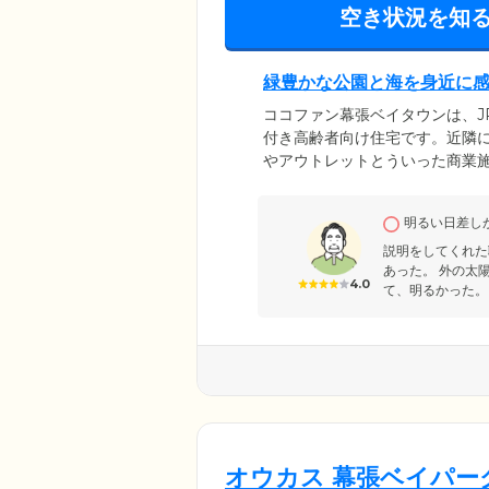
空き状況を知
緑豊かな公園と海を身近に
ココファン幕張ベイタウンは、J
付き高齢者向け住宅です。近隣
やアウトレットとういった商業
せる大きな建物は、シックで落
能。入口前にはスロープを設置
明るい日差し
す。快適な環境のなか、ご自分
説明をしてくれた
あった。 外の太
4.0
て、明るかった。
オウカス 幕張ベイパー