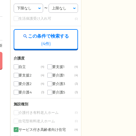
〜
生活保護受け入れ可
(0)
この条件で検索する
(
4
件)
更新
介護度
自立
要支援1
(4)
(4)
要支援2
要介護1
(4)
(4)
要介護2
要介護3
(4)
(3)
要介護4
要介護5
(3)
(3)
施設種別
介護付き有料老人ホーム
(0)
住宅型有料老人ホーム
(0)
サービス付き高齢者向け住宅
(4)