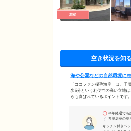
満室
空き状況を知
海や公園などの自然環境に
「ココファン稲毛海岸」は、千葉
歩6分という利便性の高い立地
らも喜ばれているポイントです
穏やかな生活を送ることができ
で外出する際もスムーズです。
半年経過でも
希望居室の空
キッチン付きベッ