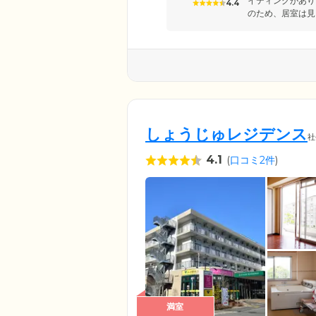
イティングがあり
4.4
のため、居室は見
しょうじゅレジデンス
社
4.1
(
口コミ2件
)
満室