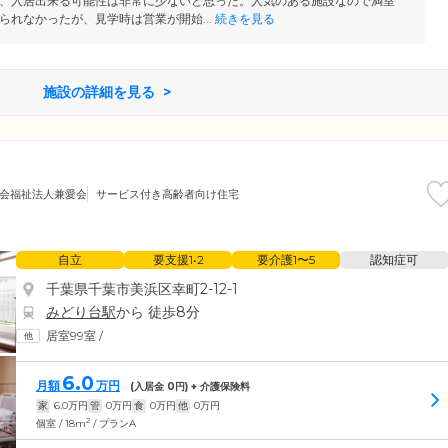
、入居出来る可能性は非常に少ないと思った。人気のある施設なので満室
られなかったが、見学時は営業が開始...
続きを見る
施設の詳細を見る
会福祉法人兼愛会
サービス付き高齢者向け住宅
自立
要支援1•2
要介護1〜5
認知症可
千葉県千葉市美浜区幸町2-12-1
みどり台駅
から 徒歩8分
居室99室
/
6.0
月額
万円
(入居金
0
円) + 介護保険料
家
6.0
万円
管
0
万円
食
0
万円
他
0
万円
2
個室 / 18m
/ プランA