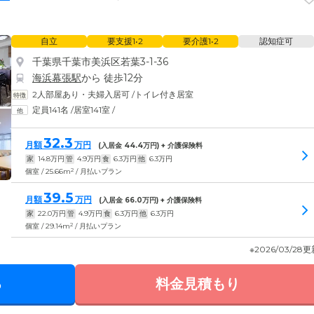
自立
要支援1•2
要介護1•2
認知症可
千葉県千葉市美浜区若葉3-1-36
海浜幕張駅
から 徒歩12分
2人部屋あり・夫婦入居可
/
トイレ付き居室
定員141名
/
居室141室
/
32.3
月額
万円
(入居金
44.4
万円) + 介護保険料
家
14.8
万円
管
4.9
万円
食
6.3
万円
他
6.3
万円
2
個室 / 25.66m
/ 月払いプラン
39.5
月額
万円
(入居金
66.0
万円) + 介護保険料
家
22.0
万円
管
4.9
万円
食
6.3
万円
他
6.3
万円
2
個室 / 29.14m
/ 月払いプラン
※2026/03/28
る
料金見積もり