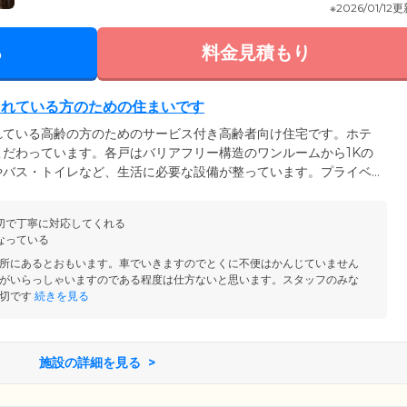
※2026/01/12
る
料金見積もり
されている方のための住まいです
れている高齢の方のためのサービス付き高齢者向け住宅です。ホテ
だわっています。各戸はバリアフリー構造のワンルームから1Kの
やバス・トイレなど、生活に必要な設備が整っています。プライベ
サービスをご利用になれるため、高齢の方が安心して生活できる住
員が常駐しておりますので、お困りのことがあれば支援させていた
切で丁寧に対応してくれる
も行っており、緊急の場合には、ナースコールの呼び出しに速やか
なっている
所にあるとおもいます。車でいきますのでとくに不便はかんじていません
がいらっしゃいますのである程度は仕方ないと思います。スタッフのみな
切です
続きを見る
施設の詳細を見る