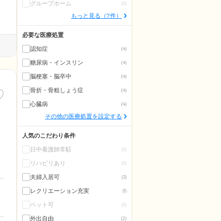
グループホーム
(0)
もっと見る（7件）
必要な医療処置
認知症
(4)
糖尿病・インスリン
(4)
脳梗塞・脳卒中
(4)
骨折・骨粗しょう症
(4)
心臓病
(4)
その他の医療処置を設定する
人気のこだわり条件
日中看護師常駐
(0)
リハビリあり
(0)
夫婦入居可
(3)
レクリエーション充実
(1)
ペット可
(0)
外出自由
(2)