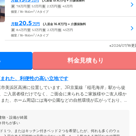
月額
万円
(入居金
15.6
万円) + 介護保険料
家
7.8
万円
管
5.3
万円
食
2.3
万円
他
4.5
万円
2
個室 / 18~18.6m
/ Aタイプ
20.5
月額
万円
(入居金
16.8
万円) + 介護保険料
家
8.4
万円
管
5.3
万円
食
2.3
万円
他
4.5
万円
2
個室 / 18~18.6m
/ Aタイプ
※2026/07/18
る
料金見積もり
恵まれた、利便性の高い立地です
市美浜区高洲に位置しています。JR京葉線「稲毛海岸」駅から徒
は、ご入居者様だけでなく、ご面会に来られるご家族様やご友人様か
。また、ホーム周辺には海や公園などの自然環境が広がっており、
ます。都心へのアクセスも良好なため、ショッピングや趣味の活動
施設見学やご相談など、ぜひお気軽にお問い合わせください。
建物・設備が綺麗
き待ちが多い
ド１つ、またはキッチン付きベッド２つを希望したが、何れも多くのウェ