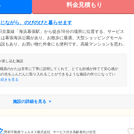
る
料金見積もり
感じながら、のびのびと暮らせます
R京葉線「海浜幕張駅」から徒歩18分の場所に位置する、サービス
には幕張海浜公園があり、お散歩に最適。大型ショッピングモール
施設もあり、お買い物た外食にも便利です。高級マンションを思わ
ち着いたデザインが特徴です。玄関まで車で乗り入れることが可
しているので、車いすをご利用の方でもスムーズな移動が叶いま
が差し込む施設
らしくのびのびと生活していただけます。
職員のかたは非常に丁寧に説明してくれて、とても好感が持てて安心感が
陽の光をふんだんに取り入れることができるような施設の作りになってい
続きを見る
施設の詳細を見る
ク
野村不動産ウェルネス株式会社
サービス付き高齢者向け住宅