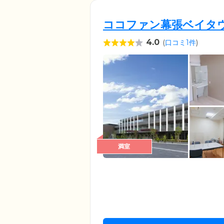
ココファン幕張ベイタ
4.0
(
口コミ1件
)
満室