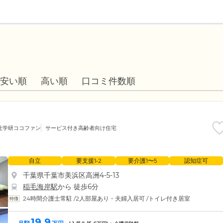
安い順
高い順
口コミ件数順
社学研ココファン
サービス付き高齢者向け住宅
自立
要支援1•2
要介護1〜5
認知症可
千葉県千葉市美浜区高洲4-5-13
稲毛海岸駅
から 徒歩6分
24時間介護士常駐
/
2人部屋あり・夫婦入居可
/
トイレ付き居室
19.9