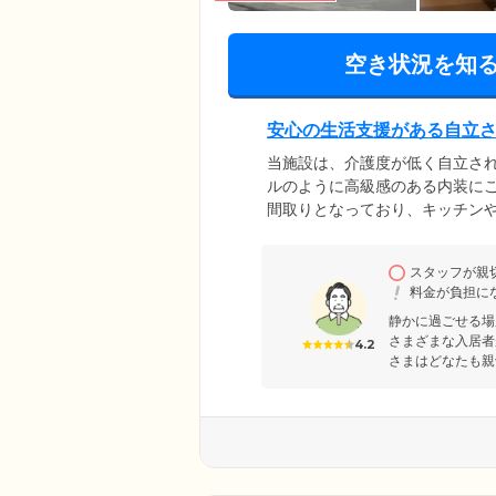
空き状況を知
安心の生活支援がある自立
当施設は、介護度が低く自立さ
ルのように高級感のある内装にこ
間取りとなっており、キッチン
ートを大切にしながら、各種の
まいです。施設内には生活相談
スタッフが親
だきます。また毎日の安否確認
料金が負担に
な対応が可能です。
静かに過ごせる場
さまざまな入居者
4.2
さまはどなたも親