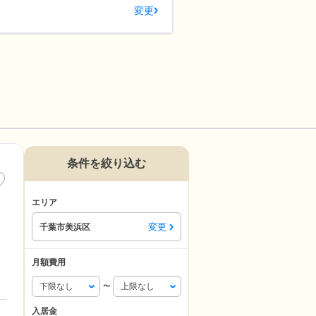
変更
条件を絞り込む
エリア
変更
千葉市美浜区
月額費用
〜
入居金