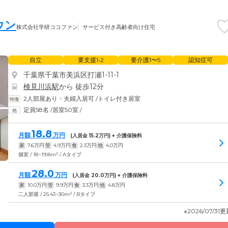
ウン
株式会社学研ココファン
サービス付き高齢者向け住宅
自立
要支援1•2
要介護1〜5
認知症可
千葉県千葉市美浜区打瀬1-11-1
検見川浜駅
から 徒歩12分
2人部屋あり・夫婦入居可
/
トイレ付き居室
定員58名
/
居室50室
/
18.8
月額
万円
(入居金
15.2
万円) + 介護保険料
家
7.6
万円
管
4.9
万円
食
2.3
万円
他
4.0
万円
2
個室 / 18~19.8m
/ Aタイプ
28.0
月額
万円
(入居金
20.0
万円) + 介護保険料
家
10.0
万円
管
9.9
万円
食
3.3
万円
他
4.8
万円
2
二人部屋 / 25.43~30m
/ Bタイプ
※2026/07/31