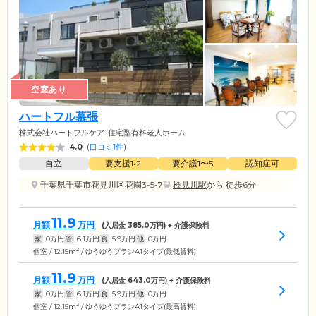
空室あり
ハートフル幕張
株式会社ハートフルケア
住宅型有料老人ホーム
4.0
(
口コミ1件
)
自立
要支援1•2
要介護1〜5
認知症可
千葉県千葉市花見川区花園3-5-7
検見川駅
から 徒歩6分
11.9
月額
万円
(入居金
385.0
万円) + 介護保険料
家
0
万円
管
6.1
万円
食
5.9
万円
他
0
万円
2
個室 / 12.15m
/ ゆうゆうプランA1タイプ(最低賃料)
11.9
月額
万円
(入居金
643.0
万円) + 介護保険料
家
0
万円
管
6.1
万円
食
5.9
万円
他
0
万円
2
個室 / 12.15m
/ ゆうゆうプランA1タイプ(最高賃料)