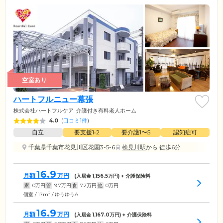
空室あり
ハートフルニュー幕張
株式会社ハートフルケア
介護付き有料老人ホーム
4.0
(
口コミ1件
)
自立
要支援1•2
要介護1〜5
認知症可
千葉県千葉市花見川区花園3-5-6
検見川駅
から 徒歩6分
16.9
月額
万円
(入居金
1,156.5
万円) + 介護保険料
家
0
万円
管
9.7
万円
食
7.2
万円
他
0
万円
2
個室 / 17m
/ ゆうゆうA
16.9
月額
万円
(入居金
1,167.0
万円) + 介護保険料