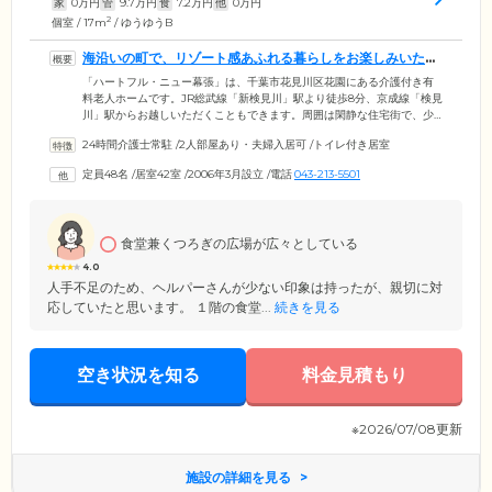
家
0
万円
管
9.7
万円
食
7.2
万円
他
0
万円
2
個室 / 17m
/ ゆうゆうB
海沿いの町で、リゾート感あふれる暮らしをお楽しみいただ
けます
「ハートフル・ニュー幕張」は、千葉市花見川区花園にある介護付き有
料老人ホームです。JR総武線「新検見川」駅より徒歩8分、京成線「検見
川」駅からお越しいただくこともできます。周囲は閑静な住宅街で、少
し先には「幕張の浜」や「いなげの浜」があります。海沿いの雰囲気を
24時間介護士常駐
/
2人部屋あり・夫婦入居可
/
トイレ付き居室
感じながら、リゾート感あふれる暮らしをお楽しみください。ご入居対
象は原則65歳以上で、身の回りのことがご自身で行える「自立」の方と
定員48名
/
居室42室
/
2006年3月設立
/
電話
043-213-5501
要支援・要介護の認定を受けた方です。最長1週間の体験入居も受け付け
ておりますので、ご入居をお考えの方はお気軽にお問合せください。
食堂兼くつろぎの広場が広々としている
4.0
人手不足のため、ヘルパーさんが少ない印象は持ったが、親切に対
応していたと思います。 １階の食堂...
続きを見る
空き状況を知る
料金見積もり
※2026/07/08更新
施設の詳細を見る