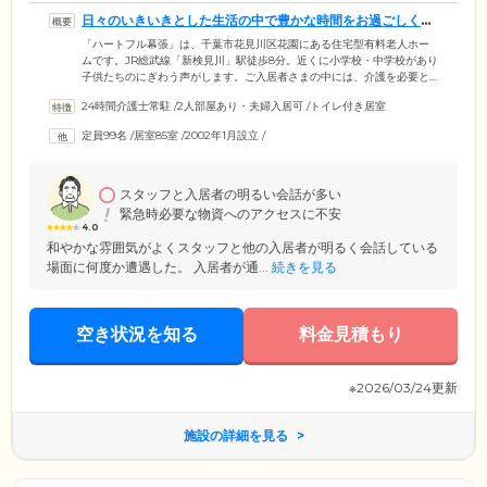
日々のいきいきとした生活の中で豊かな時間をお過ごしくだ
さい
「ハートフル幕張」は、千葉市花見川区花園にある住宅型有料老人ホー
ムです。JR総武線「新検見川」駅徒歩8分。近くに小学校・中学校があり
子供たちのにぎわう声がします。ご入居者さまの中には、介護を必要と
される方と日常生活を不自由なく過ごせる方とがいらっしゃいます。ご
24時間介護士常駐
/
2人部屋あり・夫婦入居可
/
トイレ付き居室
入居の皆さまお一人おひとりのライフスタイルで、毎日の日々をいきい
きと生活できるよう介護スタッフがサポート。皆さまの心に寄り添える
定員99名
/
居室85室
/
2002年1月設立
/
よう心を配っています。また、外部ボランティアの方をお迎えしての楽
しいイベントを開催。音楽演奏会、リハビリ体操、お祭りなど楽しい企
画をお楽しみください。
スタッフと入居者の明るい会話が多い
緊急時必要な物資へのアクセスに不安
4.0
和やかな雰囲気がよくスタッフと他の入居者が明るく会話している
場面に何度か遭遇した。 入居者が通...
続きを見る
空き状況を知る
料金見積もり
※2026/03/24更新
施設の詳細を見る