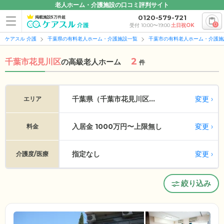
老人ホーム・介護施設の口コミ評判サイト
0120-579-721
掲載施設5万件超
0
受付 10:00〜19:00
土日祝OK
ケアスル 介護
千葉県の有料老人ホーム・介護施設一覧
千葉市の有料老人ホーム・介護施
2
千葉市花見川区
の
高級老人ホーム
件
変更
千葉県（千葉市花見川区...
エリア
入居金 1000万円〜上限無し
変更
料金
指定なし
変更
介護度/医療
絞り込み