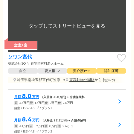
空室1室
ソワン宮代
株式会社SOIN
住宅型有料老人ホーム
自立
要支援1•2
要介護1〜5
認知症可
埼玉県南埼玉郡宮代町笠原1-8
東武動物公園駅
から 徒歩7分
8.0
月額
万円
(入居金
21.8
万円) + 介護保険料
家
3.7
万円
管
1.7
万円
食
0
万円
他
2.6
万円
2
個室 / 13.3~14.3m
/ プラン1
8.4
月額
万円
(入居金
22.2
万円) + 介護保険料
家
4.1
万円
管
1.7
万円
食
0
万円
他
2.6
万円
2
個室 / 13.3~14.3m
/ プラン2