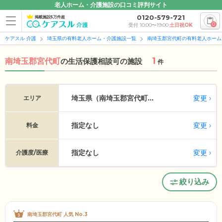
老人ホーム・介護施設の口コミ評判サイト
0120-579-721
掲載施設5万件超
0
受付 10:00〜19:00
土日祝OK
ケアスル 介護
埼玉県の有料老人ホーム・介護施設一覧
南埼玉郡宮代町の有料老人ホーム
1
南埼玉郡宮代町
の
生活保護相談可の施設
件
変更
埼玉県（南埼玉郡宮代町...
エリア
指定なし
変更
料金
指定なし
変更
介護度/医療
絞り込み
南埼玉郡宮代町 人気 No.3