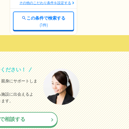
その他のこだわり条件を設定する
この条件で検索する
(
1
件)
せください！
、親身にサポートしま
る施設に出会えるよ
きます。
で相談する