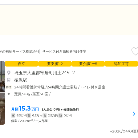
ぞの福祉サービス株式会社
サービス付き高齢者向け住宅
自立
要支援1•2
要介護1〜5
認知症可
埼玉県大里郡寄居町用土2451-2
桜沢駅
24時間看護師常駐
/
24時間介護士常駐
/
トイレ付き居室
定員30名
/
居室30室
/
15.3
月額
万円
(入居金
0
円) + 介護保険料
家
6.3
万円
管
6.5
万円
食
2.5
万円
他
0
万円
2
個室 / 20.49m
/ 一人部屋
※2026/04/01