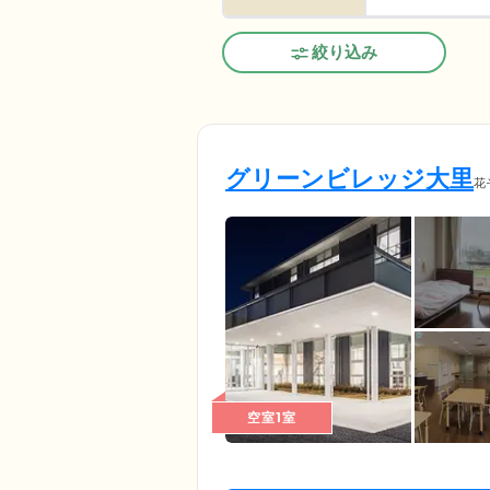
絞り込み
グリーンビレッジ大里
花
空室1室