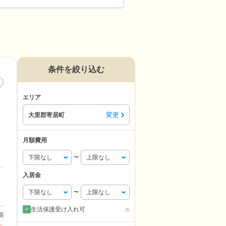
条件を絞り込む
エリア
変更
大里郡寄居町
月額費用
〜
入居金
〜
生活保護受け入れ可
(1)
更新