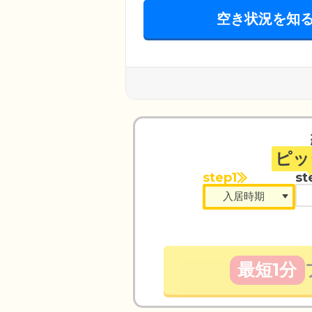
空き状況を知
ピッ
step1
st
最短1分