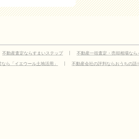
不動産査定ならすまいステップ
不動産一括査定・売却相場なら
営なら「イエウール土地活用」
不動産会社の評判ならおうちの語
載のお願い
サイトマップ
利用規約
個人情報の取扱いについて