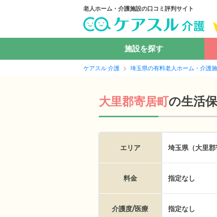
老人ホーム・介護施設の口コミ評判サイト
施設を探す
ケアスル 介護
埼玉県の有料老人ホーム・介護
の
生活
大里郡寄居町
エリア
埼玉県（大里郡
料金
指定なし
介護度/医療
指定なし