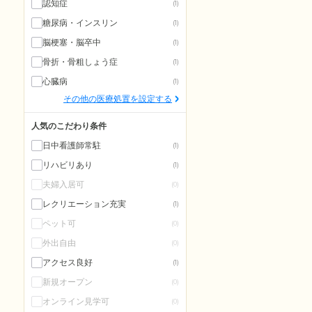
認知症
(1)
糖尿病・インスリン
(1)
脳梗塞・脳卒中
(1)
骨折・骨粗しょう症
(1)
心臓病
(1)
その他の医療処置を設定する
人気のこだわり条件
日中看護師常駐
(1)
リハビリあり
(1)
夫婦入居可
(0)
レクリエーション充実
(1)
ペット可
(0)
外出自由
(0)
アクセス良好
(1)
新規オープン
(0)
オンライン見学可
(0)