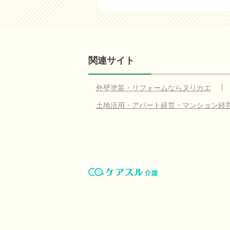
関連サイト
外壁塗装・リフォームならヌリカエ
土地活用・アパート経営・マンション経
ケアスル 介護とは
運営会社
リンク掲
お問い合わせ