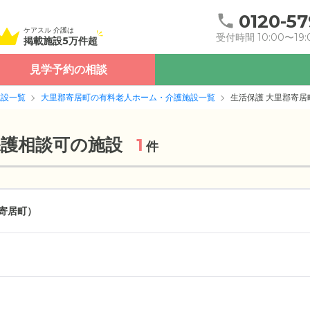
0120-57
ケアスル 介護は
受付時間 10:00〜19:
掲載施設5万件超
見学予約の相談
施設一覧
大里郡寄居町の有料老人ホーム・介護施設一覧
生活保護 大里郡寄居
保護相談可の施設
1
件
寄居町）