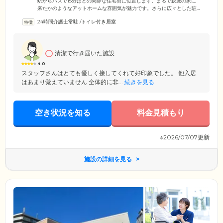
駅からバスで15分ほどの閑静な住宅街に位置します。まるで親戚の家に
来たかのようなアットホームな雰囲気が魅力です。さらに広々とした駐
車場を完備。ご入居者様が運動するスペースとして活用しているほか、
24時間介護士常駐
/
トイレ付き居室
ご家族がお車でご来訪された際も便利です。また、全18室の小規模なホ
ームのため、スタッフとご入居者様同士の距離が近いことがポイント。
シャイな方もすぐに打ち解けられる環境が整っていますので、ご安心く
ださい。みなさまの明るくイキイキとした毎日を応援いたします。
清潔で行き届いた施設
4.0
スタッフさんはとても優しく接してくれて好印象でした。 他入居
はあまり覚えていません 全体的に非...
続きを見る
空き状況を知る
料金見積もり
※2026/07/07更新
施設の詳細を見る