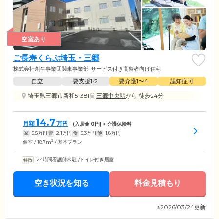
空室あり
ご長寿くらぶ埼玉・三郷
株式会社創生事業団関東事業部
サービス付き高齢者向け住宅
自立
要支援1•2
要介護1〜4
認知症可
埼玉県三郷市新和5-381
三郷中央駅
から 徒歩24分
14.7
月額
万円
(入居金
0
円) + 介護保険料
家
5.5
万円
管
2.1
万円
食
5.3
万円
他
1.8
万円
2
個室 / 18.7m
/ 基本プラン
24時間看護師常駐
/
トイレ付き居室
空き状況を知る
料金見積もり
※2026/03/24更新