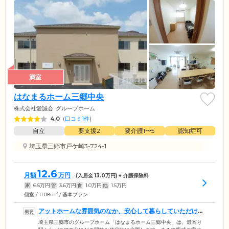
満室
はなまるホーム三郷中央
株式会社愛誠会
グループホーム
4.0
(
口コミ1件
)
自立
要支援2
要介護1〜5
認知症可
埼玉県三郷市戸ケ崎3-724-1
12.6
月額
万円
(入居金
13.0
万円) + 介護保険料
家
6.5
万円
管
3.6
万円
食
1.0
万円
他
1.5
万円
2
個室 / 11.08m
/ 基本プラン
アットホームな雰囲気のなか、安心して暮らしていただけま
す
埼玉県三郷市のグループホーム「はなまるホーム三郷中央」は、最寄り