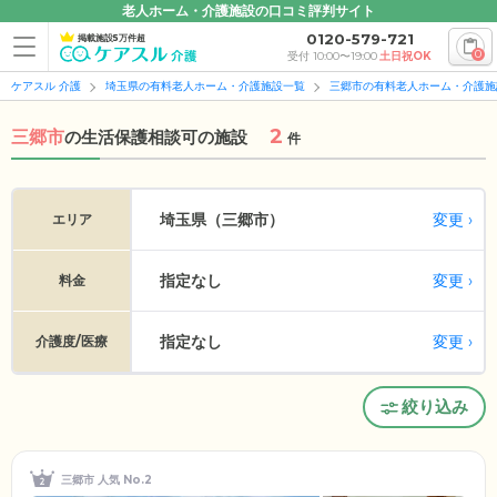
老人ホーム・介護施設の口コミ評判サイト
0120-579-721
掲載施設5万件超
0
受付 10:00〜19:00
土日祝OK
ケアスル 介護
埼玉県の有料老人ホーム・介護施設一覧
三郷市の有料老人ホーム・介護施
2
三郷市
の
生活保護相談可の施設
件
変更
埼玉県（三郷市）
エリア
指定なし
変更
料金
指定なし
変更
介護度/医療
絞り込み
三郷市 人気 No.2