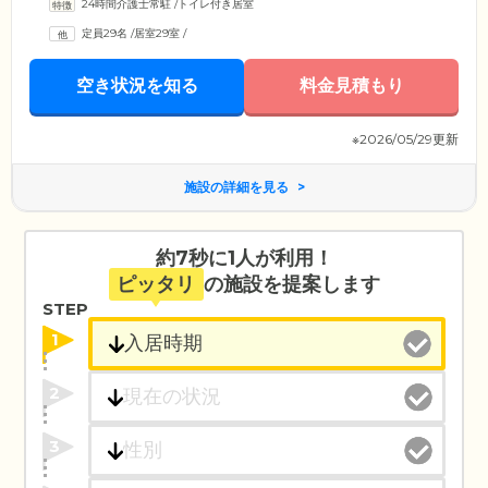
24時間介護士常駐
/
トイレ付き居室
定員29名
/
居室29室
/
空き状況を知る
料金見積もり
※2026/05/29更新
施設の詳細を見る
約7秒に1人が利用！
ピッタリ
の施設を提案します
STEP
1
2
3