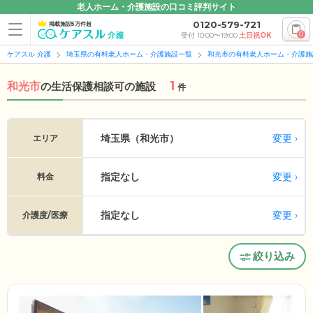
老人ホーム・介護施設の口コミ評判サイト
0120-579-721
掲載施設5万件超
0
受付 10:00〜19:00
土日祝OK
ケアスル 介護
埼玉県の有料老人ホーム・介護施設一覧
和光市の有料老人ホーム・介護施
1
和光市
の
生活保護相談可の施設
件
変更
埼玉県（和光市）
エリア
指定なし
変更
料金
指定なし
変更
介護度/医療
絞り込み