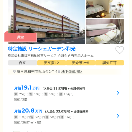
満室
特定施設 リーシェガーデン和光
株式会社東日本福祉経営サービス
介護付き有料老人ホーム
自立
要支援1•2
要介護1〜5
認知症可
埼玉県和光市丸山台2-11-1
地下鉄成増駅
19.1
月額
万円
(入居金
22.5
万円) + 介護保険料
家
7.5
万円
管
5.0
万円
食
5.0
万円
他
1.6
万円
個室 / 2階
20.8
月額
万円
(入居金
33.0
万円) + 介護保険料
家
11.0
万円
管
3.2
万円
食
5.0
万円
他
1.6
万円
2
個室 / 28.57m
/ 3階