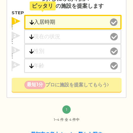
ピッタリ
の施設を提案します
STEP
1
2
3
4
最短1分
プロに施設を提案してもらう
1
1~4 件 全 4 件中