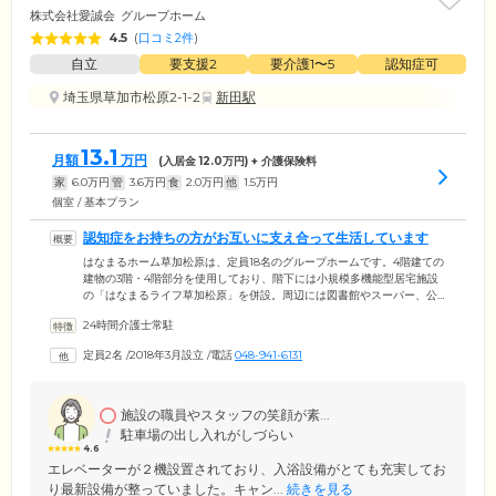
株式会社愛誠会
グループホーム
4.5
(
口コミ2件
)
自立
要支援2
要介護1〜5
認知症可
埼玉県草加市松原2-1-2
新田駅
13.1
月額
万円
(入居金
12.0
万円) + 介護保険料
家
6.0
万円
管
3.6
万円
食
2.0
万円
他
1.5
万円
個室 / 基本プラン
認知症をお持ちの方がお互いに支え合って生活しています
はなまるホーム草加松原は、定員18名のグループホームです。4階建ての
建物の3階・4階部分を使用しており、階下には小規模多機能型居宅施設
の「はなまるライフ草加松原」を併設。周辺には図書館やスーパー、公
園があり、みなさまと「今日はどこに行きましょうか？」と相談しなが
24時間介護士常駐
ら、定期的に外出しています。当ホームは認知症をお持ちの方が、ご自
宅と変わらない生活を送っていただくための施設です。ご入居者様はと
定員2名
/
2018年3月設立
/
電話
048-941-6131
もに笑い合ったり、感動の涙を流したりしながら、共同生活を営んでい
ます。ご入居者様同士が助け合いながら、住み慣れた地域で安心して生
活できるホームです。
施設の職員やスタッフの笑顔が素...
駐車場の出し入れがしづらい
4.6
エレベーターが２機設置されており、入浴設備がとても充実してお
り最新設備が整っていました。キャン...
続きを見る