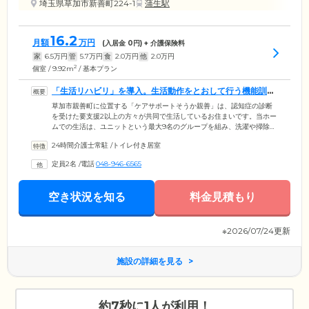
埼玉県草加市新善町224-1
蒲生駅
16.2
月額
万円
(入居金
0
円) + 介護保険料
家
6.5
万円
管
5.7
万円
食
2.0
万円
他
2.0
万円
2
個室 / 9.92m
/ 基本プラン
「生活リハビリ」を導入。生活動作をとおして行う機能訓練
です
草加市親善町に位置する「ケアサポートそうか親善」は、認知症の診断
を受けた要支援2以上の方々が共同で生活しているお住まいです。当ホー
ムでの生活は、ユニットという最大9名のグループを組み、洗濯や掃除な
どの家事を分担。お一人おひとり役割をになっていただくのが特徴で
24時間介護士常駐
/
トイレ付き居室
す。このように生活動作を機能訓練としてとらえる「生活リハビリ」を
採用しており、ご入居のみなさまの筋力低下の予防や、身体機能の維
定員2名
/
電話
048-946-6565
持・向上を目指しています。また、共同生活のなかで、ほかのご入居者
様と協力することにやりがいを感じる方が多く、日常生活の意欲向上に
もつながっています。
空き状況を知る
料金見積もり
※2026/07/24更新
施設の詳細を見る
約7秒に1人が利用！