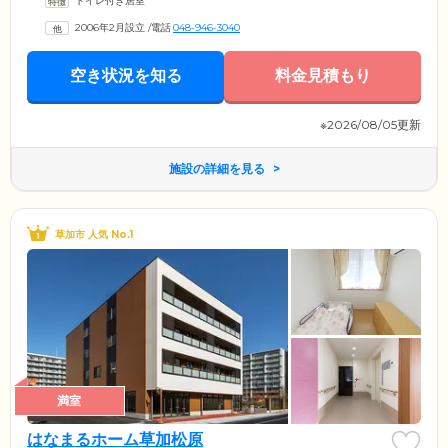
トイレ付き居室
駐。ご入居者様の必要に応じて、身の回りのサポートをいたします。お
住まいになる居室は、プライバシーに配慮した全室完全個室。共用エリ
2006年2月設立
/
電話
048-946-3040
アの応接間や食堂に出ると、ほかのご入居者様とのコミュニケーション
を楽しめます。完全バリアフリー設計で安全に過ごせるのも魅力。どう
ぞご自分のペースでお過ごしください。
空き状況を知る
料金見積もり
※2026/08/05更新
施設の詳細を見る
草加市 人気 No.1
満室
はなまるホーム草加松原