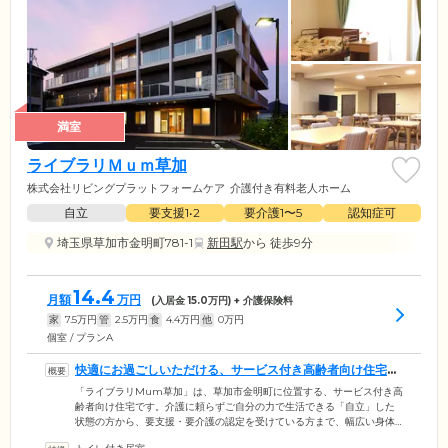
満室
ライブラリＭｕｍ草加
株式会社リビングプラットフォームケア
介護付き有料老人ホーム
自立
要支援1•2
要介護1〜5
認知症可
埼玉県草加市金明町781-1
新田駅
から 徒歩9分
14.4
月額
万円
(入居金
15.0
万円) + 介護保険料
家
7.5
万円
管
2.5
万円
食
4.4
万円
他
0
万円
個室 / プランA
快適にお過ごしいただける、サービス付き高齢者向け住宅で
す
「ライブラリMum草加」は、草加市金明町に位置する、サービス付き高
齢者向け住宅です。介護に頼らずご自分の力で生活できる「自立」した
状態の方から、要支援・要介護の認定を受けている方まで、幅広い身体
状況の方々が生活を送っています。施設内には24時間365日スタッフが常