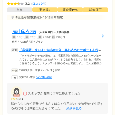
3.2
(
口コミ2件
)
自立
要支援2
要介護1〜5
認知症可
埼玉県草加市瀬崎2-46-15
草加駅
16.4
月額
万円
(入居金
0
円) + 介護保険料
家
6.5
万円
管
5.9
万円
食
2.0
万円
他
2.0
万円
2
個室 / 10.6m
/ 基本プラン
「谷塚駅」東口より徒歩約6分。真心込めたサポートを行っ
ています
「ケアサポートそうか瀬崎」は、埼玉県草加市瀬崎にあるグループホー
ムです。ご入居のみなさまが「いつまでも自分らしくいられる」場所を
ご提供できるよう、スタッフ一同真心込めた支援に尽力。ご入居者様の
日々の行動や日常会話をとおしてその方の特性を見極め、心身ともに健
24時間介護士常駐
/
トイレ付き居室
やかにストレスなく生活できるようサポートしています。東武スカイツ
リーライン「谷塚駅」東口より徒歩約6分いう好立地は、ご来訪されるご
定員2名
/
電話
048-912-4165
家族様やご友人様から喜ばれているポイントのひとつ。ご家族様とのご
面会を心待ちにされているご入居者様も多くいらっしゃいますので、ぜ
ひお気軽にお立ち寄りください。
スタッフが質問に丁寧に答えてくれた
3.2
駅から少し歩く距離でうるさくはなく住宅街の中だが静かで生活す
るのに特には問題はなさそうでした。...
続きを見る