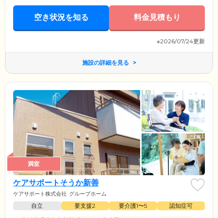
空き状況を知る
料金見積もり
※2026/07/24更新
施設の詳細を見る
満室
ケアサポートそうか新善
ケアサポート株式会社
グループホーム
自立
要支援2
要介護1〜5
認知症可