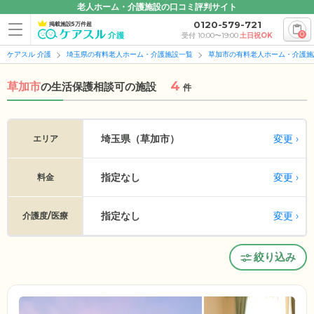
老人ホーム・介護施設の口コミ評判サイト
0120-579-721
掲載施設5万件超
0
受付 10:00〜19:00
土日祝OK
ケアスル 介護
埼玉県の有料老人ホーム・介護施設一覧
草加市の有料老人ホーム・介護施
4
草加市
の
生活保護相談可の施設
件
変更
埼玉県（草加市）
エリア
指定なし
変更
料金
指定なし
変更
介護度/医療
絞り込み