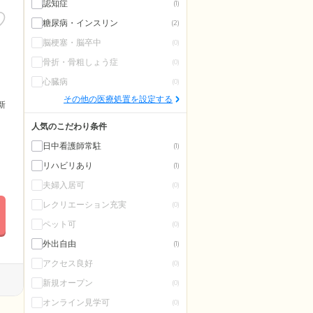
認知症
(1)
糖尿病・インスリン
(2)
脳梗塞・脳卒中
(0)
骨折・骨粗しょう症
(0)
心臓病
(0)
その他の医療処置を設定する
更新
人気のこだわり条件
日中看護師常駐
(1)
リハビリあり
(1)
夫婦入居可
(0)
レクリエーション充実
(0)
ペット可
(0)
外出自由
(1)
アクセス良好
(0)
新規オープン
(0)
オンライン見学可
(0)