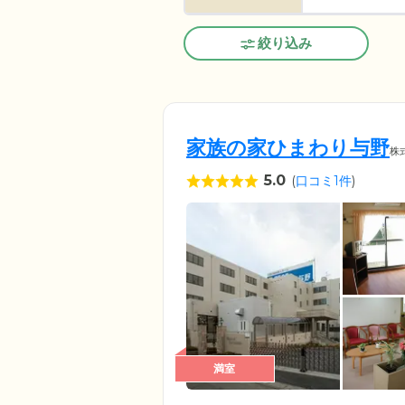
絞り込み
家族の家ひまわり与野
株
5.0
(
口コミ1件
)
満室