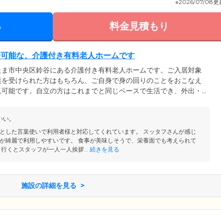
※2026/07/08
る
料金見積もり
居可能な、介護付き有料老人ホームです
たま市中央区鈴谷にある介護付き有料老人ホームです。ご入居対象
護を受けられた方はもちろん、ご自身で身の回りのことをおこなえ
れ可能です。自立の方はこれまでと同じペースで生活でき、外出・
JR埼京線で大宮駅まで4分、新宿駅まで27分と、日々のお出かけ
便利な環境。近隣には文化施設も数多くあり、芸術に触れる機会も
いい。
た閑静な街並みのなかで、ご入居者様それぞれのペースで、安心し
とした言葉使いで利用者様と対応してくれています。 スッタフさんが感じ
が綺麗で利用しやすいです。 食事が美味しそうで、栄養面でも考えられて
行くとスタッフが一人一人挨拶...
続きを見る
施設の詳細を見る