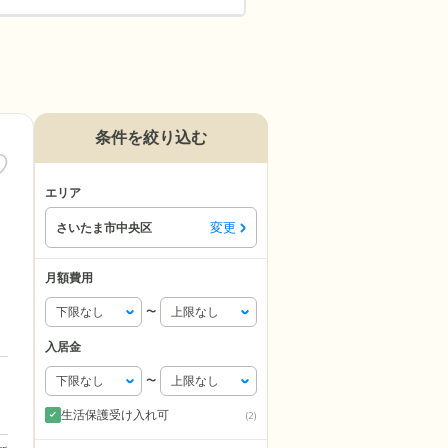
条件を絞り込む
エリア
変更
さいたま市中央区
月額費用
〜
入居金
〜
生活保護受け入れ可
(2)