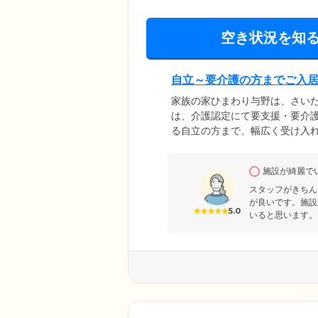
空き状況を知
自立～要介護の方までご入
家族の家ひまわり与野は、さい
は、介護認定にて要支援・要介
る自立の方まで、幅広く受け入
外泊も自由です。最寄駅からは、
やご家族のお立ち寄りにも大変
施設が綺麗で
豊富です。自然と文化が共存し
てお過ごしください。
スタッフがきちん
が良いです。施設
5.0
いると思います。 