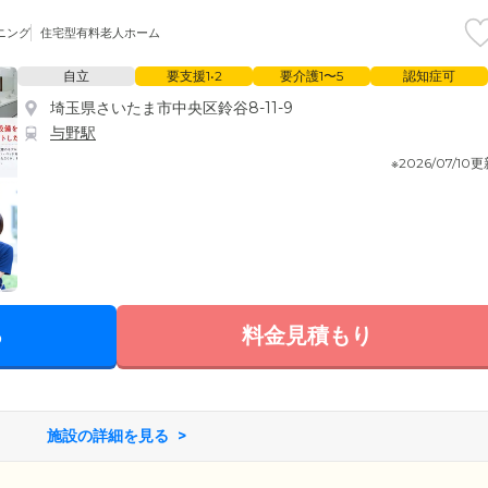
ニング
住宅型有料老人ホーム
自立
要支援1•2
要介護1〜5
認知症可
埼玉県さいたま市中央区鈴谷8-11-9
与野駅
※2026/07/10
る
料金見積もり
施設の詳細を見る