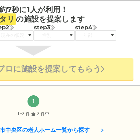
約7秒に1人が利用！
タリ
の施設を提案します
ep2
step3
step4
プロに施設を提案してもらう
1
1~2 件 全 2 件中
市中央区の老人ホーム一覧から探す