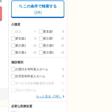
更新
この条件で検索する
(
2
件)
介護度
自立
要支援1
(0)
(1)
要支援2
要介護1
(1)
(2)
要介護2
要介護3
(2)
(2)
要介護4
要介護5
(2)
(2)
施設種別
介護付き有料老人ホーム
(1)
住宅型有料老人ホーム
(1)
サービス付き高齢者向け住宅
(0)
グループホーム
(0)
もっと見る（7件）
必要な医療処置