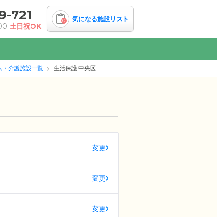
9-721
気になる施設リスト
0
00
土日祝OK
ム・介護施設一覧
生活保護 中央区
変更
変更
変更