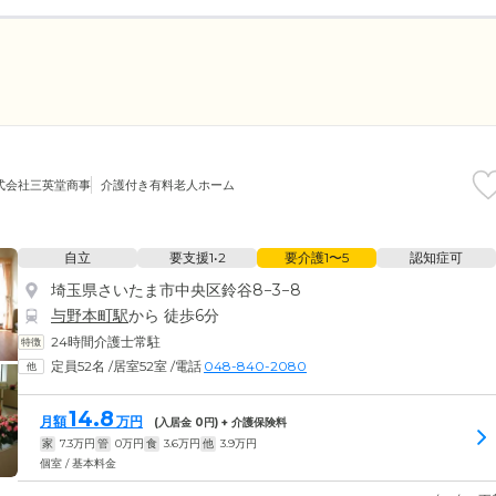
式会社三英堂商事
介護付き有料老人ホーム
自立
要支援1•2
要介護1〜5
認知症可
埼玉県さいたま市中央区鈴谷8−3−8
与野本町駅
から 徒歩6分
24時間介護士常駐
定員52名
/
居室52室
/
電話
048-840-2080
14.8
月額
万円
(入居金
0
円) + 介護保険料
家
7.3
万円
管
0
万円
食
3.6
万円
他
3.9
万円
個室 / 基本料金