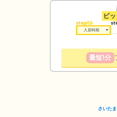
ピッ
step1
st
最短1分
さいたま