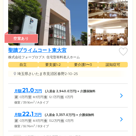
空室あり
聖蹟プライムコート東大宮
株式会社フォープロプス
住宅型有料老人ホーム
自立
要支援1•2
要介護1〜3
認知症可
埼玉県さいたま市見沼区春野2-10-25
21.0
月額
万円
(入居金
2,940.0
万円) + 介護保険料
家
0
万円
管
8.9
万円
食
12.1
万円
他
0
万円
2
個室 / 39.16m
/ Aタイプ
22.1
月額
万円
(入居金
3,357.0
万円) + 介護保険料
家
0
万円
管
8.9
万円
食
13.2
万円
他
0
万円
2
個室 / 55.76m
/ Bタイプ