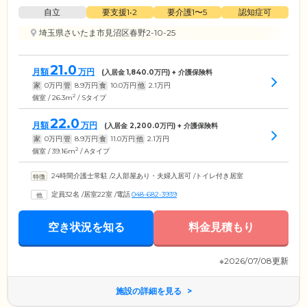
自立
要支援1•2
要介護1〜5
認知症可
埼玉県さいたま市見沼区春野2-10-25
21.0
月額
万円
(入居金
1,840.0
万円) + 介護保険料
家
0
万円
管
8.9
万円
食
10.0
万円
他
2.1
万円
2
個室 / 26.3m
/ Sタイプ
22.0
月額
万円
(入居金
2,200.0
万円) + 介護保険料
家
0
万円
管
8.9
万円
食
11.0
万円
他
2.1
万円
2
個室 / 39.16m
/ Aタイプ
24時間介護士常駐
/
2人部屋あり・夫婦入居可
/
トイレ付き居室
定員32名
/
居室22室
/
電話
048-682-3939
空き状況を知る
料金見積もり
※2026/07/08更新
施設の詳細を見る