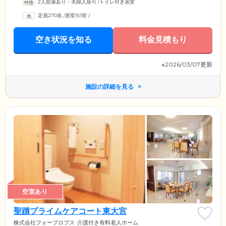
2人部屋あり・夫婦入居可
/
トイレ付き居室
定員270名
/
居室151室
/
空き状況を知る
料金見積もり
※2026/03/07更新
施設の詳細を見る
空室あり
聖蹟プライムケアコート東大宮
株式会社フォープロプス
介護付き有料老人ホーム