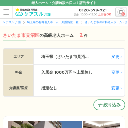
老人ホーム・介護施設の口コミ評判サイト
0120-579-721
掲載施設5万件超
0
受付 10:00〜19:00
土日祝OK
ケアスル 介護
埼玉県の有料老人ホーム・介護施設一覧
さいたま市の有料老人ホーム・介
2
さいたま市見沼区
の
高級老人ホーム
件
変更
埼玉県（さいたま市見沼...
エリア
入居金 1000万円〜上限無し
変更
料金
指定なし
変更
介護度/医療
絞り込み