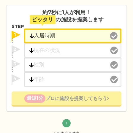
約7秒に1人が利用！
ピッタリ
の施設を提案します
STEP
1
2
3
4
最短1分
プロに施設を提案してもらう
1