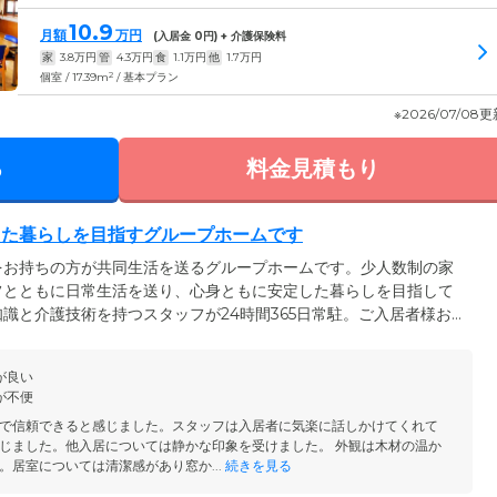
10.9
月額
万円
(入居金
0
円) + 介護保険料
家
3.8
万円
管
4.3
万円
食
1.1
万円
他
1.7
万円
2
個室 / 17.39m
/ 基本プラン
※2026/07/08
る
料金見積もり
した暮らしを目指すグループホームです
をお持ちの方が共同生活を送るグループホームです。少人数制の家
フとともに日常生活を送り、心身ともに安定した暮らしを目指して
識と介護技術を持つスタッフが24時間365日常駐。ご入居者様お一
最適な認知症ケアをご提供いたします。医療体制については近隣の
き、年に1回の健康診断や往診を実施。ご入居者様の健康を手厚くサ
が良い
は、ご入居者様の個性や意思を尊重し、その方らしい生活を送って
が不便
す。
で信頼できると感じました。スタッフは入居者に気楽に話しかけてくれて
じました。他入居については静かな印象を受けました。 外観は木材の温か
。居室については清潔感があり窓か...
続きを見る