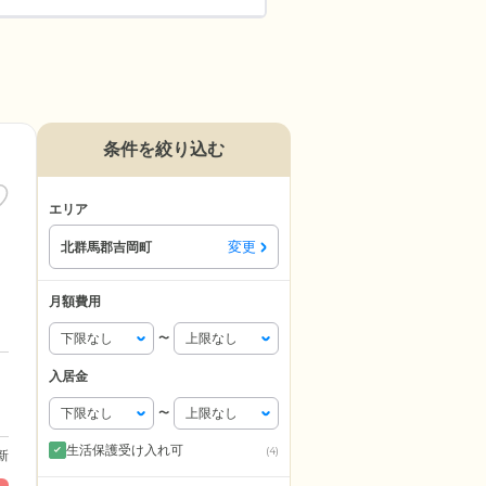
条件を絞り込む
エリア
変更
北群馬郡吉岡町
月額費用
〜
入居金
〜
生活保護受け入れ可
(4)
更新