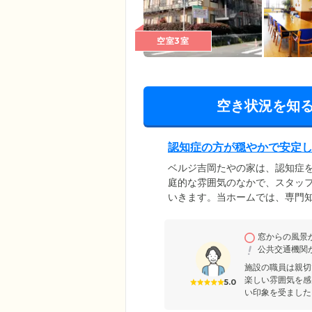
空室3室
空き状況を知
認知症の方が穏やかで安定
ベルジ吉岡たやの家は、認知症
庭的な雰囲気のなかで、スタッ
いきます。当ホームでは、専門知
人おひとりの状態に合わせた、
医院や歯科医院と協力体制を敷
窓からの風景
ポートしています。当ホームで
公共交通機関
いただけるよう努めてまいりま
施設の職員は親切
楽しい雰囲気を感
5.0
い印象を受ました