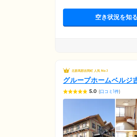
空き状況を知
北群馬郡吉岡町 人気 No.1
グループホームベルジ
5.0
(
口コミ1件
)