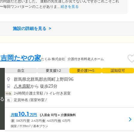
の問題だと思いました。 運動の先生達しか見てないんですがこれこそこれ
〜毎回ワンパターンのことがありま...
続きを見る
施設の詳細を見る
 吉岡たやの家
たくみ 株式会社
介護付き有料老人ホーム
自立
要支援1•2
要介護1〜5
認知症可
群馬県北群馬郡吉岡町上野田96
八木原駅
から 徒歩23分
24時間介護士常駐
/
トイレ付き居室
定員18名
/
居室18室
/
10.1
月額
万円
(入居金
0
円) + 介護保険料
家
3.8
万円
管
2.4
万円
食
4.0
万円
他
0
万円
2
個室 / 17.39m
/ 基本プラン