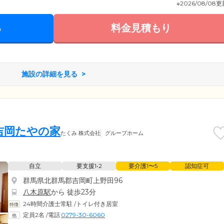
※2026/08/08
る
料金見積もり
施設の詳細を見る
吉岡たやの家
たくみ 株式会社
グループホーム
自立
要支援1•2
要介護1〜5
認知症可
群馬県北群馬郡吉岡町上野田96
八木原駅
から 徒歩23分
24時間介護士常駐
/
トイレ付き居室
定員2名
/
電話
0279-30-6060