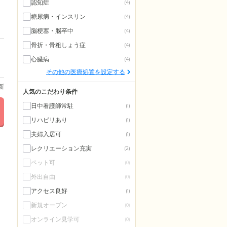
認知症
(4)
糖尿病・インスリン
(4)
脳梗塞・脳卒中
(4)
骨折・骨粗しょう症
(4)
心臓病
(4)
その他の医療処置を設定する
更新
人気のこだわり条件
日中看護師常駐
(1)
リハビリあり
(1)
夫婦入居可
(1)
レクリエーション充実
(2)
ペット可
(0)
外出自由
(0)
アクセス良好
(1)
新規オープン
(0)
オンライン見学可
(0)