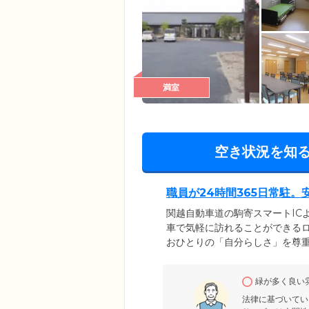
満室
空き状況を知
職員が24時間365日常駐
関越自動車道の駒寄スマートIC
車で気軽に訪れることができる
おひとりの「自分らしさ」を尊重
日体制で職員が常駐。お食事の
のお困りごとなど、いつでも気
緑が多く良い
いる方や、ご夫婦ふたりきりで
しています。
法律に基づいてい