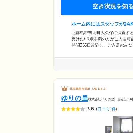
空き状況を知
ホーム内にはスタッフが24
北群馬郡吉岡町大久保に位置する
受けた60歳未満の方がご入居可
時間365日常駐し、ご入居のみ
ており、ボタンひとつでスタッ
心してお過ごしいただけます。
った生活相談を承っていますの
北群馬郡吉岡町 人気 No.3
ゆりの里
株式会社ゆりの里
住宅型有
3.6
(
口コミ1件
)