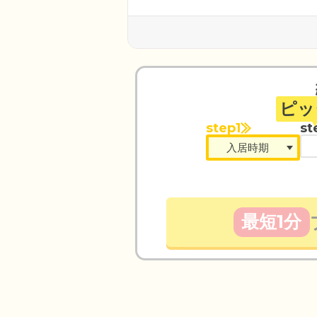
ピッ
step1
st
最短1分