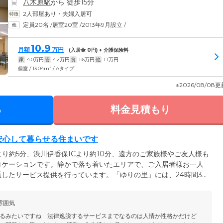
八木原駅
から 徒歩15分
2人部屋あり・夫婦入居可
定員20名
/
居室20室
/
2013年9月設立
/
10.9
月額
万円
(入居金
0
円) + 介護保険料
家
4.0
万円
管
4.2
万円
食
1.6
万円
他
1.1
万円
2
個室 / 13.04m
/ Aタイプ
※2026/08/08
る
料金見積もり
。安心して暮らせる住まいです
より約5分、渋川伊香保ICより約10分、遠方のご家族様やご友人様も
ロケーションです。静かで落ち着いたエリアで、ご入居者様お一人
したサービス提供を行っています。「ゆりの里」には、24時間365
見守りや着替えのサポートなどの身体介護はもちろん、日常生活上
軽にご相談ください。現在ご家族様と離れてひとり暮らしをされて
雰囲気
の生活に不安を抱えている方も、安心して暮らせる住まいをご用意
るみたいですね 法律逸脱するサービスまでなるのは人情か性格かだけど