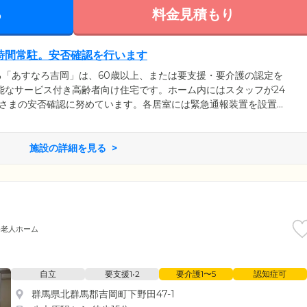
る
料金見積もり
時間常駐。安否確認を行います
「あすなろ吉岡」は、60歳以上、または要支援・要介護の認定を
能なサービス付き高齢者向け住宅です。ホーム内にはスタッフが24
なさまの安否確認に努めています。各居室には緊急通報装置を設置し
フがお部屋まで駆けつけ対応いたしますので、おひとりの時間も安
また、日常生活におけるお困りごとや、健康についてのお悩みとい
で、お気軽にご相談ください。
施設の詳細を見る
料老人ホーム
自立
要支援1•2
要介護1〜5
認知症可
群馬県北群馬郡吉岡町下野田47-1