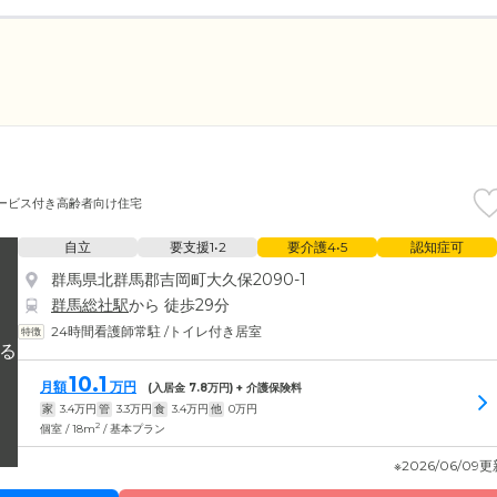
ービス付き高齢者向け住宅
自立
要支援1•2
要介護4•5
認知症可
群馬県北群馬郡吉岡町大久保2090-1
群馬総社駅
から 徒歩29分
24時間看護師常駐
/
トイレ付き居室
10.1
月額
万円
(入居金
7.8
万円) + 介護保険料
家
3.4
万円
管
3.3
万円
食
3.4
万円
他
0
万円
2
個室 / 18m
/ 基本プラン
※2026/06/09