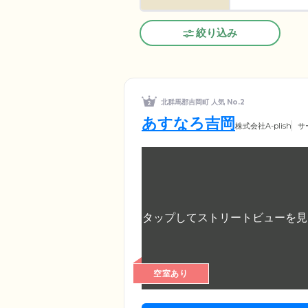
絞り込み
北群馬郡吉岡町 人気 No.2
あすなろ吉岡
株式会社A-plish
サ
空室あり