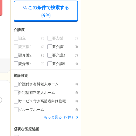
この条件で検索する
(
4
件)
介護度
自立
要支援1
(0)
(0)
要支援2
要介護1
(0)
(3)
要介護2
要介護3
(3)
(3)
要介護4
要介護5
(4)
(4)
施設種別
介護付き有料老人ホーム
(1)
住宅型有料老人ホーム
(1)
サービス付き高齢者向け住宅
(1)
グループホーム
(1)
もっと見る（7件）
必要な医療処置