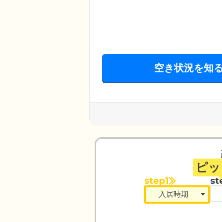
空き状況を知
ピッ
step1
st