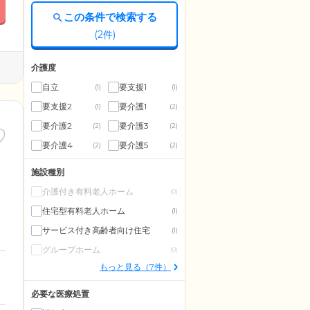
この条件で検索する
(
2
件)
介護度
自立
要支援1
(1)
(1)
要支援2
要介護1
(1)
(2)
要介護2
要介護3
(2)
(2)
要介護4
要介護5
(2)
(2)
施設種別
介護付き有料老人ホーム
(0)
住宅型有料老人ホーム
(1)
サービス付き高齢者向け住宅
(1)
グループホーム
(0)
もっと見る（7件）
必要な医療処置