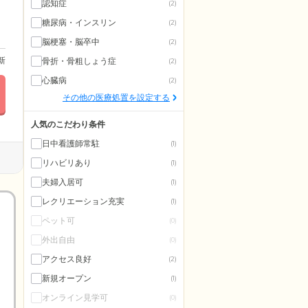
認知症
(2)
糖尿病・インスリン
(2)
脳梗塞・脳卒中
(2)
更新
骨折・骨粗しょう症
(2)
心臓病
(2)
その他の医療処置を設定する
人気のこだわり条件
日中看護師常駐
(1)
リハビリあり
(1)
夫婦入居可
(1)
レクリエーション充実
(1)
ペット可
(0)
外出自由
(0)
アクセス良好
(2)
新規オープン
(1)
オンライン見学可
(0)