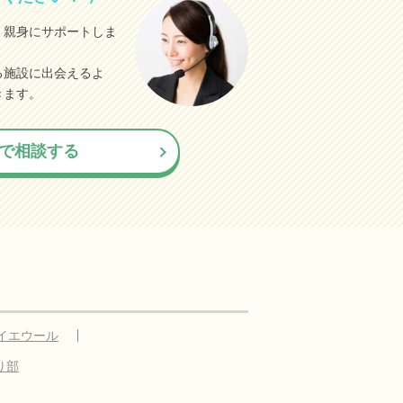
、親身にサポートしま
る施設に出会えるよ
きます。
で相談する
イエウール
り部