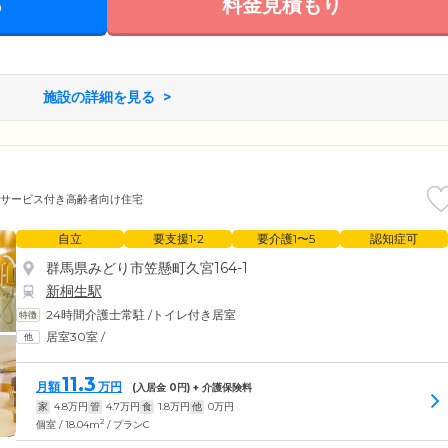
る
料金見積もり
施設の詳細を見る
サービス付き高齢者向け住宅
自立
要支援1•2
要介護1〜5
認知症可
群馬県みどり市笠懸町久宮164-1
新桐生駅
24時間介護士常駐
/
トイレ付き居室
居室30室
/
11.3
月額
万円
(入居金
0
円) + 介護保険料
家
4.8
万円
管
4.7
万円
食
1.8
万円
他
0
万円
2
個室 / 18.04m
/ プランC