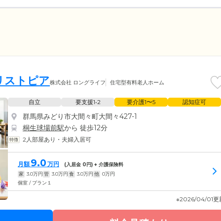
リストピア
株式会社 ロングライフ
住宅型有料老人ホーム
自立
要支援1•2
要介護1〜5
認知症可
群馬県みどり市大間々町大間々427-1
桐生球場前駅
から 徒歩12分
2人部屋あり・夫婦入居可
9.0
月額
万円
(入居金
0
円) + 介護保険料
家
3.0
万円
管
3.0
万円
食
3.0
万円
他
0
万円
個室 / プラン１
※2026/04/01