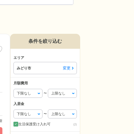
条件を絞り込む
エリア
変更
みどり市
月額費用
〜
入居金
〜
更新
生活保護受け入れ可
(2)