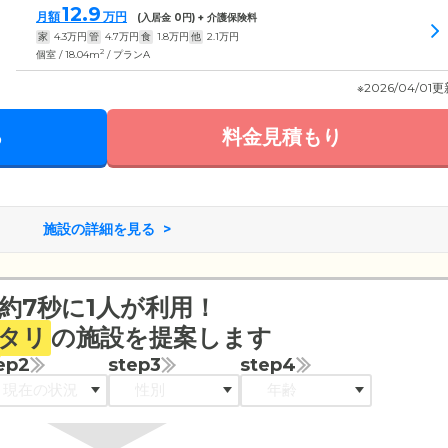
12.9
月額
万円
(入居金
0
円) + 介護保険料
家
4.3
万円
管
4.7
万円
食
1.8
万円
他
2.1
万円
2
個室 / 18.04m
/ プランA
※2026/04/01
る
料金見積もり
施設の詳細を見る
約7秒に1人が利用！
タリ
の施設を提案します
ep2
step3
step4