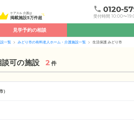
0120-57
ケアスル 介護は
受付時間 10:00〜19:
掲載施設5万件超
見学予約の相談
施設一覧
みどり市の有料老人ホーム・介護施設一覧
生活保護 みどり市
相談可の施設
2
件
市）