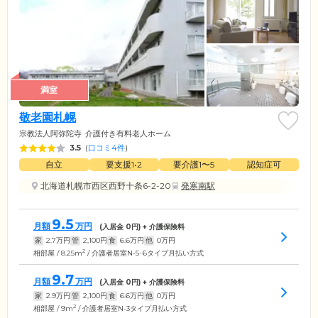
満室
敬老園札幌
宗教法人阿弥陀寺
介護付き有料老人ホーム
3.5
(
口コミ4件
)
自立
要支援1•2
要介護1〜5
認知症可
北海道札幌市西区西野十条6-2-20
発寒南駅
9.5
月額
万円
(入居金
0
円) + 介護保険料
家
2.7
万円
管
2,100
円
食
6.6
万円
他
0
万円
2
相部屋 / 8.25m
/ 介護者居室N-5･6タイプ月払い方式
9.7
月額
万円
(入居金
0
円) + 介護保険料
家
2.9
万円
管
2,100
円
食
6.6
万円
他
0
万円
2
相部屋 / 9m
/ 介護者居室N-3タイプ月払い方式