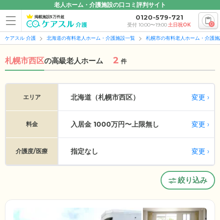
老人ホーム・介護施設の口コミ評判サイト
0120-579-721
掲載施設5万件超
0
受付 10:00〜19:00
土日祝OK
ケアスル 介護
北海道の有料老人ホーム・介護施設一覧
札幌市の有料老人ホーム・介護施
2
札幌市西区
の
高級老人ホーム
件
変更
北海道（札幌市西区）
エリア
入居金 1000万円〜上限無し
変更
料金
指定なし
変更
介護度/医療
絞り込み