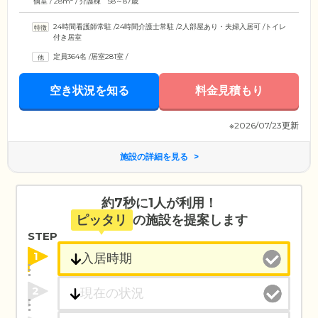
個室 / 28m
/ 介護棟 58～87歳
24時間看護師常駐
/
24時間介護士常駐
/
2人部屋あり・夫婦入居可
/
トイレ
付き居室
定員364名
/
居室281室
/
空き状況を知る
料金見積もり
※2026/07/23更新
施設の詳細を見る
約7秒に1人が利用！
ピッタリ
の施設を提案します
STEP
1
2