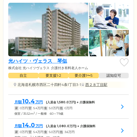
光ハイツ・ヴェラス 琴似
株式会社 光ハイツヴェラス
介護付き有料老人ホーム
自立
要支援1•2
要介護1〜5
認知症可
北海道札幌市西区二十四軒4条1丁目3-1
西２８丁目駅
10.4
月額
万円
(入居金
1,580.0
万円) + 介護保険料
家
0
万円
管
5.4
万円
食
5.0
万円
他
0
万円
2
個室 / 35.52m
/ 一般棟 60～79歳
14.0
月額
万円
(入居金
1,080.0
万円) + 介護保険料
家
0
万円
管
5.4
万円
食
5.0
万円
他
3.6
万円
2