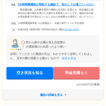
24時間看護師が常駐する施設で、安心してお過ごしいただ
けます
「敬老園札幌」は札幌市西区の閑静な住宅街に位置する、特定施設入居
者生活介護の指定を受けた介護付き有料老人ホームです。施設の目の前
を琴似発寒川が流れ山々にかこまれた自然豊かな環境で、ゆったりとし
た時間をお過ごしいただけます。当施設では可能な限り自立した生活が
24時間看護師常駐
/
2人部屋あり・夫婦入居可
/
トイレ付き居室
できるよう、日常生活の支援や機能訓練などを実施。24時間体制で看護
師が常駐し、急な体調変化にも迅速な対応が可能です。専門のスタッフ
定員108名
/
居室69室
/
1990年8月設立
/
電話
011-661-8720
がお一人おひとりの状況に合わせたプランを計画。医療、看護、栄養な
ど、多方面から日々の暮らしをサポートいたします。快適な環境づく
り、介護の質の向上に日々取り組んでいるスタッフに、安心してお任せ
ください。
窓から庭や公園が見え自然豊か
介護部屋のため思ったより狭い
4.2
説明してくださった職員の方は、わかりやすく説明してくれまし
た。 見学の際の気配りも暖かいもので...
続きを見る
空き状況を知る
料金見積もり
※2026/07/29更新
施設の詳細を見る