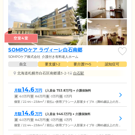
空室4室
SOMPOケア ラヴィーレ白石南郷
SOMPOケア株式会社
介護付き有料老人ホーム
自立
要支援1•2
要介護1〜5
認知症可
北海道札幌市白石区南郷通3-2-1
白石駅
14.6
月額
万円
(入居金
753.8
万円) + 介護保険料
家
6.0
万円
管
8.6
万円
食
0
万円
他
0
万円
2
個室 / 22.44～23.8m
/ 前払い併用プラン一人部屋タイプA（満85歳以上の方の場合）食費なし
14.6
月額
万円
(入居金
946.1
万円) + 介護保険料
家
6.0
万円
管
8.6
万円
食
0
万円
他
0
万円
2
個室 / 22.44～23.8m
/ 前払い併用プラン一人部屋タイプB（満85歳以上の方の場合）食費なし