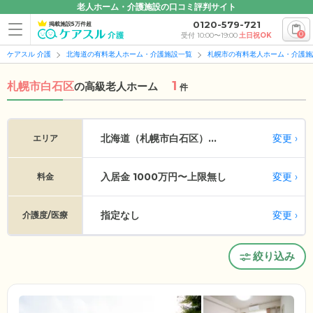
老人ホーム・介護施設の口コミ評判サイト
0120-579-721
掲載施設5万件超
0
受付 10:00〜19:00
土日祝OK
ケアスル 介護
北海道の有料老人ホーム・介護施設一覧
札幌市の有料老人ホーム・介護施
1
札幌市白石区
の
高級老人ホーム
件
変更
北海道（札幌市白石区）...
エリア
入居金 1000万円〜上限無し
変更
料金
指定なし
変更
介護度/医療
絞り込み