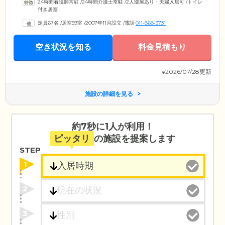
24時間看護師常駐
/
24時間介護士常駐
/
2人部屋あり・夫婦入居可
/
トイレ
付き居室
定員67名
/
居室59室
/
2007年11月設立
/
電話
011-868-3731
空き状況を知る
料金見積もり
※2026/07/28更新
施設の詳細を見る
約7秒に1人が利用！
ピッタリ
の施設を提案します
STEP
1
2
3