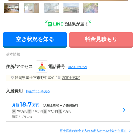
受付・エントランス: 明るく広々とした食堂でゆっくりとした
時間をお過ごしいただけます。
LINE
で結果が届く
空き状況を知る
料金見積もり
基本情報
住所/アクセス
電話番号
0120-579-721
地図
静岡県富士宮市野中620-1
西富士宮駅
入居費用
料金プランを見る
18.7
月額
万円
(入居金
0
円) + 介護保険料
家
7.8
万円
管
5.6
万円
食
5.3
万円
他
0
万円
個室 / プラン１
富士宮市の年金で入れる老人ホーム特集から探す