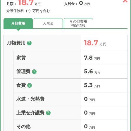
18.7
0
月額：
入居金：
万円
万円
介護保険料
（-）
万円を含む
その他費用
月額費用
入居金
補足情報
18.7
月額費用
?
万円
7.8
家賃
万円
5.6
管理費
?
万円
5.3
食費
?
万円
0
水道・光熱費
万円
0
上乗せ介護費
?
万円
0
その他
万円