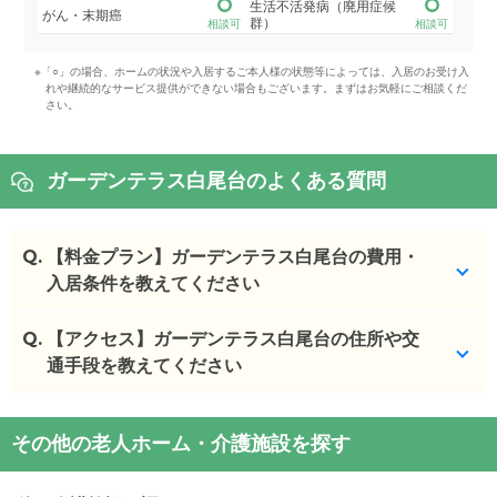
生活不活発病（廃用症候
がん・末期癌
群）
相談可
相談可
※「○」の場合、ホームの状況や入居するご本人様の状態等によっては、入居のお受け入
れや継続的なサービス提供ができない場合もございます。まずはお気軽にご相談くだ
さい。
ガーデンテラス白尾台のよくある質問
Q.
【料金プラン】ガーデンテラス白尾台の費用・
入居条件を教えてください
Q.
ガーデンテラス白尾台
【アクセス】ガーデンテラス白尾台の住所や交
の入居金・月額料金は次のと
おりです。
通手段を教えてください
・初期費用が
0
万円
・月額費用が
18.7
万円
ガーデンテラス白尾台
の
交通アクセス
その他の老人ホーム・介護施設を探す
・
住所：
静岡県
富士宮市
野中620-1
ガーデンテラス白尾台
の対応可能な入居条件は次の
・
最寄り駅：
とおりです。