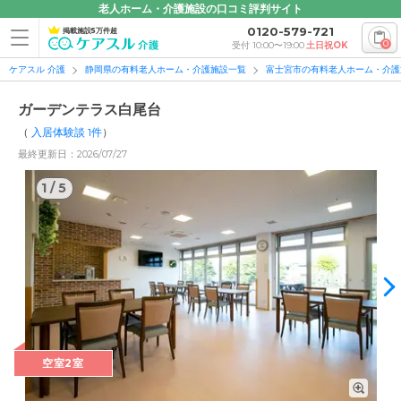
老人ホーム・介護施設の口コミ評判サイト
0120-579-721
掲載施設5万件超
0
受付 10:00〜19:00
土日祝OK
ケアスル 介護
静岡県の有料老人ホーム・介護施設一覧
富士宮市の有料老人ホーム・介護
ガーデンテラス白尾台
（
入居体験談
1
件
）
最終更新日：2026/07/27
1
/
5
1
/
5
空室2室