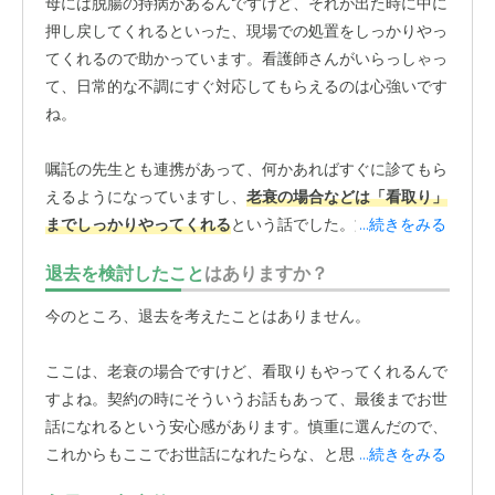
母には脱腸の持病があるんですけど、それが出た時に中に
押し戻してくれるといった、現場での処置をしっかりやっ
てくれるので助かっています。看護師さんがいらっしゃっ
て、日常的な不調にすぐ対応してもらえるのは心強いです
ね。
嘱託の先生とも連携があって、何かあればすぐに診てもら
えるようになっていますし、
老衰の場合などは「看取り」
までしっかりやってくれる
という話でした。施設で最後ま
...続きをみる
でしっかり見てくれる体制があるのは、家族としてとても
退去を検討したこと
はありますか？
助かっています。面会は13時から15時半までで前日予約も
必要ですが、感染対策などをしっかりやってくれているか
今のところ、退去を考えたことはありません。
らこそ、逆に安心できる部分でもあります。
ここは、老衰の場合ですけど、看取りもやってくれるんで
外出についても、あらかじめ伝えておけば、正月に自宅へ
すよね。契約の時にそういうお話もあって、最後までお世
連れてくることもできますし、自由にできます。病院の付
話になれるという安心感があります。慎重に選んだので、
き添いなんかも含めて、こちらの都合に合わせて柔軟に協
これからもここでお世話になれたらな、と思っています。
...続きをみる
力してくれるので、助かっています
入居の一時金が全然か