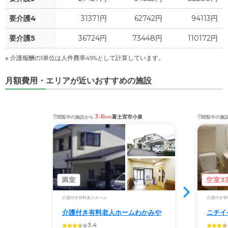
要介護4
31371円
62742円
94113円
要介護5
36724円
73448円
110172円
※ 介護報酬の1単位は人件費率45%として計算しています。
月額費用・エリアが近いおすすめの施設
3.6
富士宮市小泉
閲覧中の施設から
km
閲覧中の施
満室
空室3
介護付き有料老人ホーム
介護付き有
介護付き有料老人ホームわかみや
ニチイ
3.4