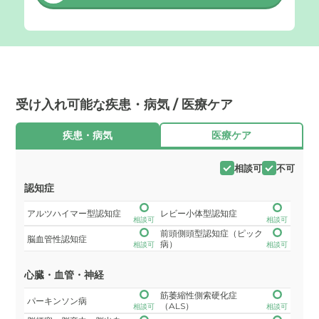
受け入れ可能な疾患・病気 / 医療ケア
疾患・病気
医療ケア
相談可
不可
認知症
アルツハイマー型認知症
レビー小体型認知症
相談可
相談可
前頭側頭型認知症（ピック
脳血管性認知症
病）
相談可
相談可
心臓・血管・神経
筋萎縮性側索硬化症
パーキンソン病
（ALS）
相談可
相談可