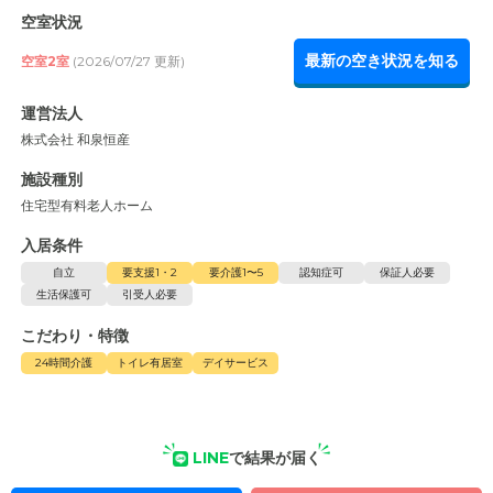
空室状況
最新の空き状況を知る
空室2室
(2026/07/27 更新)
運営法人
株式会社 和泉恒産
施設種別
住宅型有料老人ホーム
入居条件
自立
要支援1・2
要介護1〜5
認知症可
保証人必要
生活保護可
引受人必要
こだわり・特徴
24時間介護
トイレ有居室
デイサービス
LINE
で結果が届く