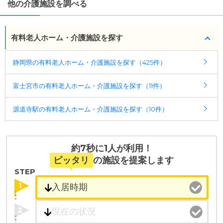
他の介護施設を調べる
・要介護度：要支援1、要支援2、要介護1、要介護
2、要介護3、要介護4、要介護5
有料老人ホーム・介護施設を探す
ケアスル 介護では詳細な
料金プラン
をご確認頂けま
す。詳しくは
こちら
。
静岡県の有料老人ホーム・介護施設を探す（425件）
◎ケアスル 介護の3つの特徴
富士宮市の有料老人ホーム・介護施設を探す（11件）
・経験豊富な入居相談員が完全無料で施設探しをサ
ポート
源道寺駅の有料老人ホーム・介護施設を探す（10件）
入居相談：
0120-579-721
（無料）
受付時間：10：00～19：00
・全国10000件の介護施設情報を掲載
約7秒に1人が利用！
幅広い選択肢の中から、条件にあった施設を選ぶ
ピッタリ
の施設を提案します
ことができます。
STEP
1
・こだわりの条件や医療体制から施設を探せる
たとえば「カラオケ」「麻雀」が楽しめる施設、
2
「夫婦入居可」の施設、「看取り可」の施設など、