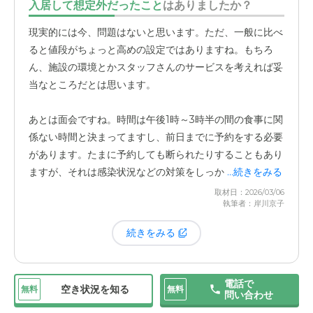
からなかった
のは、やっぱり大きかったですね。月々の費
入居して想定外だったこと
はありましたか？
用は一般に比べるとちょっと高めの設定ではありますけ
現実的には今、問題はないと思います。ただ、一般に比べ
ど。
ると値段がちょっと高めの設定ではありますね。もちろ
ん、施設の環境とかスタッフさんのサービスを考えれば妥
ただ、建物の新しさや、
お風呂から富士山が見える
といっ
当なところだとは思います。
た環境もありますし、スタッフさんのサービスもしっかり
しています。そういうのを全部含めて考えれば、今の金額
あとは面会ですね。時間は午後1時～3時半の間の食事に関
は妥当なところだと思っています。
係ない時間と決まってますし、前日までに予約をする必要
があります。たまに予約しても断られたりすることもあり
ますが、それは感染状況などの対策をしっかりやってくれ
...続きをみる
ているからこそ、安心できる部分でもあります。
取材日：2026/03/06
執筆者：岸川京子
続きをみる
電話で
空き状況を知る
無料
無料
問い合わせ