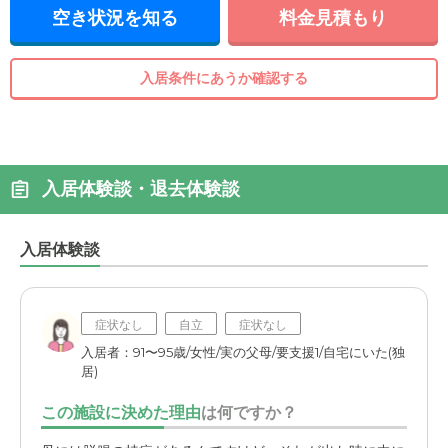
空き状況を知る
料金見積もり
入居条件にあうか確認する
入居体験談・退去体験談
入居体験談
症状なし
自立
症状なし
入居者：91〜95歳/女性/実の父母/要支援1/自宅にいた(独
居)
この施設に決めた理由
は何ですか？