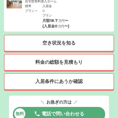
住宅型有料老人ホーム
標準
入居金
-
プラン
0
プラン
月額
18.7
〜
万円
(入居金
0
〜)
万円
空き状況を知る
料金の総額を見積もり
入居条件にあうか確認
お急ぎの方は
電話で問い合わせる
無料