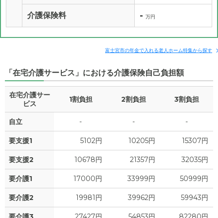
-
介護保険料
万円
富士宮市の年金で入れる老人ホーム特集から探す
「在宅介護サービス」における介護保険自己負担額
在宅介護サー
1割負担
2割負担
3割負担
ビス
自立
-
-
-
要支援1
5102円
10205円
15307円
要支援2
10678円
21357円
32035円
要介護1
17000円
33999円
50999円
要介護2
19981円
39962円
59943円
要介護3
27427円
54853円
82280円