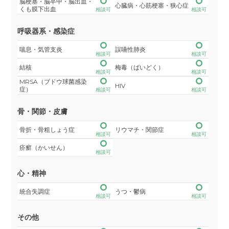
脳梗塞・脳卒中・脳出血・
心臓病・心筋梗塞・狭心症
くも膜下出血
相談可
相談可
呼吸器系・感染症
喘息・気管支炎
誤嚥性肺炎
相談可
相談可
結核
梅毒（ばいどく）
相談可
相談可
MRSA（ブドウ球菌感染
HIV
症）
相談可
相談可
骨・関節・皮膚
骨折・骨粗しょう症
リウマチ・関節症
相談可
相談可
疥癬（かいせん）
相談可
心・精神
統合失調症
うつ・鬱病
相談可
相談可
その他