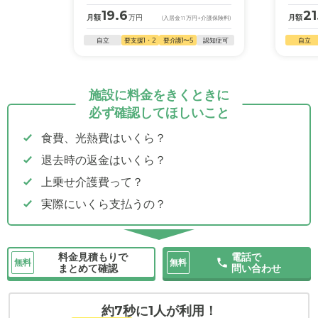
19.6
21
月額
万円
月額
(入居金
11
万円
+介護保険料)
自立
要支援1・2
要介護1〜5
認知症可
自立
施設に料金をきくときに
必ず確認してほしいこと
食費、光熱費はいくら？
退去時の返金はいくら？
上乗せ介護費って？
実際にいくら支払うの？
料金見積もりで
電話で
無料
無料
まとめて確認
問い合わせ
約7秒に1人が利用！