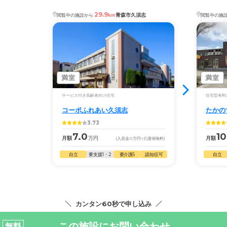
29.9
青森市久須志
閲覧中の施設から
km
閲覧中の施
満室
満室
サービス付き高齢者向け住宅
住宅型有料
コーポふれあい久須志
たかの
3.73
7.0
10
月額
万円
月額
(入居金
0
万円
+介護保険料)
自立
要支援1・2
要介護5
認知症可
自立
カンタン60秒で申し込み
この施設にお問い合わせ
無料