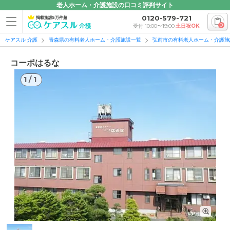
老人ホーム・介護施設の口コミ評判サイト
0120-579-721
掲載施設5万件超
0
受付 10:00〜19:00
土日祝OK
ケアスル 介護
青森県の有料老人ホーム・介護施設一覧
弘前市の有料老人ホーム・介護施
コーポはるな
1
/
1
1
/
1