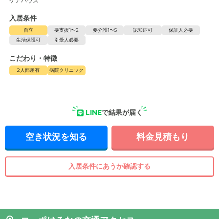
ケアハウス
入居条件
自立
要支援1〜2
要介護1〜5
認知症可
保証人必要
生活保護可
引受人必要
こだわり・特徴
2人部屋有
病院クリニック
LINE
で結果が届く
空き状況を知る
料金見積もり
入居条件にあうか確認する