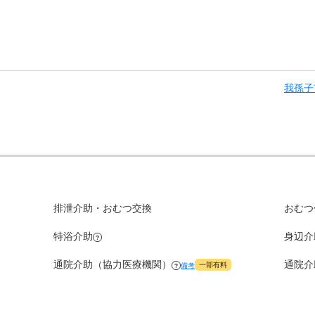
入居金
その他費用
/ 補足
16.5
万円
我孫子
物には複数の窓やバルコニーが設けられ、屋上にはフェンスが設
5
万円
6.2
万円
5.3
万円
0
万円
排泄介助・おむつ交換
おむつ
0
特浴介助
身辺介
万円
?
通院介助（協力医療機関）
通院介
一部有料
備考
0
?
万円
-
万円