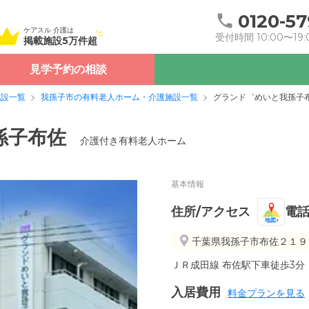
0120-57
ケアスル 介護は
受付時間 10:00〜19:
掲載施設5万件超
見学予約の相談
施設一覧
我孫子市の有料老人ホーム・介護施設一覧
グランド゛めいと我孫子
孫子布佐
介護付き有料老人ホーム
基本情報
住所/アクセス
電
地図
千葉県我孫子市布佐２１９
ＪＲ成田線 布佐駅下車徒歩3分
入居費用
料金プランを見る