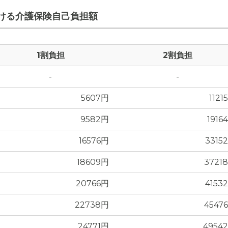
ける介護保険自己負担額
1割負担
2割負担
-
-
5607円
1121
9582円
1916
16576円
3315
18609円
3721
20766円
4153
22738円
4547
24771円
4954