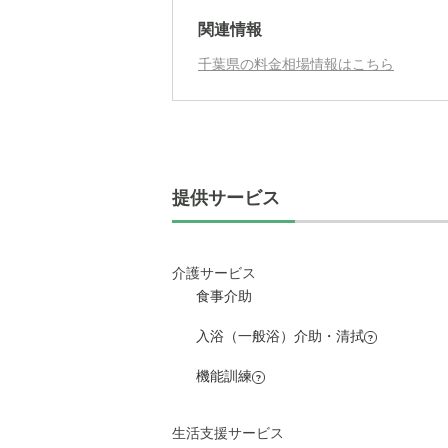
月額費用
関連情報
千葉県の料金相場情報はこちら
月額費用
?
外観: 建
家賃
ます。
管理費
提供サービス
?
食費
?
介護サービス
水道・光熱費
食事介助
入浴（一般浴）介助・清拭
上乗せ介護費
?
?
機能訓練
?
その他
介護保険料
生活支援サービス