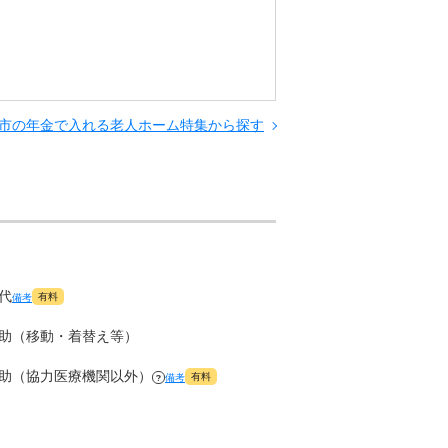
情報
市の年金で入れる老人ホーム特集から探す
置されてい
代
有料
備考
助（移動・着替え等）
助（協力医療機関以外）
有料
備考
?