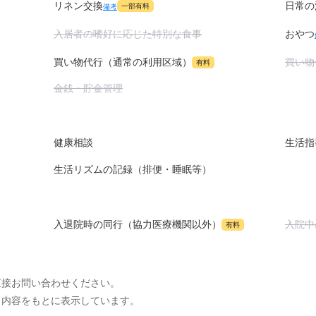
リネン交換
日常の
一部有料
備考
入居者の嗜好に応じた特別な食事
おやつ
買い物
買い物代行（通常の利用区域）
有料
金銭・貯金管理
健康相談
生活指
生活リズムの記録（排便・睡眠等）
入院中
入退院時の同行（協力医療機関以外）
有料
直接お問い合わせください。
出内容をもとに表示しています。