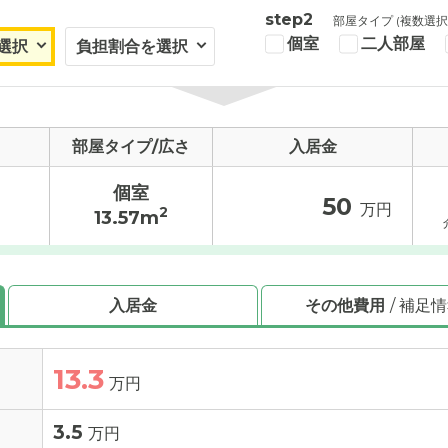
step2
部屋タイプ (複数選択
個室
二人部屋
部屋タイプ/広さ
入居金
個室
50
万円
2
13.57m
入居金
その他費用
/ 補足
13.3
万円
3.5
万円