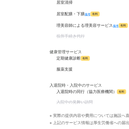
居室清掃
居室配膳・下膳
有料
備考
理美容師による理美容サービス
有料
備考
役所手続き代行
健康管理サービス
定期健康診断
有料
服薬支援
入退院時・入院中のサービス
入退院時の同行（協力医療機関）
有料
入院中の見舞い訪問
※ 実際の提供内容や費用については施設へ
※ 上記のサービス情報は厚生労働省への届