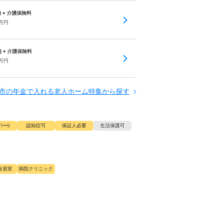
) + 介護保険料
万円
) + 介護保険料
万円
市の年金で入れる老人ホーム特集から探す
1〜5
認知症可
保証人必要
生活保護可
有居室
病院クリニック