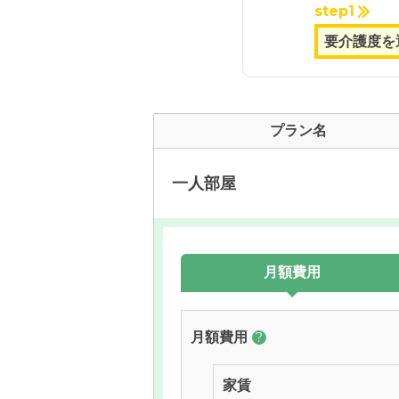
step1
プラン名
一人部屋
月額費用
月額費用
?
家賃