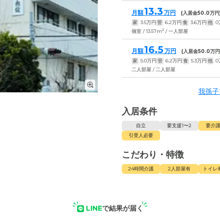
13.3
月額
万円
(入居金
50.0
万円
家
3.5
万円
管
6.2
万円
食
3.6
万円
他
0
2
個室 / 13.57m
/ 一人部屋
16.5
月額
万円
(入居金
50.0
万円
家
5.0
万円
管
6.2
万円
食
5.3
万円
他
0
二人部屋 / 二人部屋
我孫子
入居条件
自立
要支援1〜2
要介護
引受人必要
こだわり・特徴
24時間介護
2人部屋有
トイレ
LINE
で結果が届く