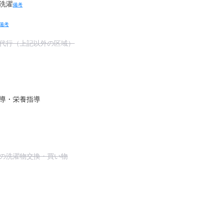
洗濯
備考
備考
代行（上記以外の区域）
導・栄養指導
の洗濯物交換・買い物