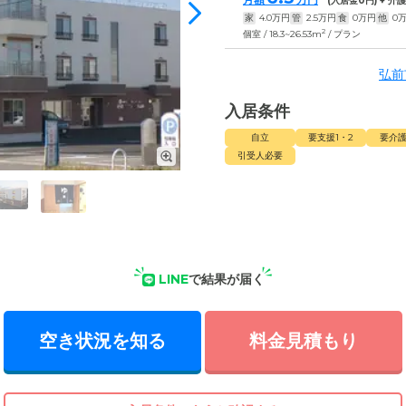
(入居金
0
円) + 介
家
4.0
万円
管
2.5
万円
食
0
万円
他
0
2
個室 / 18.3~26.53m
/ プラン
弘前
入居条件
自立
要支援1・2
要介護
引受人必要
LINE
で結果が届く
空き状況を知る
料金見積もり