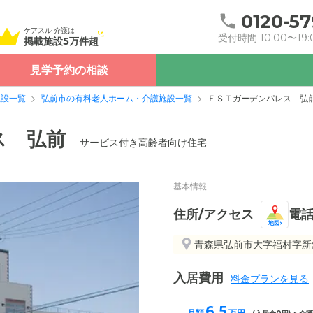
0120-57
ケアスル 介護は
受付時間 10:00〜19:
掲載施設5万件超
見学予約の相談
施設一覧
弘前市の有料老人ホーム・介護施設一覧
ＥＳＴガーデンパレス 弘
ス 弘前
サービス付き高齢者向け住宅
基本情報
住所/アクセス
電
地図
青森県弘前市大字福村字新舘
入居費用
料金プランを見る
6.5
月額
万円