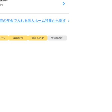
護保険料
万円
市の年金で入れる老人ホーム特集から探す
1〜5
認知症可
保証人必要
生活保護可