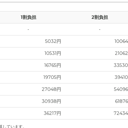
1割負担
2割負担
-
-
真
5032円
1006
10531円
2106
16765円
3353
19705円
3941
27048円
5409
30938円
6187
36217円
7243
計算しています。