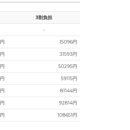
3割負担
-
屋内共用部の写真
4円
15096円
2円
31593円
0円
50295円
0円
59115円
6円
81144円
6円
92814円
4円
108651円