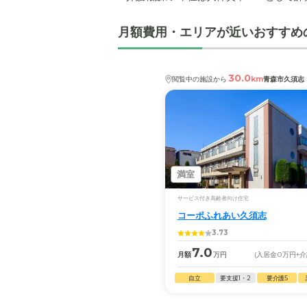
月額費用・エリアが近いおすすめ
30.0
km
閲覧中の施設から
青森市久須志
満室
サービス付き高齢者向け住宅
コーポふれあい久須志
3.73
7.0
月額
万円
(入居金
0
万円
+
自立
要支援1・2
要介護5