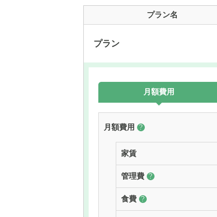
プラン名
プラン
月額費用
月額費用
?
家賃
管理費
?
食費
?