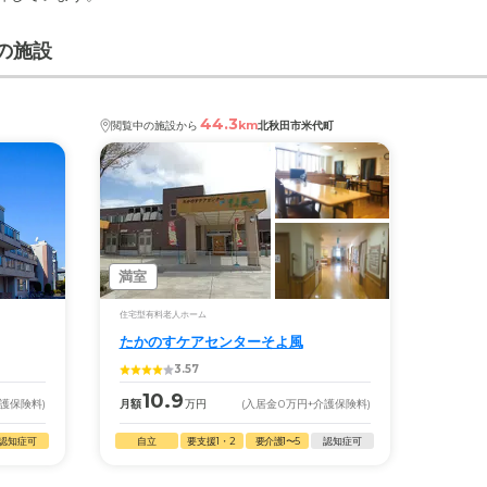
の施設
44.3
km
閲覧中の施設から
北秋田市米代町
満室
住宅型有料老人ホーム
たかのすケアセンターそよ風
3.57
10.9
介護保険料)
月額
万円
(入居金
0
万円
+介護保険料)
認知症可
自立
要支援1・2
要介護1〜5
認知症可