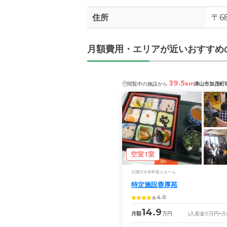
住所
〒6
月額費用・エリアが近いおすすめ
39.5
km
閲覧中の施設から
津山市加茂町
空室1室
介護付き有料老人ホーム
特定施設蓉厚苑
4.0
14.9
月額
万円
(入居金
0
万円
+