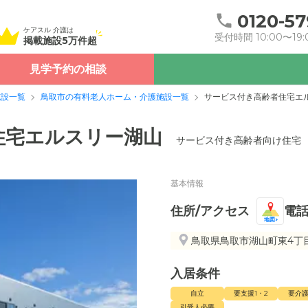
0120-57
ケアスル 介護は
受付時間 10:00〜19:
掲載施設5万件超
見学予約の相談
施設一覧
鳥取市の有料老人ホーム・介護施設一覧
サービス付き高齢者住宅エ
住宅エルスリー湖山
サービス付き高齢者向け住宅
基本情報
住所/アクセス
電
地図
鳥取県鳥取市湖山町東4丁目
入居条件
自立
要支援1・2
要介護
引受人必要