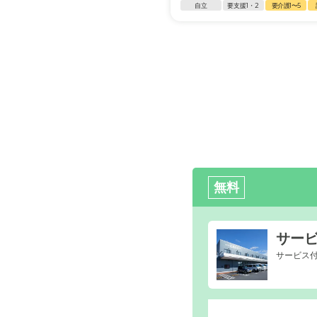
自立
要支援1・2
要介護1〜5
外観の写
無料
サー
サービス