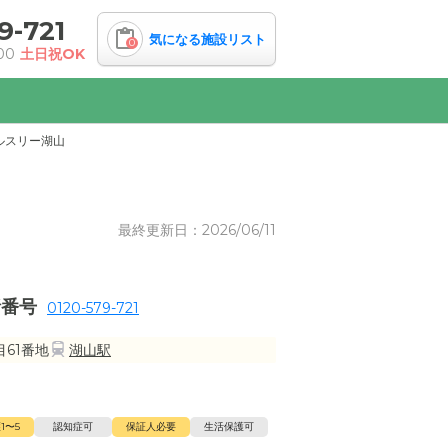
9-721
気になる施設リスト
0
00
土日祝OK
ルスリー湖山
最終更新日：2026/06/11
話番号
0120-579-721
61番地
湖山駅
1〜5
認知症可
保証人必要
生活保護可