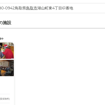
80-0942鳥取県
鳥取市
湖山町東4丁目61番地
の施設
塔中
介護保険料)