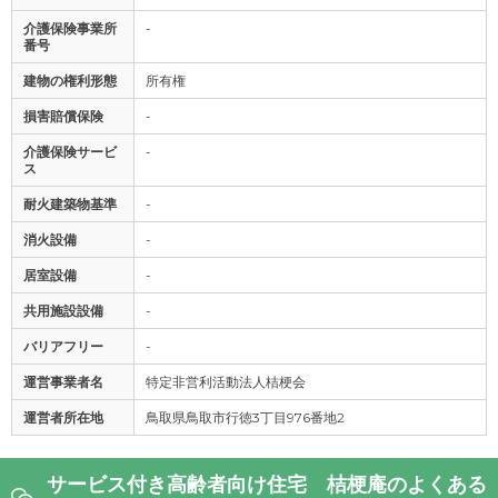
介護保険事業所
-
番号
建物の権利形態
所有権
損害賠償保険
-
介護保険サービ
-
ス
耐火建築物基準
-
消火設備
-
居室設備
-
共用施設設備
-
バリアフリー
-
運営事業者名
特定非営利活動法人桔梗会
運営者所在地
鳥取県鳥取市行徳3丁目976番地2
サービス付き高齢者向け住宅 桔梗庵のよくある