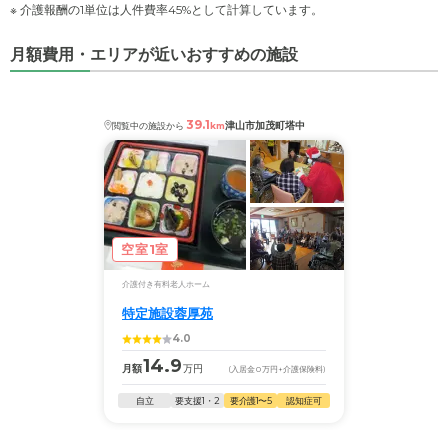
※ 介護報酬の1単位は人件費率45%として計算しています。
月額費用・エリアが近いおすすめの施設
39.1
津山市加茂町塔中
閲覧中の施設から
km
空室1室
介護付き有料老人ホーム
特定施設蓉厚苑
4.0
14.9
月額
万円
(入居金
0
万円
+介護保険料)
自立
要支援1・2
要介護1〜5
認知症可