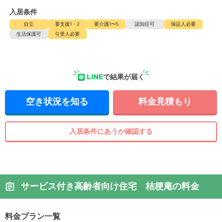
入居条件
自立
要支援1・2
要介護1〜5
認知症可
保証人必要
生活保護可
引受人必要
LINE
で結果が届く
空き状況を知る
料金見積もり
入居条件にあうか確認する
サービス付き高齢者向け住宅 桔梗庵の料金
料金プラン一覧