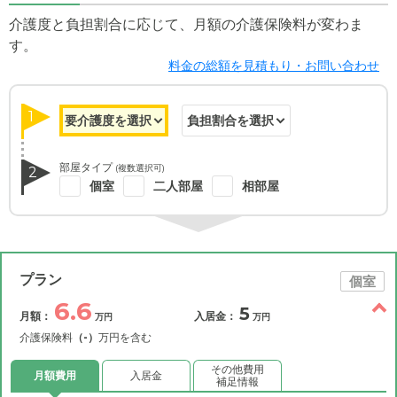
介護度と負担割合に応じて、月額の介護保険料が変わま
す。
料金の総額を見積もり・お問い合わせ
1
部屋タイプ
(複数選択可)
2
個室
二人部屋
相部屋
プラン
個室
6.6
5
月額：
入居金：
万円
万円
介護保険料
（-）
万円を含む
その他費用
月額費用
入居金
補足情報