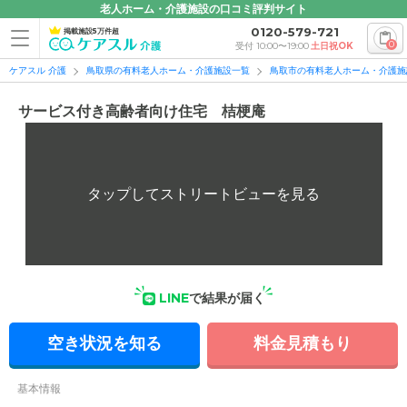
老人ホーム・介護施設の口コミ評判サイト
0120-579-721
掲載施設5万件超
0
受付 10:00〜19:00
土日祝OK
ケアスル 介護
鳥取県の有料老人ホーム・介護施設一覧
鳥取市の有料老人ホーム・介護施
サービス付き高齢者向け住宅 桔梗庵
LINE
で結果が届く
空き状況を知る
料金見積もり
基本情報