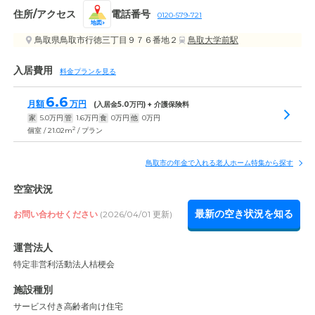
住所/アクセス
電話番号
0120-579-721
地図
鳥取県鳥取市行徳三丁目９７６番地２
鳥取大学前駅
入居費用
料金プランを見る
6.6
月額
万円
(入居金
5.0
万円) + 介護保険料
家
5.0
万円
管
1.6
万円
食
0
万円
他
0
万円
2
個室 / 21.02m
/ プラン
鳥取市の年金で入れる老人ホーム特集から探す
空室状況
最新の空き状況を知る
お問い合わせください
(2026/04/01 更新)
運営法人
特定非営利活動法人桔梗会
施設種別
サービス付き高齢者向け住宅