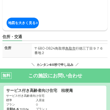
地図を大きく見る
住所・交通
住所
〒680-0824鳥取県
鳥取市
行徳三丁目９７６
番地２
カンタン60秒で申し込み
この施設にお問い合わせ
無料
サービス付き高齢者向け住宅 桔梗庵
サービス付き高齢者向け住宅
標準
入居金
プラン
0
-
月額
6.6
〜
プラン
万円