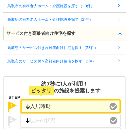
◎ケアスル 介護の3つの特徴
鳥取市の有料老人ホーム・介護施設を探す（28件）
・経験豊富な入居相談員が完全無料で施設探しをサ
ポート
鳥取駅の有料老人ホーム・介護施設を探す（21件）
入居相談：
0120-579-721
（無料）
受付時間：10：00～19：00
サービス付き高齢者向け住宅を探す
・全国10000件の介護施設情報を掲載
鳥取県のサービス付き高齢者向け住宅を探す（33件）
幅広い選択肢の中から、条件にあった施設を選ぶ
ことができます。
鳥取市のサービス付き高齢者向け住宅を探す（9件）
・こだわりの条件や医療体制から施設を探せる
たとえば「カラオケ」「麻雀」が楽しめる施設、
「夫婦入居可」の施設、「看取り可」の施設など、
約7秒に1人が利用！
医療・看護体制から施設を探すこともできます。
ピッタリ
の施設を提案します
STEP
1
2