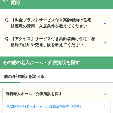
質問
Q.
【料金プラン】サービス付き高齢者向け住宅
桔梗庵の費用・入居条件を教えてください
Q.
サービス付き高齢者向け住宅 桔梗庵
【アクセス】サービス付き高齢者向け住宅 桔
の入居金・月
額料金は次のとおりです。
梗庵の住所や交通手段を教えてください
・初期費用が
5
万円
・月額費用が
6.6
万円
サービス付き高齢者向け住宅 桔梗庵
の
交通アクセ
その他の老人ホーム・介護施設を探す
ス
サービス付き高齢者向け住宅 桔梗庵
の対応可能な
・
住所：
鳥取県
鳥取市
行徳三丁目９７６番地２
入居条件は次のとおりです。
・
最寄り駅：
他の介護施設を調べる
・要介護度：自立、要支援1、要支援2、要介護1、要
介護2、要介護3、要介護4、要介護5
有料老人ホーム・介護施設を探す
ケアスル 介護では詳細な
料金プラン
をご確認頂けま
す。詳しくは
こちら
。
鳥取県の有料老人ホーム・介護施設を探す（82件）