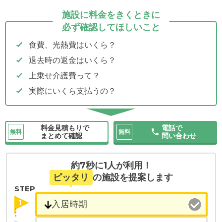
施設に料金をきくときに
必ず確認してほしいこと
食費、光熱費はいくら？
退去時の返金はいくら？
上乗せ介護費って？
実際にいくら支払うの？
料金見積もりで
電話で
無料
無料
まとめて確認
問い合わせ
約7秒に1人が利用！
ピッタリ
の施設を提案します
STEP
1