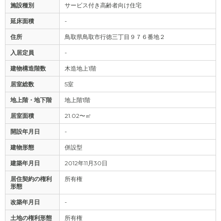
施設種別
サービス付き高齢者向け住宅
延床面積
-
住所
鳥取県鳥取市行徳三丁目９７６番地２
入居定員
-
建物構造階数
木造地上1階
居室総数
5室
地上階・地下階
地上階1階
居室面積
21.02〜㎡
開設年月日
-
建物形態
併設型
建築年月日
2012年11月30日
居住契約の権利
所有権
形態
改築年月日
-
土地の権利形態
所有権