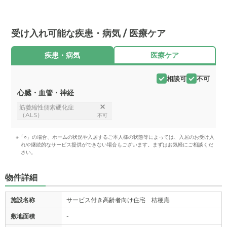
受け入れ可能な疾患・病気 / 医療ケア
疾患・病気
医療ケア
相談可
不可
心臓・血管・神経
筋萎縮性側索硬化症
（ALS）
不可
※「○」の場合、ホームの状況や入居するご本人様の状態等によっては、入居のお受け入
れや継続的なサービス提供ができない場合もございます。まずはお気軽にご相談くだ
さい。
物件詳細
施設名称
サービス付き高齢者向け住宅 桔梗庵
敷地面積
-