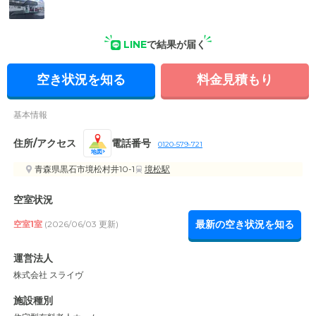
外観の写真
LINE
で結果が届く
空き状況を知る
料金見積もり
基本情報
住所/アクセス
電話番号
0120-579-721
地図
青森県黒石市境松村井10-1
境松駅
空室状況
最新の空き状況を知る
空室1室
(2026/06/03 更新)
運営法人
株式会社 スライヴ
施設種別