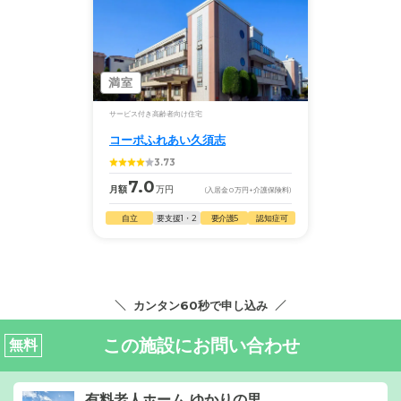
満室
サービス付き高齢者向け住宅
コーポふれあい久須志
3.73
7.0
月額
万円
(入居金
0
万円
+介護保険料)
自立
要支援1・2
要介護5
認知症可
カンタン60秒で申し込み
この施設にお問い合わせ
無料
有料老人ホーム ゆかりの里