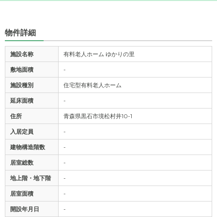
物件詳細
施設名称
有料老人ホーム ゆかりの里
敷地面積
-
施設種別
住宅型有料老人ホーム
延床面積
-
住所
青森県黒石市境松村井10-1
入居定員
-
建物構造階数
-
居室総数
-
地上階・地下階
-
居室面積
-
開設年月日
-