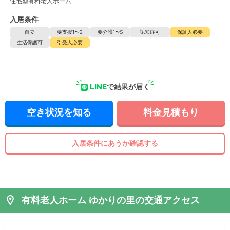
住宅型有料老人ホーム
入居条件
自立
要支援1〜2
要介護1〜5
認知症可
保証人必要
生活保護可
引受人必要
LINE
で結果が届く
空き状況を知る
料金見積もり
入居条件にあうか確認する
有料老人ホーム ゆかりの里の交通アクセス