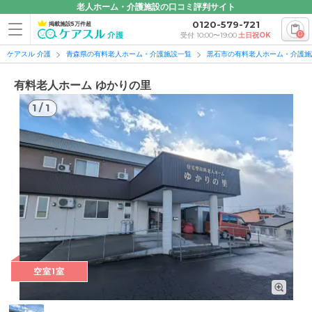
老人ホーム・介護施設の口コミ評判サイト
0120-579-721
掲載施設5万件超
0
受付 10:00〜19:00
土日祝OK
ケアスル 介護
青森県の有料老人ホーム・介護施設一覧
黒石市の有料老人ホーム・介護施
有料老人ホーム ゆかりの里
1
/
1
1
/
1
空室1室