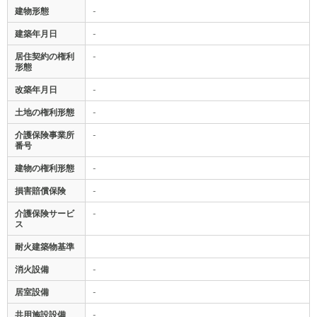
建物形態
-
建築年月日
-
居住契約の権利
-
形態
改築年月日
-
土地の権利形態
-
介護保険事業所
-
番号
建物の権利形態
-
損害賠償保険
-
介護保険サービ
-
ス
耐火建築物基準
消火設備
-
居室設備
-
共用施設設備
-