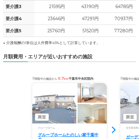
要介護3
21595円
43190円
64785円
要介護4
23646円
47291円
70937円
要介護5
25760円
51520円
77280円
※ 介護報酬の1単位は人件費率45%として計算しています。
月額費用・エリアが近いおすすめの施設
0.7
千葉市中央区院内
閲覧中の施設から
km
閲覧中の施
満室
満室
グループホーム
住宅型有料
グループホームたのしい家千葉中
ガーデ