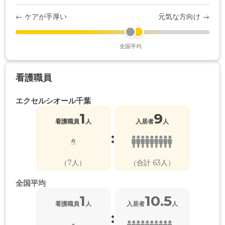
← ケアが手厚い
元気な方向け →
全国平均
看護職員
エクセルシオール千葉
1
9
看護職員
人
入居者
人
:
（7人）
（合計 63人）
全国平均
1
10.5
看護職員
人
入居者
人
: