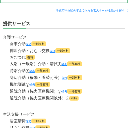
千葉市中央区の年金で入れる老人ホーム特集から探す
提供サービス
介護サービス
食事介助
一部有料
備考
排泄介助・おむつ交換
一部有料
備考
おむつ代
有料
入浴（一般浴）介助・清拭
一部有料
備考
?
特浴介助
一部有料
備考
?
身辺介助（移動・着替え等）
一部有料
備考
機能訓練
一部有料
備考
?
通院介助（協力医療機関）
一部有料
備考
?
通院介助（協力医療機関以外）
有料
?
生活支援サービス
居室清掃
一部有料
備考
リネン交換
一部有料