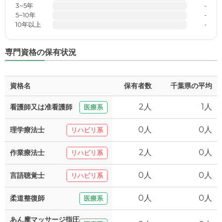
3~5年
-
5~10年
-
10年以上
-
専門資格の保有状況
資格名
保有者数
千葉県の平均
2人
1人
看護師又は准看護師
医療系
0人
0人
理学療法士
リハビリ系
2人
0人
作業療法士
リハビリ系
0人
0人
言語聴覚士
リハビリ系
0人
0人
柔道整復師
医療系
あん摩マッサージ指圧