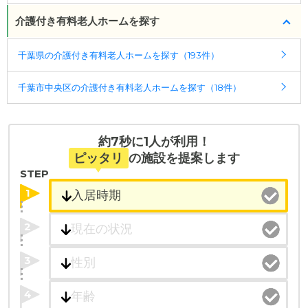
受付時間：10：00～19：00
介護付き有料老人ホームを探す
・全国10000件の介護施設情報を掲載
千葉県の介護付き有料老人ホームを探す（193件）
幅広い選択肢の中から、条件にあった施設を選ぶ
ことができます。
千葉市中央区の介護付き有料老人ホームを探す（18件）
・こだわりの条件や医療体制から施設を探せる
たとえば「カラオケ」「麻雀」が楽しめる施設、
「夫婦入居可」の施設、「看取り可」の施設など、
約7秒に1人が利用！
医療・看護体制から施設を探すこともできます。
ピッタリ
の施設を提案します
STEP
1
2
3
4