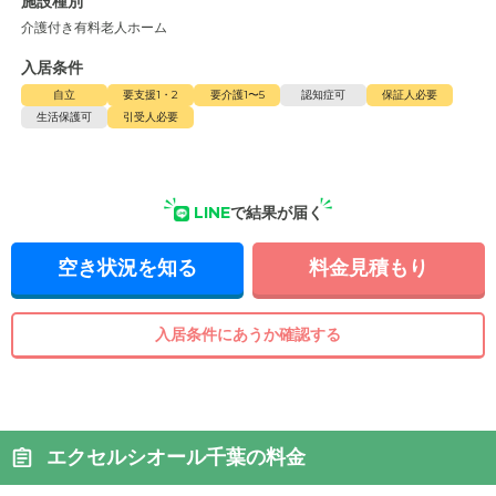
施設種別
介護付き有料老人ホーム
入居条件
自立
要支援1・2
要介護1〜5
認知症可
保証人必要
生活保護可
引受人必要
LINE
で結果が届く
空き状況を知る
料金見積もり
入居条件にあうか確認する
エクセルシオール千葉の料金