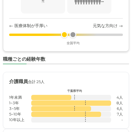
...
← 医療体制が手厚い
元気な方向け →
全国平均
職種ごとの経験年数
介護職員
合計 25人
千葉県平均
1年未満
4人
1~3年
8人
3~5年
6人
5~10年
7人
10年以上
-