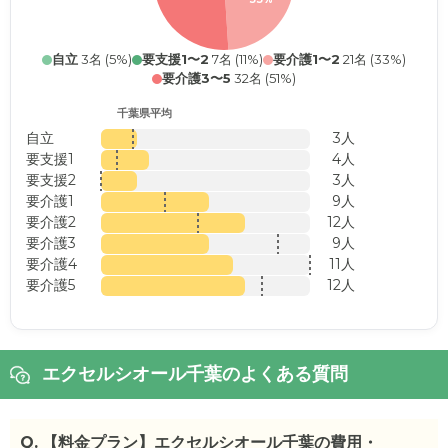
自立
3名 (5%)
要支援1〜2
7名 (11%)
要介護1〜2
21名 (33%)
要介護3〜5
32名 (51%)
千葉県平均
自立
3人
要支援1
4人
要支援2
3人
要介護1
9人
要介護2
12人
要介護3
9人
要介護4
11人
要介護5
12人
エクセルシオール千葉のよくある質問
Q.
【料金プラン】エクセルシオール千葉の費用・