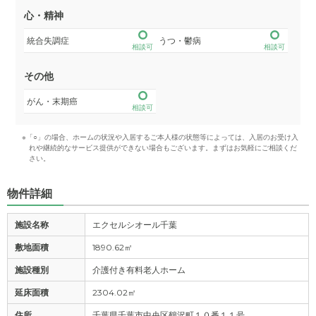
心・精神
統合失調症
うつ・鬱病
相談可
相談可
その他
がん・末期癌
相談可
※「○」の場合、ホームの状況や入居するご本人様の状態等によっては、入居のお受け入
れや継続的なサービス提供ができない場合もございます。まずはお気軽にご相談くだ
さい。
物件詳細
施設名称
エクセルシオール千葉
敷地面積
1890.62㎡
施設種別
介護付き有料老人ホーム
延床面積
2304.02㎡
住所
千葉県千葉市中央区鶴沢町１０番１１号