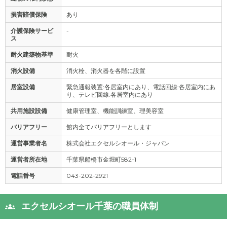
損害賠償保険
あり
介護保険サービ
-
ス
耐火建築物基準
耐火
消火設備
消火栓、消火器を各階に設置
居室設備
緊急通報装置:各居室内にあり、電話回線:各居室内にあ
り、テレビ回線:各居室内にあり
共用施設設備
健康管理室、機能訓練室、理美容室
バリアフリー
館内全てバリアフリーとします
運営事業者名
株式会社エクセルシオール・ジャパン
運営者所在地
千葉県船橋市金堀町582-1
電話番号
043-202-2921
エクセルシオール千葉の職員体制