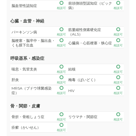
前頭側頭型認知症（ピック
脳血管性認知症
病）
相談可
相談可
心臓・血管・神経
筋萎縮性側索硬化症
パーキンソン病
（ALS）
相談可
相談可
脳梗塞・脳卒中・脳出血・
心臓病・心筋梗塞・狭心症
くも膜下出血
相談可
相談可
呼吸器系・感染症
喘息・気管支炎
結核
相談可
相談可
肝炎
梅毒（ばいどく）
相談可
相談可
MRSA（ブドウ球菌感染
HIV
症）
相談可
相談可
骨・関節・皮膚
骨折・骨粗しょう症
リウマチ・関節症
相談可
相談可
疥癬（かいせん）
相談可