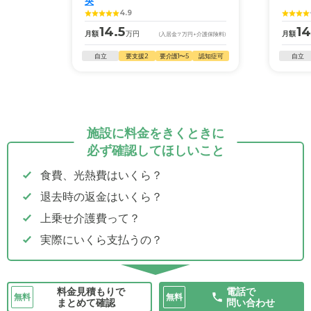
央
4.9
14.5
14
月額
万円
月額
(入居金
7
万円
+介護保険料)
自立
要支援2
要介護1〜5
認知症可
自立
施設に料金をきくときに
必ず確認してほしいこと
食費、光熱費はいくら？
退去時の返金はいくら？
上乗せ介護費って？
実際にいくら支払うの？
料金見積もりで
電話で
無料
無料
まとめて確認
問い合わせ