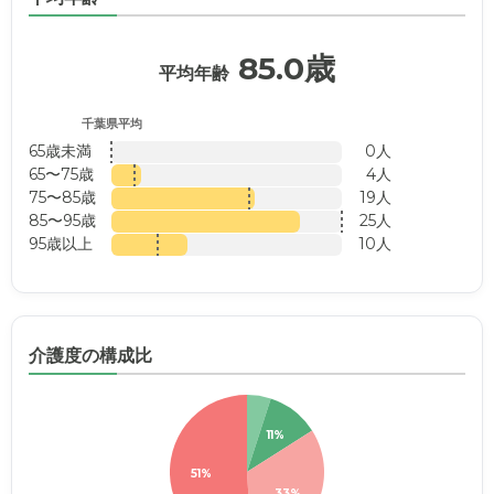
85.0歳
平均年齢
千葉県平均
65歳未満
0人
65〜75歳
4人
75〜85歳
19人
85〜95歳
25人
95歳以上
10人
介護度の構成比
11%
51%
33%