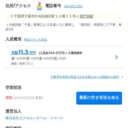
住所/アクセス
電話番号
043-202-2921
地図
千葉県千葉市中央区鶴沢町１０番１１号
県庁前駅
ＪＲ総武線「千葉」駅東口より京成バスに乗車し、「鶴沢町」停留所にて下車、徒
歩2分
入居費用
料金プランを見る
11.3
月額
万円
(入居金
300.0
万円) + 介護保険料
家
4.6
万円
管
0
万円
食
6.8
万円
他
0
万円
個室 / 基本プラン
千葉市中央区の年金で入れる老人ホーム特集から探す
空室状況
最新の空き状況を知る
満室
(2026/07/08 更新)
運営法人
株式会社エクセルシオール・ジャパン