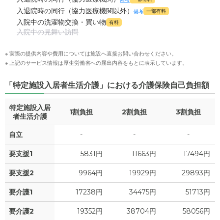
入退院時の同行（協力医療機関以外）
一部有料
備考
入院中の洗濯物交換・買い物
有料
入院中の見舞い訪問
※ 実際の提供内容や費用については施設へ直接お問い合わせください。
※ 上記のサービス情報は厚生労働省への届出内容をもとに表示しています。
「特定施設入居者生活介護」における介護保険自己負担額
特定施設入居
1割負担
2割負担
3割負担
者生活介護
自立
-
-
-
要支援1
5831円
11663円
17494円
要支援2
9964円
19929円
29893円
要介護1
17238円
34475円
51713円
要介護2
19352円
38704円
58056円