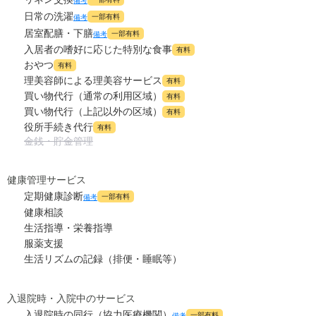
備考
日常の洗濯
一部有料
備考
居室配膳・下膳
一部有料
備考
入居者の嗜好に応じた特別な食事
有料
おやつ
有料
理美容師による理美容サービス
有料
買い物代行（通常の利用区域）
有料
買い物代行（上記以外の区域）
有料
役所手続き代行
有料
金銭・貯金管理
健康管理サービス
定期健康診断
一部有料
備考
健康相談
生活指導・栄養指導
服薬支援
生活リズムの記録（排便・睡眠等）
入退院時・入院中のサービス
入退院時の同行（協力医療機関）
一部有料
備考