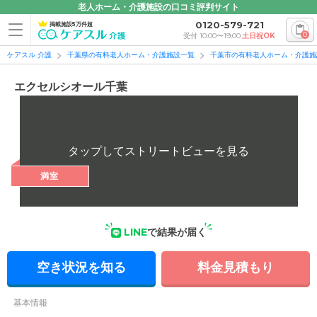
老人ホーム・介護施設の口コミ評判サイト
0120-579-721
掲載施設5万件超
0
受付 10:00〜19:00
土日祝OK
ケアスル 介護
千葉県の有料老人ホーム・介護施設一覧
千葉市の有料老人ホーム・介護施
エクセルシオール千葉
満室
LINE
で結果が届く
空き状況を知る
料金見積もり
基本情報