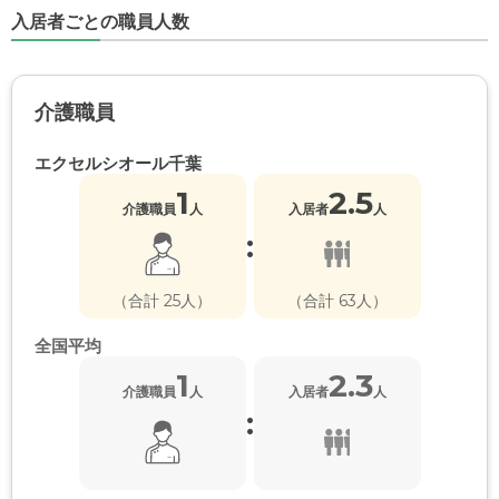
入居者ごとの職員人数
介護職員
エクセルシオール千葉
1
2.5
介護職員
人
入居者
人
:
（合計 25人）
（合計 63人）
全国平均
1
2.3
介護職員
人
入居者
人
: