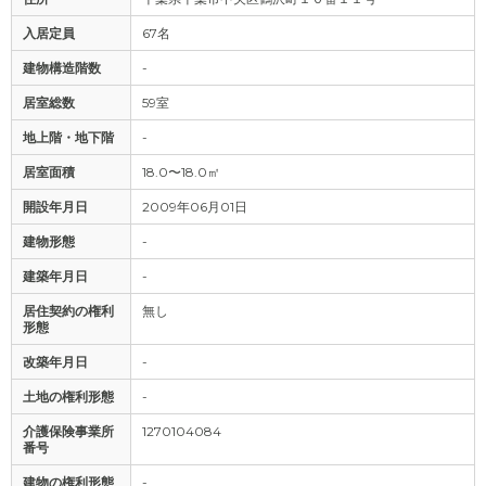
入居定員
67名
建物構造階数
-
居室総数
59室
地上階・地下階
-
居室面積
18.0〜18.0㎡
開設年月日
2009年06月01日
建物形態
-
建築年月日
-
居住契約の権利
無し
形態
改築年月日
-
土地の権利形態
-
介護保険事業所
1270104084
番号
建物の権利形態
-