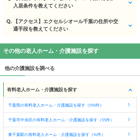
入居条件を教えてください
Q.
エクセルシオール千葉
【アクセス】エクセルシオール千葉の住所や交
の入居金・月額料金は次のと
おりです。
通手段を教えてください
・初期費用が
300
万円
・月額費用が
11.3
万円
エクセルシオール千葉
の
交通アクセス
その他の老人ホーム・介護施設を探す
・
住所：
千葉県
千葉市中央区
鶴沢町１０番１１号
エクセルシオール千葉
の対応可能な入居条件は次の
・
最寄り駅：
とおりです。
他の介護施設を調べる
・要介護度：自立、要支援1、要支援2、要介護1、要
エクセルシオール千葉
の
交通アクセス
介護2、要介護3、要介護4、要介護5
・ＪＲ総武線「千葉」駅東口より京成バスに乗車
し、「鶴沢町」停留所にて下車、徒歩2分
有料老人ホーム・介護施設を探す
ケアスル 介護では詳細な
料金プラン
をご確認頂けま
す。詳しくは
こちら
。
千葉県の有料老人ホーム・介護施設を探す（916件）
◎ケアスル 介護の3つの特徴
千葉市中央区の有料老人ホーム・介護施設を探す（55件）
・経験豊富な入居相談員が完全無料で施設探しをサ
ポート
東千葉駅の有料老人ホーム・介護施設を探す（14件）
入居相談：
0120-579-721
（無料）