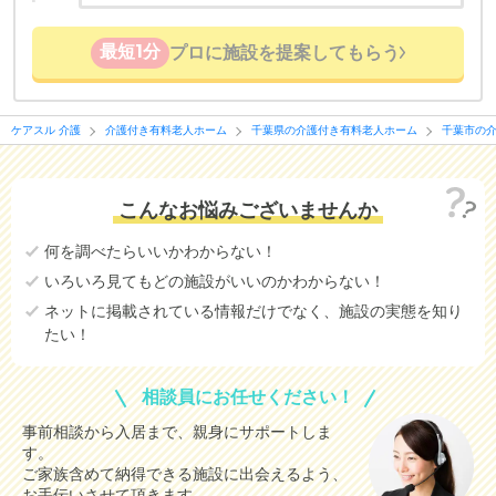
最短1分
プロに施設を提案してもらう
ケアスル 介護
介護付き有料老人ホーム
千葉県の介護付き有料老人ホーム
千葉市の
こんなお悩みございませんか
何を調べたらいいかわからない！
いろいろ見てもどの施設がいいのかわからない！
ネットに掲載されている情報だけでなく、施設の実態を知り
たい！
相談員にお任せください！
事前相談から入居まで、親身にサポートしま
す。
ご家族含めて納得できる施設に出会えるよう、
お手伝いさせて頂きます。