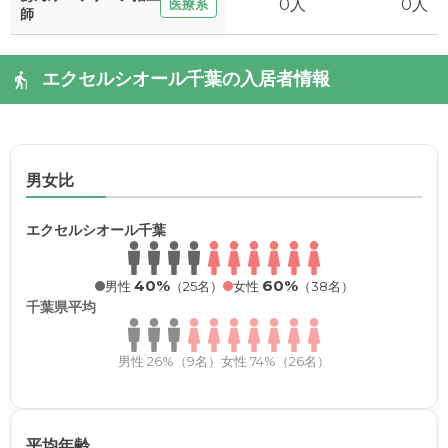
0人
0人
医療系
師
エクセルシオール千葉の入居者情報
男女比
エクセルシオール千葉
40%
60%
男性
（25名）
女性
（38名）
千葉県平均
男性 26%（9名）
女性 74%（26名）
平均年齢