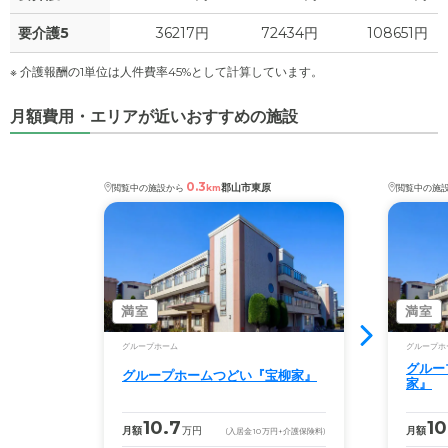
要介護5
36217円
72434円
108651円
※ 介護報酬の1単位は人件費率45%として計算しています。
月額費用・エリアが近いおすすめの施設
0.3
郡山市東原
閲覧中の施設から
km
閲覧中の施
満室
満室
グループホーム
グループホ
グルー
グループホームつどい『宝柳家』
家』
10.7
10
月額
万円
月額
(入居金
10
万円
+介護保険料)