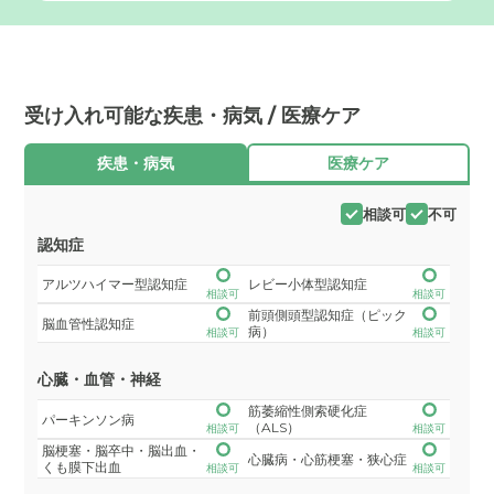
受け入れ可能な疾患・病気 / 医療ケア
疾患・病気
医療ケア
相談可
不可
認知症
アルツハイマー型認知症
レビー小体型認知症
相談可
相談可
前頭側頭型認知症（ピック
脳血管性認知症
病）
相談可
相談可
心臓・血管・神経
筋萎縮性側索硬化症
パーキンソン病
（ALS）
相談可
相談可
脳梗塞・脳卒中・脳出血・
心臓病・心筋梗塞・狭心症
くも膜下出血
相談可
相談可