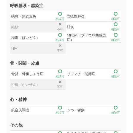
呼吸器系・感染症
喘息・気管支炎
誤嚥性肺炎
相談可
相談可
結核
肝炎
不可
相談可
MRSA（ブドウ球菌感染
梅毒（ばいどく）
症）
相談可
相談可
HIV
不可
骨・関節・皮膚
骨折・骨粗しょう症
リウマチ・関節症
相談可
相談可
疥癬（かいせん）
不可
心・精神
統合失調症
うつ・鬱病
相談可
相談可
その他