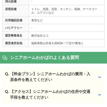
消火設備
-
居室設備
トイレ、洗面、浴室、キッチン、収納、ナースコー
ル、エアコンなど
共用施設設備
食堂など
バリアフリー
-
運営事業者名
株式会社エコ
運営者所在地
福島県郡山市喜久田町卸一丁目117番地１
シニアホームわかばのよくある質問
Q.
【料金プラン】シニアホームわかばの費用・入
居条件を教えてください
Q.
シニアホームわかば
【アクセス】シニアホームわかばの住所や交通
の入居金・月額料金は次のとお
りです。
手段を教えてください
・初期費用が
0
万円