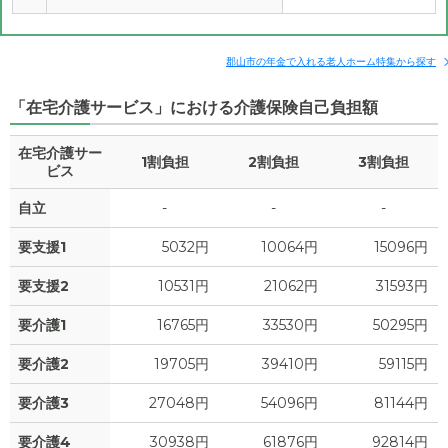
郡山市の年金で入れる老人ホーム特集から探す
「在宅介護サービス」における介護保険自己負担額
在宅介護サー
1割負担
2割負担
3割負担
ビス
自立
-
-
-
要支援1
5032円
10064円
15096円
要支援2
10531円
21062円
31593円
要介護1
16765円
33530円
50295円
要介護2
19705円
39410円
59115円
要介護3
27048円
54096円
81144円
要介護4
30938円
61876円
92814円