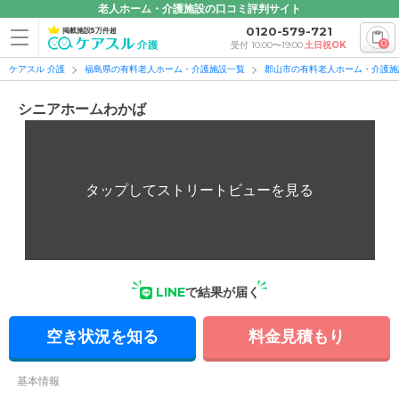
老人ホーム・介護施設の口コミ評判サイト
0120-579-721
掲載施設5万件超
0
受付 10:00〜19:00
土日祝OK
ケアスル 介護
福島県の有料老人ホーム・介護施設一覧
郡山市の有料老人ホーム・介護施
シニアホームわかば
LINE
で結果が届く
空き状況を知る
料金見積もり
基本情報