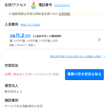
住所/アクセス
電話番号
0120-579-721
地図
福島県郡山市喜久田町遠北原7-16
日和田駅
入居費用
料金プランを見る
11.2
月額
万円
(入居金
0
円) + 介護保険料
家
4.0
万円
管
4.9
万円
食
2.3
万円
他
0
万円
2
個室 / 19.44m
/ 居室１
郡山市の年金で入れる老人ホーム特集から探す
空室状況
最新の空き状況を知る
お問い合わせください
(2026/04/01 更新)
運営法人
株式会社エコ
施設種別
サービス付き高齢者向け住宅