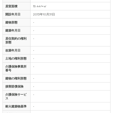
居室面積
19.44〜㎡
開設年月日
2013年10月31日
建物形態
-
建築年月日
-
居住契約の権利
-
形態
改築年月日
-
土地の権利形態
-
介護保険事業所
-
番号
建物の権利形態
-
損害賠償保険
-
介護保険サービ
-
ス
耐火建築物基準
-