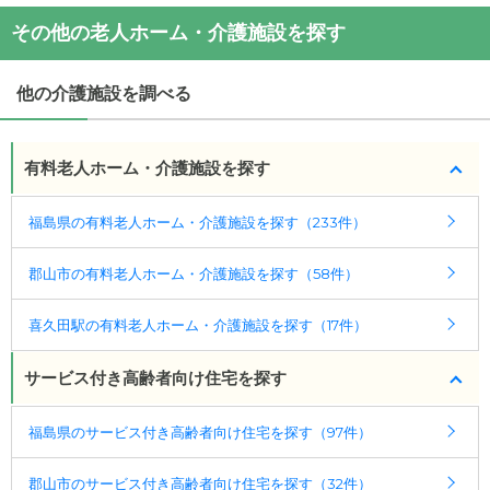
・月額費用が
11.2
万円
シニアホームわかば
の
交通アクセス
その他の老人ホーム・介護施設を探す
・
住所：
福島県
郡山市
喜久田町遠北原7-16
シニアホームわかば
の対応可能な入居条件は次のと
・
最寄り駅：
おりです。
他の介護施設を調べる
・要介護度：要介護2、要介護3、要介護4、要介護5
・認知症：受け入れ可
有料老人ホーム・介護施設を探す
ケアスル 介護では詳細な
料金プラン
をご確認頂けま
す。詳しくは
こちら
。
福島県の有料老人ホーム・介護施設を探す（233件）
◎ケアスル 介護の3つの特徴
郡山市の有料老人ホーム・介護施設を探す（58件）
・経験豊富な入居相談員が完全無料で施設探しをサ
ポート
喜久田駅の有料老人ホーム・介護施設を探す（17件）
入居相談：
0120-579-721
（無料）
受付時間：10：00～19：00
サービス付き高齢者向け住宅を探す
・全国10000件の介護施設情報を掲載
福島県のサービス付き高齢者向け住宅を探す（97件）
幅広い選択肢の中から、条件にあった施設を選ぶ
ことができます。
郡山市のサービス付き高齢者向け住宅を探す（32件）