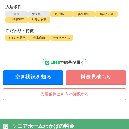
入居条件
自立
要支援1〜2
要介護2〜5
認知症可
保証人必要
生活保護可
引受人必要
こだわり・特徴
トイレ有居室
外出自由
デイサービス
LINE
で結果が届く
空き状況を知る
料金見積もり
入居条件にあうか確認する
シニアホームわかばの料金