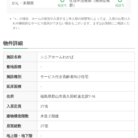
生活不活発病（廃用症候
がん・末期癌
群）
相談可
相談可
※「○」の場合、ホームの状況や入居するご本人様の状態等によっては、入居のお受け入
れや継続的なサービス提供ができない場合もございます。まずはお気軽にご相談くだ
さい。
物件詳細
施設名称
シニアホームわかば
敷地面積
-
施設種別
サービス付き高齢者向け住宅
延床面積
-
住所
福島県郡山市喜久田町遠北原7-16
入居定員
27名
建物構造階数
木造２階建
居室総数
27室
地上階・地下階
-