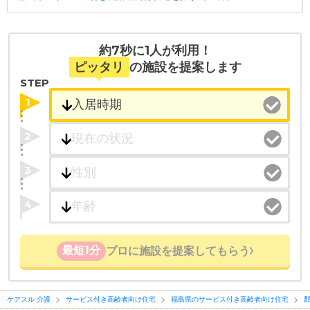
・こだわりの条件や医療体制から施設を探せる
たとえば「カラオケ」「麻雀」が楽しめる施設、
「夫婦入居可」の施設、「看取り可」の施設など、
約7秒に1人が利用！
医療・看護体制から施設を探すこともできます。
ピッタリ
の施設を提案します
STEP
1
2
3
4
最短1分
プロに施設を提案してもらう
ケアスル 介護
サービス付き高齢者向け住宅
福島県のサービス付き高齢者向け住宅