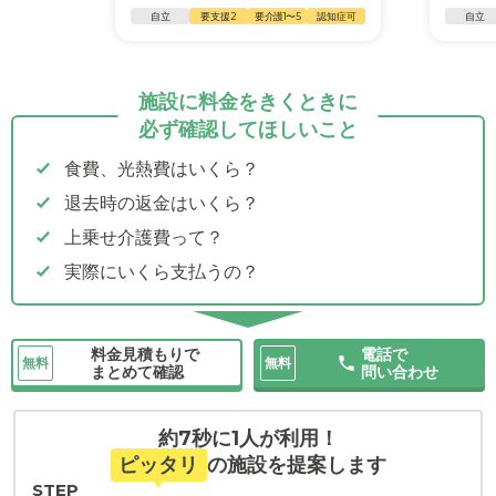
自立
要支援2
要介護1〜5
認知症可
自立
施設に料金をきくときに
必ず確認してほしいこと
食費、光熱費はいくら？
退去時の返金はいくら？
上乗せ介護費って？
実際にいくら支払うの？
料金見積もりで
電話で
無料
無料
まとめて確認
問い合わせ
約7秒に1人が利用！
ピッタリ
の施設を提案します
STEP