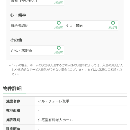
疥癬（かいせん）
相談可
心・精神
統合失調症
うつ・鬱病
相談可
相談可
その他
がん・末期癌
相談可
※「○」の場合、ホームの状況や入居するご本人様の状態等によっては、入居のお受け入
れや継続的なサービス提供ができない場合もございます。まずはお気軽にご相談くだ
さい。
物件詳細
施設名称
イル・クォーレ取手
敷地面積
-
施設種別
住宅型有料老人ホーム
延床面積
-