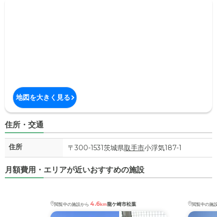
地図を大きく見る
住所・交通
住所
〒300-1531茨城県
取手市
小浮気187-1
月額費用・エリアが近いおすすめの施設
4.6
龍ケ崎市松葉
閲覧中の施設から
km
閲覧中の施