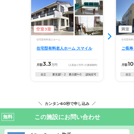
空室3室
満室
住宅型有料老人ホーム
住宅型有料
住宅型有料老人ホーム スマイル
ご長寿
3.3
10
月額
万円
月額
(入居金
0
万円
+介護保険料)
自立
要支援1・2
要介護1〜5
認知症可
自立
カンタン60秒で申し込み
この施設にお問い合わせ
無料