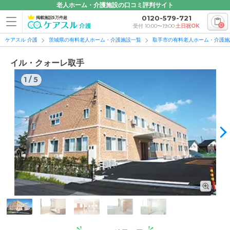
老人ホーム・介護施設の口コミ評判サイト
0120-579-721
掲載施設5万件超
0
受付 10:00〜19:00
土日祝OK
ケアスル 介護
茨城県の有料老人ホーム・介護施設一覧
取手市の有料老人ホーム・介護施
イル・クォーレ取手
1
/
5
1
/
5
外観: 駐車場もついた二階建ての茶色の建物です。