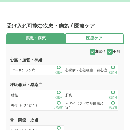
受け入れ可能な疾患・病気 / 医療ケア
疾患・病気
医療ケア
相談可
不可
心臓・血管・神経
パーキンソン病
心臓病・心筋梗塞・狭心症
相談可
相談可
呼吸器系・感染症
結核
肝炎
相談可
相談可
MRSA（ブドウ球菌感染
梅毒（ばいどく）
症）
相談可
相談可
骨・関節・皮膚