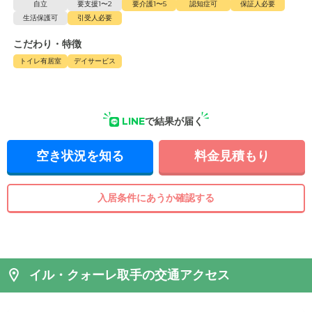
自立
要支援1〜2
要介護1〜5
認知症可
保証人必要
生活保護可
引受人必要
こだわり・特徴
トイレ有居室
デイサービス
LINE
で結果が届く
空き状況を知る
料金見積もり
入居条件にあうか確認する
イル・クォーレ取手の交通アクセス