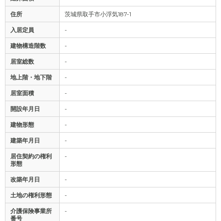
住所
茨城県取手市小浮気187-1
入居定員
-
建物構造階数
-
居室総数
-
地上階・地下階
-
居室面積
-
開設年月日
-
建物形態
-
建築年月日
-
居住契約の権利
-
形態
改築年月日
-
土地の権利形態
-
介護保険事業所
-
番号