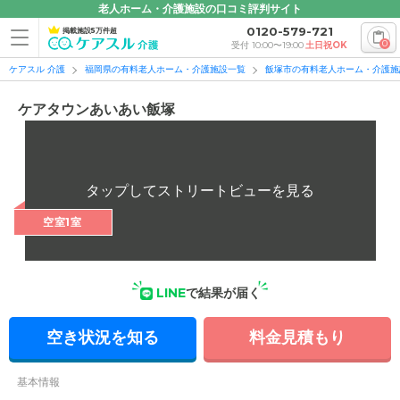
老人ホーム・介護施設の口コミ評判サイト
0120-579-721
掲載施設5万件超
0
受付 10:00〜19:00
土日祝OK
ケアスル 介護
福岡県の有料老人ホーム・介護施設一覧
飯塚市の有料老人ホーム・介護施
ケアタウンあいあい飯塚
空室1室
LINE
で結果が届く
空き状況を知る
料金見積もり
基本情報