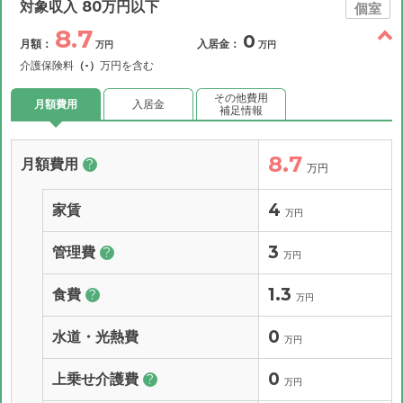
対象収入 80万円以下
個室
8.7
0
月額：
入居金：
万円
万円
介護保険料
（-）
万円を含む
その他費用
月額費用
入居金
補足情報
8.7
月額費用
?
万円
4
家賃
万円
3
管理費
?
万円
1.3
食費
?
万円
0
水道・光熱費
万円
0
上乗せ介護費
?
万円