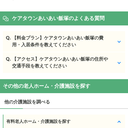
ケアタウンあいあい飯塚のよくある質問
Q.
【料金プラン】ケアタウンあいあい飯塚の費
用・入居条件を教えてください
Q.
ケアタウンあいあい飯塚
【アクセス】ケアタウンあいあい飯塚の住所や
の入居金・月額料金は次の
とおりです。
交通手段を教えてください
・初期費用が
0
万円
・月額費用が
8.7
〜
10.7
万円
ケアタウンあいあい飯塚
の
交通アクセス
その他の老人ホーム・介護施設を探す
・
住所：
福岡県
飯塚市
幸袋575-12
ケアタウンあいあい飯塚
の対応可能な入居条件は次
・
最寄り駅：
浦田駅
1.8km
のとおりです。
他の介護施設を調べる
・要介護度：要介護1、要介護2、要介護3、要介護
4、要介護5
・認知症：受け入れ可
有料老人ホーム・介護施設を探す