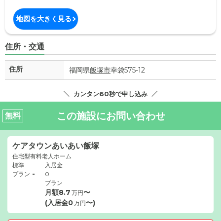
地図を大きく見る
住所・交通
住所
福岡県
飯塚市
幸袋575-12
カンタン60秒で申し込み
この施設にお問い合わせ
無料
ケアタウンあいあい飯塚
住宅型有料老人ホーム
標準
入居金
-
プラン
0
プラン
月額
8.7
〜
万円
(入居金
0
〜)
万円