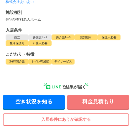
株式会社あいあい
施設種別
住宅型有料老人ホーム
入居条件
自立
要支援1〜2
要介護1〜5
認知症可
保証人必要
生活保護可
引受人必要
こだわり・特徴
24時間介護
トイレ有居室
デイサービス
LINE
で結果が届く
空き状況を知る
料金見積もり
入居条件にあうか確認する