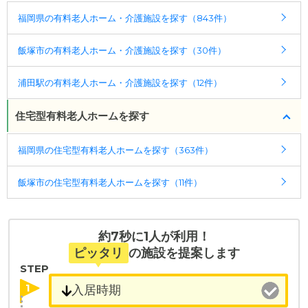
ケアスル 介護では詳細な
料金プラン
をご確認頂けま
福岡県の有料老人ホーム・介護施設を探す（843件）
す。詳しくは
こちら
。
飯塚市の有料老人ホーム・介護施設を探す（30件）
◎ケアスル 介護の3つの特徴
・経験豊富な入居相談員が完全無料で施設探しをサ
浦田駅の有料老人ホーム・介護施設を探す（12件）
ポート
入居相談：
0120-579-721
（無料）
住宅型有料老人ホームを探す
受付時間：10：00～19：00
福岡県の住宅型有料老人ホームを探す（363件）
・全国10000件の介護施設情報を掲載
幅広い選択肢の中から、条件にあった施設を選ぶ
飯塚市の住宅型有料老人ホームを探す（11件）
ことができます。
・こだわりの条件や医療体制から施設を探せる
たとえば「カラオケ」「麻雀」が楽しめる施設、
約7秒に1人が利用！
「夫婦入居可」の施設、「看取り可」の施設など、
ピッタリ
の施設を提案します
医療・看護体制から施設を探すこともできます。
STEP
1