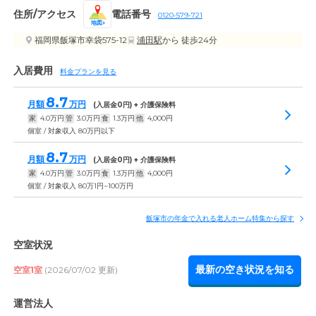
住所/アクセス
電話番号
0120-579-721
地図
福岡県飯塚市幸袋575-12
浦田駅
から 徒歩24分
入居費用
料金プランを見る
8.7
月額
万円
(入居金
0
円) + 介護保険料
家
4.0
万円
管
3.0
万円
食
1.3
万円
他
4,000
円
個室 / 対象収入 80万円以下
8.7
月額
万円
(入居金
0
円) + 介護保険料
家
4.0
万円
管
3.0
万円
食
1.3
万円
他
4,000
円
個室 / 対象収入 80万1円~100万円
飯塚市の年金で入れる老人ホーム特集から探す
空室状況
最新の空き状況を知る
空室1室
(2026/07/02 更新)
運営法人