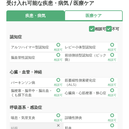
受け入れ可能な疾患・病気 / 医療ケア
疾患・病気
医療ケア
相談可
不可
認知症
アルツハイマー型認知症
レビー小体型認知症
相談可
相談可
前頭側頭型認知症（ピック
脳血管性認知症
病）
相談可
相談可
心臓・血管・神経
筋萎縮性側索硬化症
パーキンソン病
（ALS）
相談可
相談可
脳梗塞・脳卒中・脳出血・
心臓病・心筋梗塞・狭心症
くも膜下出血
相談可
相談可
呼吸器系・感染症
喘息・気管支炎
誤嚥性肺炎
相談可
相談可
結核
肝炎