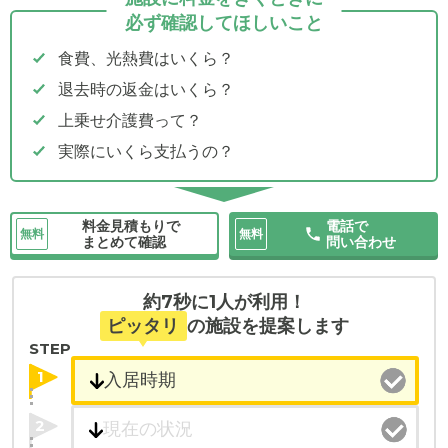
必ず確認してほしいこと
食費、光熱費はいくら？
退去時の返金はいくら？
上乗せ介護費って？
実際にいくら支払うの？
料金見積もりで
電話で
無料
無料
まとめて確認
問い合わせ
約7秒に1人が利用！
ピッタリ
の施設を提案します
STEP
1
2