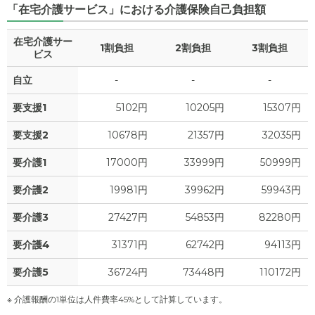
「在宅介護サービス」における介護保険自己負担額
1.3
食費
?
万円
4
家賃
万円
在宅介護サー
0
水道・光熱費
1割負担
2割負担
万円
3割負担
ビス
3
管理費
?
万円
0
上乗せ介護費
?
自立
-
-
-
万円
1.3
食費
?
万円
要支援1
5102円
10205円
15307円
0.4
その他
万円
0
水道・光熱費
万円
要支援2
10678円
21357円
32035円
-
介護保険料
万円
0
要介護1
上乗せ介護費
17000円
33999円
50999円
?
万円
要介護2
19981円
39962円
59943円
0.5
その他
万円
要介護3
27427円
54853円
82280円
-
介護保険料
万円
要介護4
31371円
62742円
94113円
要介護5
36724円
73448円
110172円
※ 介護報酬の1単位は人件費率45%として計算しています。