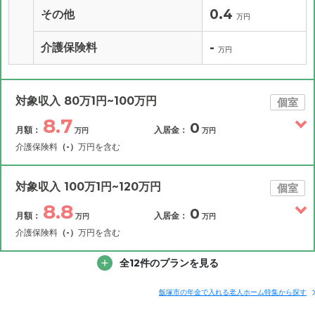
0.4
その他
万円
-
介護保険料
万円
対象収入 80万1円~100万円
個室
8.7
0
月額：
入居金：
万円
万円
介護保険料
（-）
万円を含む
その他費用
月額費用
入居金
補足情報
対象収入 100万1円~120万円
個室
8.8
0
月額：
入居金：
万円
万円
8.7
月額費用
?
万円
介護保険料
（-）
万円を含む
4
その他費用
家賃
全12件のプランを見る
月額費用
入居金
万円
補足情報
3
管理費
?
飯塚市の年金で入れる老人ホーム特集から探す
万円
8.8
月額費用
?
万円