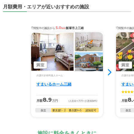
月額費用・エリアが近いおすすめの施設
5.0
飯塚市上三緒
閲覧中の施設から
km
閲覧中の施
満室
満室
介護付き有料老人ホーム
介護付き有
すまいるホーム三緒
すまい
8.9
8
月額
万円
月額
(入居金
0
万円
+介護保険料)
自立
要支援1・2
要介護1〜5
認知症可
自立
施設に料金をきくときに