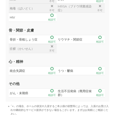
不可
相談可
MRSA（ブドウ球菌感染
梅毒（ばいどく）
症）
不可
不可
HIV
相談可
骨・関節・皮膚
骨折・骨粗しょう症
リウマチ・関節症
相談可
相談可
疥癬（かいせん）
不可
心・精神
統合失調症
うつ・鬱病
相談可
相談可
その他
生活不活発病（廃用症候
がん・末期癌
群）
相談可
相談可
※「○」の場合、ホームの状況や入居するご本人様の状態等によっては、入居のお受け入
れや継続的なサービス提供ができない場合もございます。まずはお気軽にご相談くだ
さい。