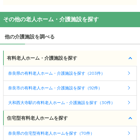
・月額費用が
12.4
万円
かさね宝来
の
交通アクセス
かさね宝来
の対応可能な入居条件は次のとおりで
その他の老人ホーム・介護施設を探す
・
住所：
奈良県
奈良市
宝来町１１１０−１
す。
・
最寄り駅：
菖蒲池駅
1.5km
尼ヶ辻駅
1.7km
大和西
・要介護度：要介護1、要介護2、要介護3、要介護
大寺駅
1.8km
他の介護施設を調べる
4、要介護5
・認知症：受け入れ可
かさね宝来
の
交通アクセス
・■近鉄奈良線 「菖蒲池駅」「西大寺駅」から徒歩
有料老人ホーム・介護施設を探す
ケアスル 介護では詳細な
料金プラン
をご確認頂けま
で28分 ■ 近鉄奈良線「尼ヶ辻駅」下車より奈良交通
す。詳しくは
こちら
。
「宝来」下車。徒歩13
奈良県の有料老人ホーム・介護施設を探す（203件）
◎ケアスル 介護の3つの特徴
■第二阪奈道路「宝来IC」から車で3分
奈良市の有料老人ホーム・介護施設を探す（92件）
・経験豊富な入居相談員が完全無料で施設探しをサ
ポート
大和西大寺駅の有料老人ホーム・介護施設を探す（30件）
入居相談：
0120-579-721
（無料）
受付時間：10：00～19：00
住宅型有料老人ホームを探す
・全国10000件の介護施設情報を掲載
奈良県の住宅型有料老人ホームを探す（70件）
幅広い選択肢の中から、条件にあった施設を選ぶ