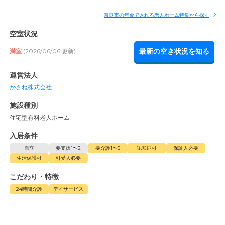
奈良市の年金で入れる老人ホーム特集から探す
空室状況
最新の空き状況を知る
満室
(2026/06/06 更新)
運営法人
かさね株式会社
施設種別
住宅型有料老人ホーム
入居条件
自立
要支援1〜2
要介護1〜5
認知症可
保証人必要
生活保護可
引受人必要
こだわり・特徴
24時間介護
デイサービス