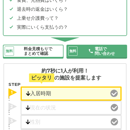
食費、光熱費はいくら？
退去時の返金はいくら？
上乗せ介護費って？
実際にいくら支払うの？
料金見積もりで
電話で
無料
無料
まとめて確認
問い合わせ
約7秒に1人が利用！
ピッタリ
の施設を提案します
STEP
1
2
3