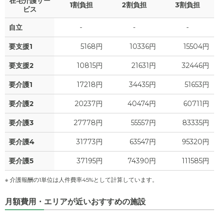
在宅介護サー
1割負担
2割負担
3割負担
ビス
自立
-
-
-
要支援1
5168円
10336円
15504円
要支援2
10815円
21631円
32446円
要介護1
17218円
34435円
51653円
要介護2
20237円
40474円
60711円
要介護3
27778円
55557円
83335円
要介護4
31773円
63547円
95320円
要介護5
37195円
74390円
111585円
※ 介護報酬の1単位は人件費率45%として計算しています。
月額費用・エリアが近いおすすめの施設