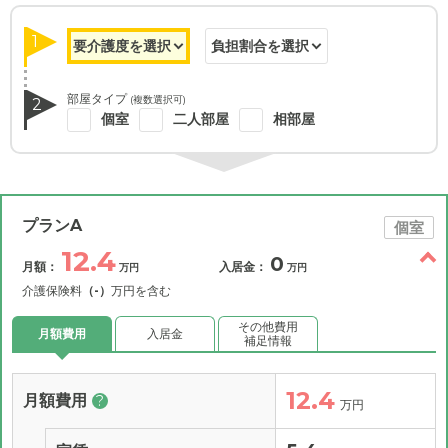
1
1
/
5
部屋タイプ
(複数選択可)
2
個室
二人部屋
相部屋
プランA
個室
12.4
0
月額：
入居金：
万円
万円
介護保険料
（-）
万円を含む
その他費用
月額費用
入居金
補足情報
外観の写真
12.4
月額費用
?
万円