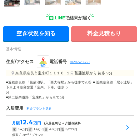
LINE
で結果が届く
空き状況を知る
料金見積もり
基本情報
住所/アクセス
電話番号
0120-579-721
地図
奈良県奈良市宝来町１１１０−１
菖蒲池駅
から 徒歩19分
■近鉄奈良線 「菖蒲池駅」「西大寺駅」から徒歩で28分 ■ 近鉄奈良線「尼ヶ辻駅」
下車より奈良交通「宝来」下車。徒歩13
■第二阪奈道路「宝来IC」から車で3分
入居費用
料金プランを見る
12.4
月額
万円
(入居金
0
円) + 介護保険料
家
5.4
万円
管
1.4
万円
食
4.8
万円
他
8,000
円
2
個室 / 13m
/ プランA