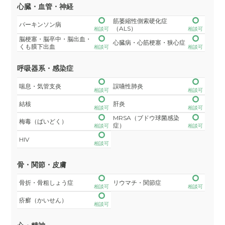
心臓・血管・神経
筋萎縮性側索硬化症
パーキンソン病
（ALS）
相談可
相談可
脳梗塞・脳卒中・脳出血・
心臓病・心筋梗塞・狭心症
くも膜下出血
相談可
相談可
呼吸器系・感染症
喘息・気管支炎
誤嚥性肺炎
相談可
相談可
結核
肝炎
相談可
相談可
MRSA（ブドウ球菌感染
梅毒（ばいどく）
症）
相談可
相談可
HIV
相談可
骨・関節・皮膚
骨折・骨粗しょう症
リウマチ・関節症
相談可
相談可
疥癬（かいせん）
相談可