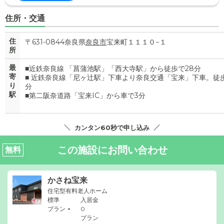
住所・交通
住
〒631-0844奈良県
奈良市
宝来町１１１０−１
所
最
■近鉄奈良線 「菖蒲池駅」「西大寺駅」から徒歩で28分
寄
■ 近鉄奈良線「尼ヶ辻駅」下車より奈良交通「宝来」下車。徒歩
り
駅
■第二阪奈道路「宝来IC」から車で3分
カンタン60秒で申し込み
この施設にお問い合わせ
無料
かさね宝来
住宅型有料老人ホーム
標準
入居金
-
プラン
0
プラン