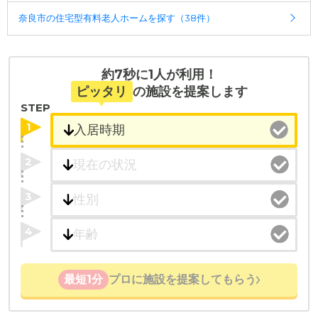
ことができます。
奈良市の住宅型有料老人ホームを探す（38件）
・こだわりの条件や医療体制から施設を探せる
たとえば「カラオケ」「麻雀」が楽しめる施設、
「夫婦入居可」の施設、「看取り可」の施設など、
約7秒に1人が利用！
医療・看護体制から施設を探すこともできます。
ピッタリ
の施設を提案します
STEP
1
2
3
4
最短1分
プロに施設を提案してもらう