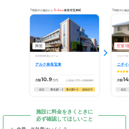
0.4
奈良市宝来町
閲覧中の施設から
km
閲覧中の施
満室
空室1
住宅型有料老人ホーム
グループホ
アルク奈良宝来
ニチイ
10.9
14
月額
万円
月額
(入居金
0
万円
+介護保険料)
自立
要支援1・2
要介護1〜5
認知症可
自立
施設に料金をきくときに
必ず確認してほしいこと