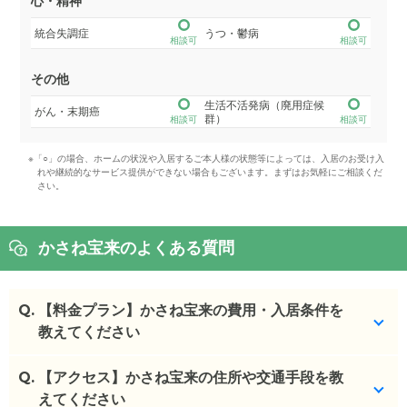
心・精神
統合失調症
うつ・鬱病
相談可
相談可
その他
生活不活発病（廃用症候
がん・末期癌
群）
相談可
相談可
※「○」の場合、ホームの状況や入居するご本人様の状態等によっては、入居のお受け入
れや継続的なサービス提供ができない場合もございます。まずはお気軽にご相談くだ
さい。
かさね宝来のよくある質問
Q.
【料金プラン】かさね宝来の費用・入居条件を
教えてください
Q.
かさね宝来
【アクセス】かさね宝来の住所や交通手段を教
の入居金・月額料金は次のとおりです。
・初期費用が
えてください
0
万円