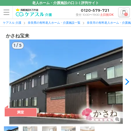
老人ホーム・介護施設の口コミ評判サイト
0120-579-721
掲載施設5万件超
0
受付 10:00〜19:00
土日祝OK
ケアスル 介護
奈良県の有料老人ホーム・介護施設一覧
奈良市の有料老人ホーム・介護施
かさね宝来
1
/
5
満室