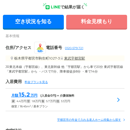
LINE
で結果が届く
外観の写真
空き状況を知る
料金見積もり
基本情報
住所/アクセス
電話番号
0120-579-721
地図
栃木県宇都宮市駒生町1027-3
東武宇都宮駅
JR東北本線（宇都宮線）、東北新幹線 他「宇都宮駅」から車で20分 東武宇都宮線
「東武宇都宮駅」から ・バスで11分、降車後徒歩8分 ・車で14分
入居費用
料金プランを見る
15.2
月額
万円
(入居金
0
円) + 介護保険料
家
4.4
万円
管
1.8
万円
食
5.7
万円
他
3.3
万円
2
個室 / 18.45m
/ 基本プラン
宇都宮市の年金で入れる老人ホーム特集から探す