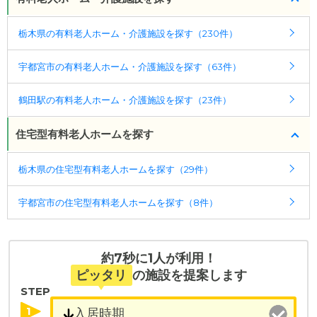
駅」から車で20分 東武宇都宮線「東武宇都宮駅」か
ケアスル 介護では詳細な
料金プラン
をご確認頂けま
ら ・バスで11分、降車後徒歩8分 ・車で14分
栃木県の有料老人ホーム・介護施設を探す（230件）
す。詳しくは
こちら
。
宇都宮市の有料老人ホーム・介護施設を探す（63件）
◎ケアスル 介護の3つの特徴
・経験豊富な入居相談員が完全無料で施設探しをサ
鶴田駅の有料老人ホーム・介護施設を探す（23件）
ポート
入居相談：
0120-579-721
（無料）
住宅型有料老人ホームを探す
受付時間：10：00～19：00
栃木県の住宅型有料老人ホームを探す（29件）
・全国10000件の介護施設情報を掲載
幅広い選択肢の中から、条件にあった施設を選ぶ
宇都宮市の住宅型有料老人ホームを探す（8件）
ことができます。
・こだわりの条件や医療体制から施設を探せる
たとえば「カラオケ」「麻雀」が楽しめる施設、
約7秒に1人が利用！
「夫婦入居可」の施設、「看取り可」の施設など、
ピッタリ
の施設を提案します
医療・看護体制から施設を探すこともできます。
STEP
1