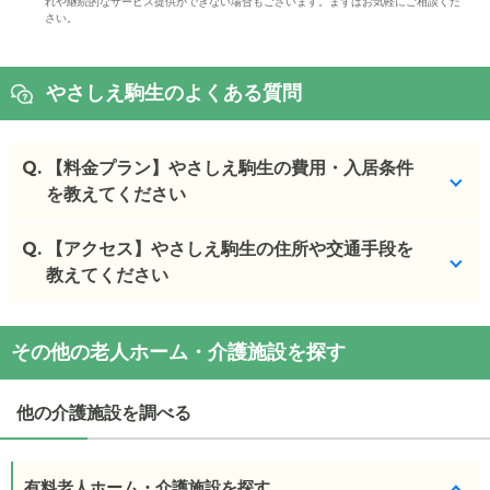
れや継続的なサービス提供ができない場合もございます。まずはお気軽にご相談くだ
さい。
やさしえ駒生のよくある質問
Q.
【料金プラン】やさしえ駒生の費用・入居条件
を教えてください
Q.
やさしえ駒生
【アクセス】やさしえ駒生の住所や交通手段を
の入居金・月額料金は次のとおりで
す。
教えてください
・初期費用が
0
万円
・月額費用が
15.2
万円
やさしえ駒生
の
交通アクセス
その他の老人ホーム・介護施設を探す
・
住所：
栃木県
宇都宮市
駒生町1027-3
やさしえ駒生
の対応可能な入居条件は次のとおりで
・
最寄り駅：
東武宇都宮駅
3.6km
南宇都宮駅
4.3km
す。
鶴田駅
4.4km
他の介護施設を調べる
・要介護度：要介護1、要介護2、要介護3、要介護
4、要介護5
やさしえ駒生
の
交通アクセス
・認知症：受け入れ可
・JR東北本線（宇都宮線）、東北新幹線 他「宇都宮
有料老人ホーム・介護施設を探す