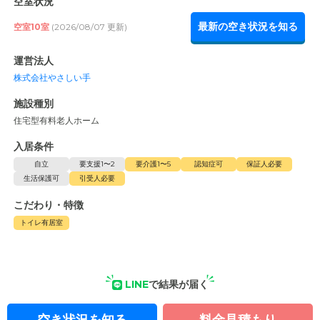
空室状況
最新の空き状況を知る
空室10室
(2026/08/07 更新)
運営法人
株式会社やさしい手
施設種別
住宅型有料老人ホーム
入居条件
自立
要支援1〜2
要介護1〜5
認知症可
保証人必要
生活保護可
引受人必要
こだわり・特徴
トイレ有居室
LINE
で結果が届く