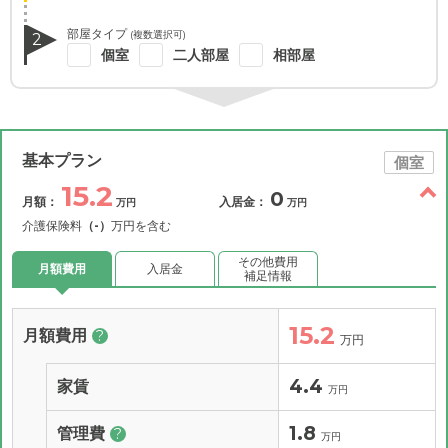
部屋タイプ
(複数選択可)
2
個室
二人部屋
相部屋
基本プラン
個室
15.2
0
月額：
入居金：
万円
万円
介護保険料
（-）
万円を含む
その他費用
月額費用
入居金
補足情報
15.2
月額費用
?
万円
4.4
家賃
万円
1.8
管理費
?
万円