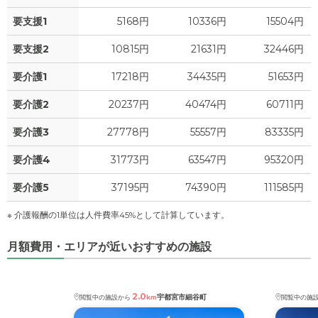
要支援1
5168円
10336円
15504円
要支援2
10815円
21631円
32446円
要介護1
17218円
34435円
51653円
要介護2
20237円
40474円
60711円
要介護3
27778円
55557円
83335円
要介護4
31773円
63547円
95320円
要介護5
37195円
74390円
111585円
※ 介護報酬の1単位は人件費率45%として計算しています。
月額費用・エリアが近いおすすめの施設
2.0
宇都宮市細谷町
閲覧中の施設から
km
閲覧中の施