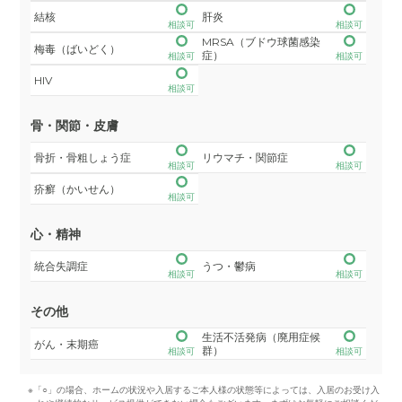
結核
肝炎
相談可
相談可
MRSA（ブドウ球菌感染
梅毒（ばいどく）
症）
相談可
相談可
HIV
相談可
骨・関節・皮膚
骨折・骨粗しょう症
リウマチ・関節症
相談可
相談可
疥癬（かいせん）
相談可
心・精神
統合失調症
うつ・鬱病
相談可
相談可
その他
生活不活発病（廃用症候
がん・末期癌
群）
相談可
相談可
※「○」の場合、ホームの状況や入居するご本人様の状態等によっては、入居のお受け入