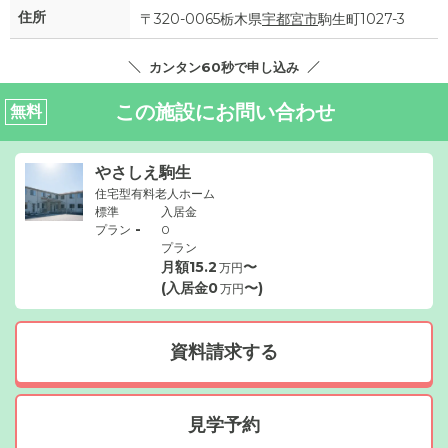
住所
〒320-0065栃木県
宇都宮市
駒生町1027-3
カンタン60秒で申し込み
この施設にお問い合わせ
無料
やさしえ駒生
住宅型有料老人ホーム
標準
入居金
-
プラン
0
プラン
月額
15.2
〜
万円
(入居金
0
〜)
万円
資料請求する
見学予約