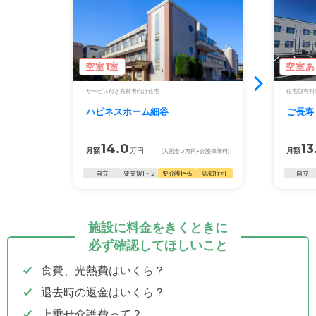
空室1室
空室あ
サービス付き高齢者向け住宅
住宅型有料
ハピネスホーム細谷
ご長寿
14.0
13
月額
万円
月額
(入居金
0
万円
+介護保険料)
自立
要支援1・2
要介護1〜5
認知症可
自立
施設に料金をきくときに
必ず確認してほしいこと
食費、光熱費はいくら？
退去時の返金はいくら？
上乗せ介護費って？