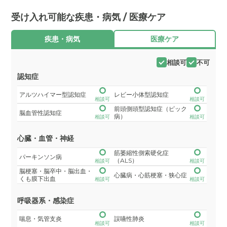
受け入れ可能な疾患・病気 / 医療ケア
疾患・病気
医療ケア
相談可
不可
認知症
アルツハイマー型認知症
レビー小体型認知症
相談可
相談可
前頭側頭型認知症（ピック
脳血管性認知症
病）
相談可
相談可
心臓・血管・神経
筋萎縮性側索硬化症
パーキンソン病
（ALS）
相談可
相談可
脳梗塞・脳卒中・脳出血・
心臓病・心筋梗塞・狭心症
くも膜下出血
相談可
相談可
呼吸器系・感染症
喘息・気管支炎
誤嚥性肺炎
相談可
相談可