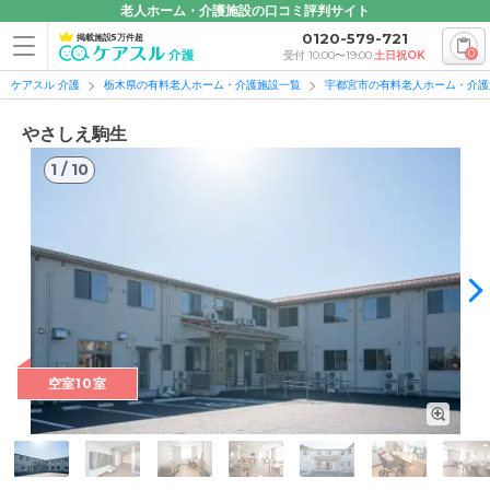
老人ホーム・介護施設の口コミ評判サイト
0120-579-721
掲載施設5万件超
0
受付 10:00〜19:00
土日祝OK
ケアスル 介護
栃木県の有料老人ホーム・介護施設一覧
宇都宮市の有料老人ホーム・介護
やさしえ駒生
1
/
10
1
/
10
空室10室