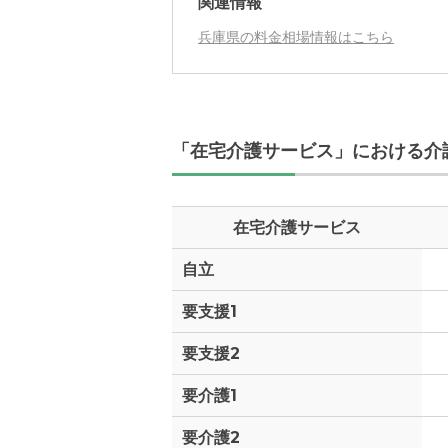
関連情報
兵庫県の料金相場情報はこちら
月額費用
?
家賃
「在宅介護サービス」における介
管理費
?
食費
?
在宅介護サービス
水道・光熱費
自立
上乗せ介護費
?
要支援1
要支援2
その他
要介護1
介護保険料
要介護2