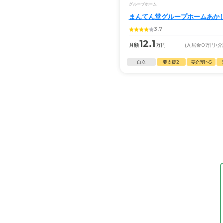
グループホーム
まんてん堂グループホームあか
3.7
12.1
月額
万円
(入居金
0
万円
+
自立
要支援2
要介護1〜5