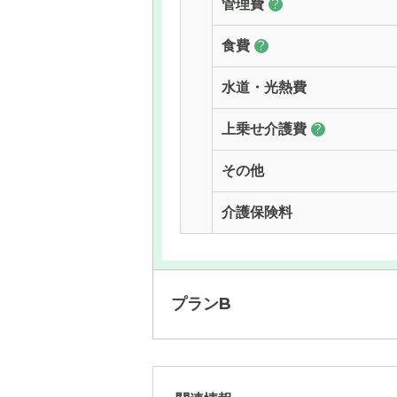
管理費
?
食費
?
水道・光熱費
上乗せ介護費
?
その他
介護保険料
プランB
月額費用