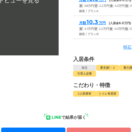
(入居金
6.0
万円)
家
3.8
万円
管
2.2
万円
食
4.0
万円
他
0
個室 / プランA
10.3
月額
万円
(入居金
6.0
万円)
家
4.1
万円
管
2.2
万円
食
4.0
万円
他
0
個室 / プランB
明石
入居条件
自立
要支援1・2
要介護
引受人必要
こだわり・特徴
2人部屋有
トイレ有居室
LINE
で結果が届く