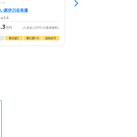
ホーム
グループホーム
い家伊川谷有瀬
たのしい家西舞子
3.6
3.9
.3
13.3
万円
(入居金
0
万円
+介護保険料)
月額
万円
(入居金
0
万円
+
要支援2
要介護1〜5
認知症可
自立
要支援2
要介護1〜5