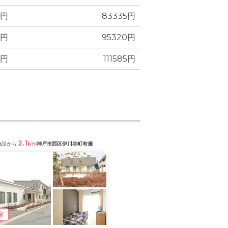
7円
83335円
7円
95320円
0円
111585円
2.1
2.3
km
km
施設から
神戸市西区伊川谷町有瀬
閲覧中の施設から
神戸市垂水区西
室
満室