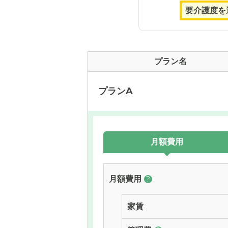
プラン名
プランA
月額費用
月額費用
?
家賃