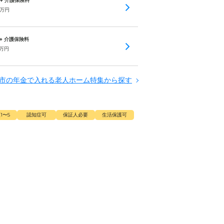
 + 介護保険料
万円
 + 介護保険料
万円
市の年金で入れる老人ホーム特集から探す
1〜5
認知症可
保証人必要
生活保護可