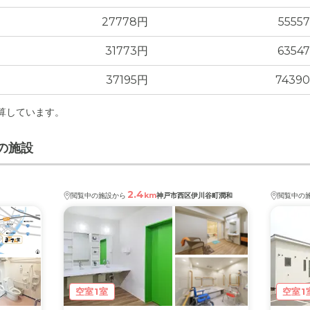
27778円
5555
31773円
6354
37195円
7439
計算しています。
の施設
2.4
km
閲覧中の施設から
神戸市西区伊川谷町潤和
閲覧中の
空室1室
空室1