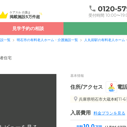
0120-57
ケアスル 介護は
受付時間 10:00〜19:
掲載施設5万件超
見学予約の相談
施設一覧
明石市の有料老人ホーム・介護施設一覧
人丸前駅の有料老人ホーム
者住宅
基本情報
住所/アクセス
電
地図
兵庫県明石市大蔵本町11-6
入居費用
料金プランを見る
10.0
月額
万円