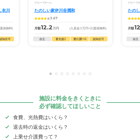
グループホーム
グループ
し衣川
たのしい家伊川谷潤和
たのし
3.67
12.2
12
介護保険料)
月額
万円
(入居金
0
万円
+介護保険料)
月額
認知症可
自立
要支援2
要介護1〜5
認知症可
自立
施設に料金をきくときに
必ず確認してほしいこと
食費、光熱費はいくら？
退去時の返金はいくら？
上乗せ介護費って？