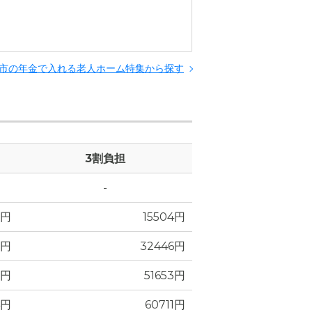
市の年金で入れる老人ホーム特集から探す
3割負担
-
6円
15504円
1円
32446円
5円
51653円
4円
60711円