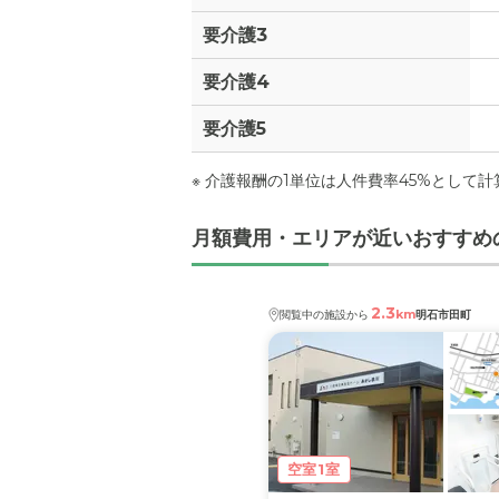
要介護3
要介護4
要介護5
※ 介護報酬の1単位は人件費率45%として
月額費用・エリアが近いおすすめ
2.3
km
閲覧中の施設から
明石市田町
空室1室