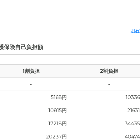
10.3
万円
明石
4.1
万円
護保険自己負担額
2.2
万円
4
万円
1割負担
2割負担
0
万円
-
-
0
万円
5168円
1033
10815円
2163
0
万円
17218円
3443
-
万円
20237円
4047