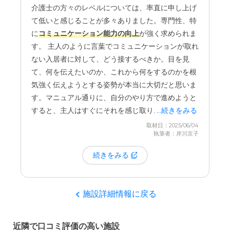
しましたが、これが退去の直接的な理由です。
誤嚥
介護士の方々のレベルについては、率直に申し上げ
予算内で入居できました。何と言っても予算です。だって
性肺炎
だったので、仕方がないことだと思っていま
て低いと感じることが多々ありました。専門性、特
予算内でなければ、そもそも入居の候補にもなりません
す。
よ。
に
コミュニケーション能力の向上
が強く求められま
す。 主人のように言葉でコミュニケーションが取れ
ない入居者に対して、どう接するべきか。目を見
て、何を伝えたいのか、これから何をするのかを根
気強く伝えようとする姿勢が本当に大切だと思いま
す。マニュアル通りに、自分のやり方で進めようと
すると、主人はすぐにそれを感じ取り、拒否してい
...続きをみる
ました。
取材日：2025/06/04
執筆者：岸川京子
また、残念ながら基本的なケアの質についても疑問
続きをみる
を感じる場面がありました。例えば、排泄介助の際
に清拭が不十分で、便が残ったままオムツを交換さ
れてしまうことがありました。これは本当に辛かっ
施設詳細情報に戻る
たです。ベテランの看護師さんが気づいて対応して
くださることもありましたが…。
近隣で口コミ評価の高い施設