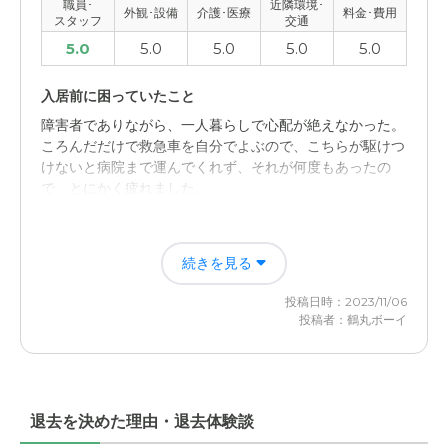
職員･
近隣環境･
外観･設備
介護･医療
料金･費用
外観・内装・居室・設備について
スタッフ
交通
5.0
5.0
5.0
5.0
5.0
新設された施設なので全てが綺麗ですし、部屋の広さも他
の老人ホームと比べ広いです。
入居前に困っていたこと
介護医療サービスについて
障害者でありながら、一人暮らしで心配が絶えなかった。
ころんだだけで救急車を自分でよぶので、こちらが駆けつ
これからの時代に、無くてはならないサービスです。介護
けないと病院まで運んでくれず、それが何度もあったの
に携わる方々の年収が低いことが気になります。
で、とにかく疲れました。
近隣環境や交通アクセスについて
入居後どうなったか？
目白通り谷原交差点からすぐであり、石神井公園からも徒
続きを見る
一人暮らしから介護施設への移動なんいで、レスパイトケ
歩15分の立地は、便利です。
ア状況ろなったので、何の心配もなくなりました。至れり
投稿日時：2023/11/06
尽くせりで安堵してます。
料金費用について
投稿者：鶴丸ボーイ
予算内で入居できたので、ばっちりでした。有名な介護会
ライブラリ練馬谷原の評価
社は、どこでもものすごく費用が高いので、一般人ではほ
レスパイトケアーができる事です。身内で介護すると感情
ぼ入居できません。
的になり介護されるほうも気分が悪くなるときが多く有る
退去を決めた理由・退去体験談
とおもいます。