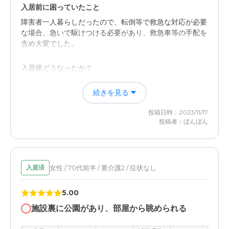
建物のすぐそばに大きな道路がありますが、二重サッシで
入居前に困っていたこと
部屋の中は静かです。車が通る音以外は、建物の近隣は住
障害者一人暮らしだったので、転倒等で救急な対応が必要
宅が建ち並んでいるので比較的に静かな印象です。
な場合、急いで駆けつける必要があり、救急車等の手配を
含め大変でした。
料金費用について
基本的な料金は分かるのですが、細かい料金が分かりにく
入居後どうなったか？
いので、1ヶ月にかかる金額がわかりにくいです。
介護付き有料老人ホームなので、介護職員が24時間常駐
続きを見る
しており、急場で何かあった場合でも即時対応をしてくれ
ます。まさにレスパイトケアその物です。
投稿日時：2023/11/17
投稿者：ぼんぼん
ライブラリ練馬谷原の評価
前述しましたが、介護付き有料r唐人ホームへの入居は身
内に対するレスパイトケアになるので、とにかく楽になり
ました。
女性 / 70代前半 / 要介護2 / 症状なし
入居済
職員・スタッフ・他入居者の雰囲気について
5.00
入居した本人曰く、施設の職員・スタッフ・他の入居者様
施設裏に公園があり、部屋から眺められる
含め、皆さんとても良くしてくれているそうです。