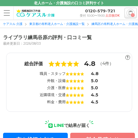
老人ホーム・介護施設の口コミ評判サイト
0120-579-721
掲載施設5万件超
0
受付 10:00〜19:00
土日祝OK
ケアスル 介護
東京都の有料老人ホーム・介護施設一覧
練馬区の有料老人ホーム・介護施
ライブラリ練馬谷原の評判・口コミ一覧
最終更新日：2026/08/03
?
1
1
4.8
総合評価
（
4
件）
4.8
職員・スタッフ
5.0
外観・設備
5.0
介護・医療
4.5
近隣環境・交通
4.5
料金・費用
LINE
で結果が届く