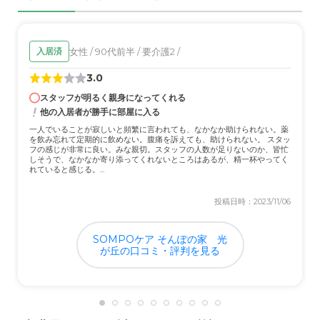
そして、
スタッフの入れ替わりが非常に激しい
こと
も気になりました。ケアマネージャーさんやリーダ
ー的な立場の方が短期間で次々と変わってしまうの
女性 / 90代前半 / 要介護2 /
入居済
です。これでは、入居者一人ひとりの状況や必要な
3.0
ケアがきちんと引き継がれているのか不安になりま
スタッフが明るく親身になってくれる
すし、施設全体のケアの質を上げていく上でも大き
他の入居者が勝手に部屋に入る
な課題だと感じました。経験の浅い方が入ってき
一人でいることが寂しいと頻繁に言われても、なかなか助けられない。薬
て、翌日にはもういない、ということもありまし
を飲み忘れて定期的に飲めない。腹痛を訴えても、助けられない。 スタッ
フの感じが非常に良い。みな親切。スタッフの人数が足りないのか、皆忙
た。これでは、継続的な良いケアは難しいのではな
しそうで、なかなか寄り添ってくれないところはあるが、精一杯やってく
れていると感じる。...
いでしょうか。
投稿日時：2023/11/06
SOMPOケア そんぽの家 光
が丘の口コミ・評判を見る