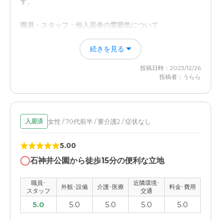
す。
職員・スタッフ・他入居者の雰囲気について
施設の職員の方々は挨拶もきちんとされており、良い印象
続きを見る
を受けました。昼食後の後の見学だった為か、他入居者さ
んの姿があまり見かけることが出来ず、食堂兼談話室に人
投稿日時：2023/12/26
がほとんどいなかったので、部屋で過ごすことが多いのか
投稿者：うらら
なと思いました。
外観・内装・居室・設備について
気温の低い日に行きましたが、廊下でも面談室も暖かくど
女性 / 70代前半 / 要介護2 / 症状なし
入居済
の場所でも室温が変わらないのに驚きました。昨年出来た
ばかりということもあり設備は最新のものかと思います。
5.00
石神井公園から徒歩15分の便利な立地
介護医療サービスについて
施設長さんも看護師経験もおありとのこと。医療を必要と
職員･
近隣環境･
外観･設備
介護･医療
料金･費用
する方には心強いのではないかとの印象です。
スタッフ
交通
5.0
5.0
5.0
5.0
5.0
近隣環境や交通アクセスについて