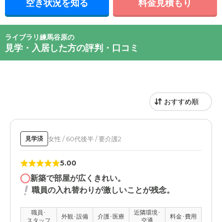
空き状況を知る
料金見積もり
ライブラリ練馬谷原の
見学・入居した方の評判・口コミ
女性 / 60代後半 / 要介護2
見学済
5.00
新築で部屋が広くきれい。
職員の入れ替わりが激しいことが残念。
職員･
近隣環境･
外観･設備
介護･医療
料金･費用
スタッフ
交通