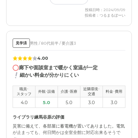
投稿日時：2024/09/09
投稿者：つるまるぼーい
男性 / 80代前半 / 要介護3
見学済
4.00
廊下や面談室まで暖かく室温が一定
細かい料金が分かりにくい
職員･
近隣環境･
外観･設備
介護･医療
料金･費用
スタッフ
交通
4.0
5.0
5.0
3.0
3.0
ライブラリ練馬谷原の評価
災害に備えて、各部屋に蓄電機が置いてありました。電気
が止まっても、何日間かは全室全館に対応出来るそうで