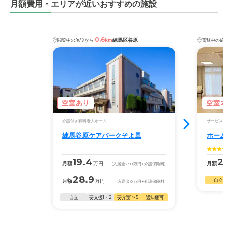
月額費用・エリアが近いおすすめの施設
0.6
練馬区谷原
閲覧中の施設から
km
閲覧中の施
空室あり
空室2
介護付き有料老人ホーム
サービス付
練馬谷原ケアパークそよ風
ホーム
19.4
25
月額
万円
月額
(入居金
650
万円
+介護保険料)
28.9
自立
月額
万円
(入居金
0
万円
+介護保険料)
自立
要支援1・2
要介護1〜5
認知症可