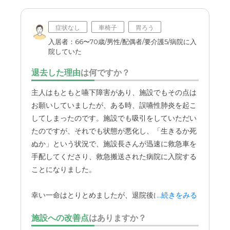
職員・スタッフ・他入居者の雰囲気について
入居の相談から入居まで、色々説明してくれて助かりまし
症状なし
車椅子
胃ろう
た。介護職員の方もとても親切です。
入居者：66〜70歳/男性/配偶者/要介護5/病院に入
院していた
外観・内装・居室・設備について
退去した理由
は何ですか？
新規にできた介護付き老人ホームなので、とにかく綺麗で
すし、部屋が広いです。文句なしです。
主人はもともと嚥下障害があり、施設でもその点は
お願いしていましたが、ある時、誤嚥性肺炎を起こ
介護医療サービスについて
してしまったのです。施設でも吸引をしていただい
先程の質問でも書きましたが、生活指導員の方、介護職員
たのですが、それでも状態が悪化し、「生きるか死
の方、PTの方皆さん、しっかりフォローしてくれていま
ぬか」という状況で、施設長さんが迅速に救急車を
すと、入居した本人が言ってます。
手配してくださり、救急搬送された病院に入院する
ことになりました。
近隣環境や交通アクセスについて
駅から近くはないが遠くもなく、行きやすい場所です。施
幸い一命はとりとめましたが、退院後に施設に戻る
...続きをみる
設裏には公園があり、部屋から眺めるのもいいものです。
ことは難しく、より医療的なケアが充実した別の施
施設への改善点
はありますか？
設へ移ることになりました。施設には約1年半在籍
料金費用について