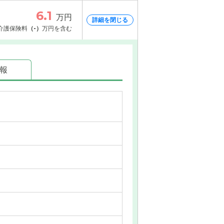
6.1
万円
詳細を閉じる
介護保険料
（-）
万円を含む
情報