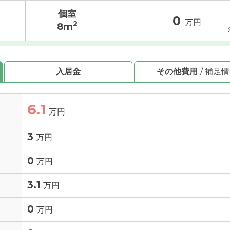
個室
0
万円
2
8m
入居金
その他費用
/ 補足
6.1
万円
3
万円
0
万円
3.1
万円
0
万円