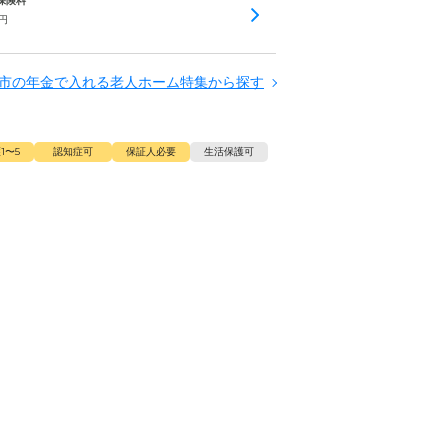
護保険料
円
市の年金で入れる老人ホーム特集から探す
1〜5
認知症可
保証人必要
生活保護可