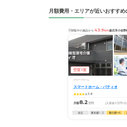
月額費用・エリアが近いおすすめ
43.9
km
閲覧中の施設から
釜石市小佐野
空室1室
グループホーム
スマートホーム・パティオ
3.8
8.2
月額
万円
(入居金
0
万円
+
自立
要支援1・2
要介護1〜5