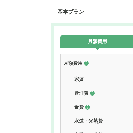
基本プラン
月額費用
月額費用
?
家賃
管理費
?
食費
?
水道・光熱費