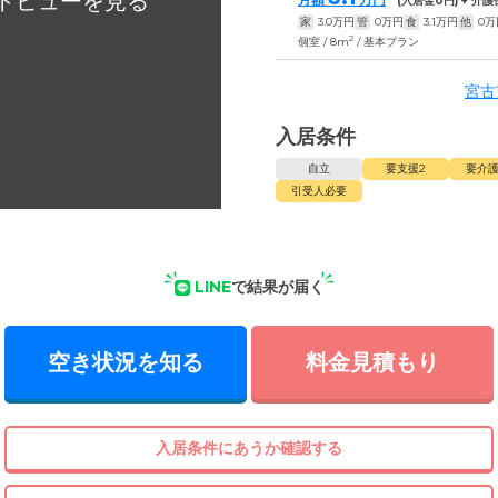
(入居金
0
円) + 介
家
3.0
万円
管
0
万円
食
3.1
万円
他
0
万
2
個室 / 8m
/ 基本プラン
宮古
入居条件
自立
要支援2
要介護
引受人必要
LINE
で結果が届く
空き状況を知る
料金見積もり
入居条件にあうか確認する