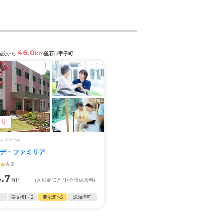
46.0
km
施設から
釜石市甲子町
あり
料老人ホーム
デ・ファミリア
4.2
4.7
万円
(入居金
15
万円
+介護保険料)
要支援1・2
要介護1〜5
認知症可