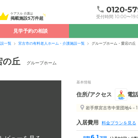
0120-57
ケアスル 介護は
受付時間 10:00〜19:
掲載施設5万件超
見学予約の相談
施設一覧
宮古市の有料老人ホーム・介護施設一覧
グループホーム・愛宕の丘
宕の丘
グループホーム
基本情報
住所/アクセス
電
地図
岩手県宮古市中里団地4－1
入居費用
料金プランを見る
6.1
月額
万円