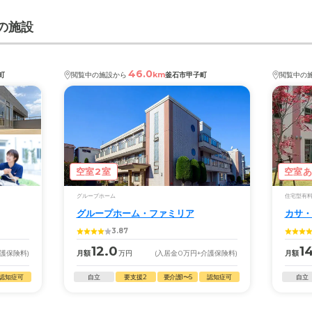
の施設
46.0
km
町
閲覧中の施設から
釜石市甲子町
閲覧中の
空室2室
空室
グループホーム
住宅型有
グループホーム・ファミリア
カサ・
3.87
12.0
1
介護保険料)
月額
万円
(入居金
0
万円
+介護保険料)
月額
認知症可
自立
要支援2
要介護1〜5
認知症可
自立