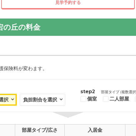
見学予約する
宕の丘の料金
護保険料が変わます。
step2
部屋タイプ (複数選択
個室
二人部屋
部屋タイプ/広さ
入居金